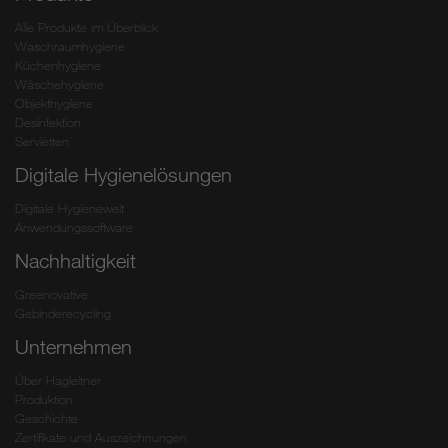
Alle Produkte im Überblick
Waschraumhygiene
Küchenhygiene
Wäschehygiene
Objekthygiene
Desinfektion
Servietten
Digitale Hygienelösungen
Digitale Hygienewelt
Anwendungssoftware
Nachhaltigkeit
Greenovative
Gebinderecycling
Unternehmen
Über Hagleitner
Produktion
Geschichte
Zertifikate und Auszeichnungen