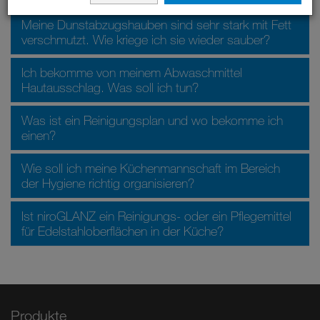
Meine Dunstabzugshauben sind sehr stark mit Fett
verschmutzt. Wie kriege ich sie wieder sauber?
Ich bekomme von meinem Abwaschmittel
Hautausschlag. Was soll ich tun?
Was ist ein Reinigungsplan und wo bekomme ich
einen?
Wie soll ich meine Küchenmannschaft im Bereich
der Hygiene richtig organisieren?
Ist niroGLANZ ein Reinigungs- oder ein Pflegemittel
für Edelstahloberflächen in der Küche?
Produkte