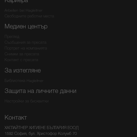
Arbeiten bei Hagleitner
Свободните работни места
Медиен център
Преглед
Съобщения за пресата
Портрет на компанията
Снимки за пресата
Контакт с пресата
За изтегляне
Библиотека Hagleitner
Защита на личните данни
Настройки за бисквитки
Контакт
ХАГЛАЙТНЕР ХИГИЕНЕ БЪЛГАРИЯ ЕООД
1592 София, бул. Христофор Колумб 70