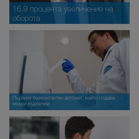
16,9 процента увеличение на
оборота
Първият безконтактен автомат, който подава
мокри кърпички