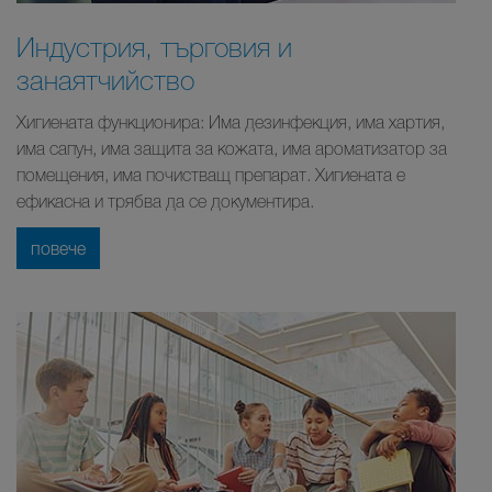
Индустрия, търговия и
занаятчийство
Хигиената функционира: Има дезинфекция, има хартия,
има сапун, има защита за кожата, има ароматизатор за
помещения, има почистващ препарат. Хигиената е
ефикасна и трябва да се документира.
повече