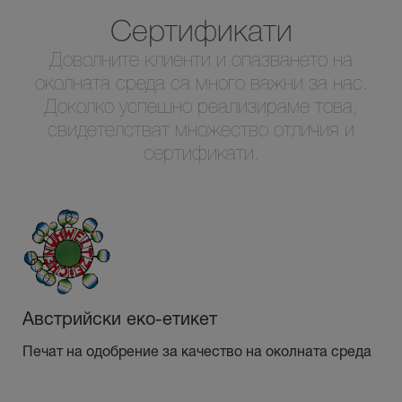
Сертификати
Доволните клиенти и опазването на
околната среда са много важни за нас.
Доколко успешно реализираме това,
свидетелстват множество отличия и
сертификати.
Австрийски еко-етикет
Печат на одобрение за качество на околната среда