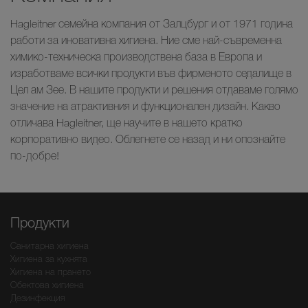
Hagleitner семейна компания от Залцбург и от 1971 година
работи за иновативна хигиена. Ние сме най-съвременна
химико-техническа производствена база в Европа и
изработваме всички продукти във фирменото седалище в
Цел ам Зее. В нашите продукти и решения отдаваме голямо
значение на атрактивния и функционален дизайн. Какво
отличава Hagleitner, ще научите в нашето кратко
корпоративно видео. Облегнете се назад и ни опознайте
по-добре!
Продукти
Санитарна хигиена
Хигиена за кухнята
Хигиена на прането
Обектова хигиена
Дезинфекция