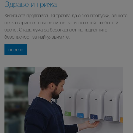
Здраве и грижа
Хигиената предпазва. Тя трябва да е без пропуски, защото
всяка верига е толкова силна, колкото е най-слабото й
звено. Става дума за безопасност на пациентите -
безопасност за най-уязвимите.
повече