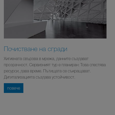
Почистване на сгради
Хигиената свързва в мрежа, данните създават
прозрачност. Сервизният тур е планиран: Това спестява
ресурси, дава време. Пътищата се съкращават.
Дигитализацията създава устойчивост.
повече