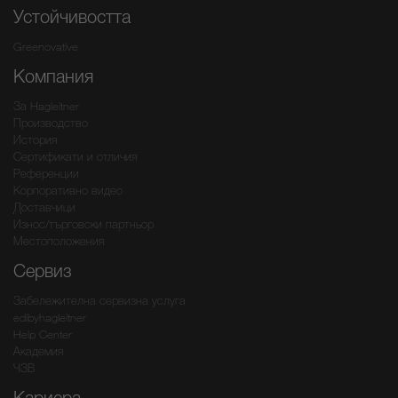
Устойчивостта
Greenovative
Компания
За Hagleitner
Производство
История
Сертификати и отличия
Референции
Корпоративно видео
Доставчици
Износ/търговски партньор
Местоположения
Сервиз
Забележителна сервизна услуга
edibyhagleitner
Help Center
Академия
ЧЗВ
Кариера