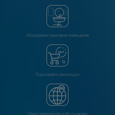
оборудвани санитарни помещения
Поръчвайте денонощно
Представителства в 66 държави