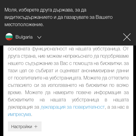
Моля, изберете друга държава, за да
Указание за бисквитките
видитесъдържанието и да пазарувате за Вашето
местоположение.
Нашият уебстраница използва бисквитки. Те имат две
Bulgaria
функции: От една страна, те са необходими за
основната функционалност на нашата уебстраница. От
друга страна, ние можем непрекъснато да подобряваме
нашето съдържание за Вас с помощта на бисквитки. за
тази цел се събират и оценяват анонимизирани данни
от посетителите на уебстраницата. Можете да оттеглите
съгласието си за използването на бисквитки по всяко
време. Можете да намерите повече информация за
бисквитките на нашата уебстраница в нашата
декларация за
декларация за поверителност
, а за нас в
импресума
.
Настройки