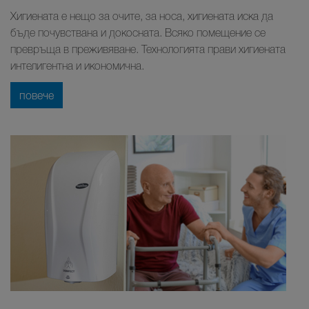
Хигиената е нещо за очите, за носа, хигиената иска да
бъде почувствана и докосната. Всяко помещение се
превръща в преживяване. Технологията прави хигиената
интелигентна и икономична.
повече