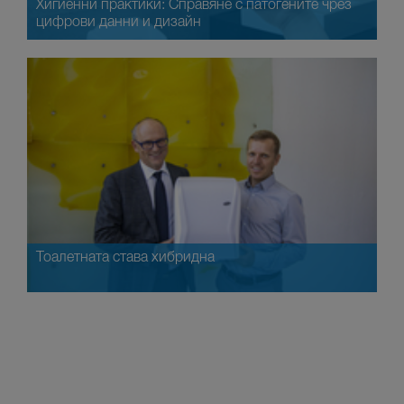
Хигиенни практики: Справяне с патогените чрез
цифрови данни и дизайн
Тоалетната става хибридна