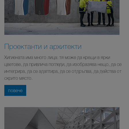
Проектанти и архитекти
Хигиената има много лица: тя може да крещи в ярки
цветове, да привлича погледи, да изобразява нещо, да се
интегрира, да се адаптира, да се отдръпва, да действа от
скрито място.
повече