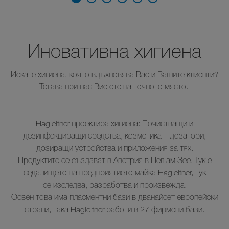
Иновативна хигиена
Искате хигиена, която вдъхновява Вас и Вашите клиенти?
Тогава при нас Вие сте на точното място.
Hagleitner проектира хигиена: Почистващи и
дезинфекциращи средства, козметика – дозатори,
дозиращи устройства и приложения за тях.
Продуктите се създават в Австрия в Цел ам Зее. Тук е
седалището на предприятието майка Hagleitner, тук
се изследва, разработва и произвежда.
Освен това има пласментни бази в дванайсет европейски
страни, така Hagleitner работи в 27 фирмени бази.