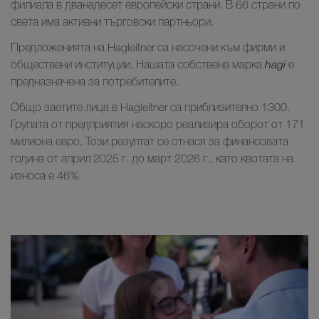
филиала в дванадесет европейски страни. В 66 страни по
света има активни търговски партньори.
Предложенията на Hagleitner са насочени към фирми и
обществени институции. Нашата собствена марка
hagi
е
предназначена за потребителите.
Общо заетите лица в Hagleitner са приблизително 1300.
Групата от предприятия наскоро реализира оборот от 171
милиона евро. Този резултат се отнася за финансовата
година от април 2025 г. до март 2026 г., като квотата на
износа е 46%.