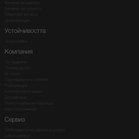
Хигиена за кухнята
Хигиена на прането
Обектова хигиена
Дезинфекция
Устойчивостта
Greenovative
Компания
За Hagleitner
Производство
История
Сертификати и отличия
Референции
Корпоративно видео
Доставчици
Износ/търговски партньор
Местоположения
Сервиз
Забележителна сервизна услуга
edibyhagleitner