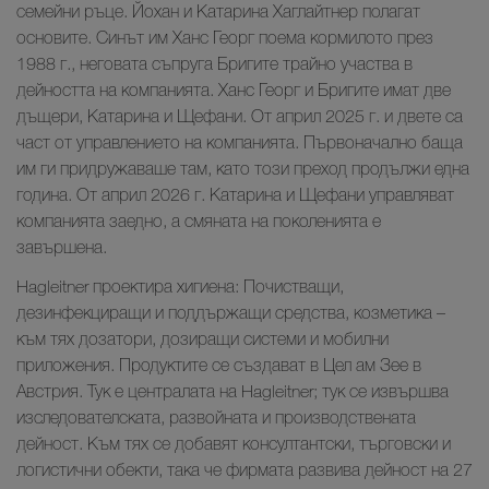
семейни ръце. Йохан и Катарина Хаглайтнер полагат
основите. Синът им Ханс Георг поема кормилото през
1988 г., неговата съпруга Бригите трайно участва в
дейността на компанията. Ханс Георг и Бригите имат две
дъщери, Катарина и Щефани. От април 2025 г. и двете са
част от управлението на компанията. Първоначално баща
им ги придружаваше там, като този преход продължи една
година. От април 2026 г. Катарина и Щефани управляват
компанията заедно, а смяната на поколенията е
завършена.
Hagleitner проектира хигиена: Почистващи,
дезинфекциращи и поддържащи средства, козметика –
към тях дозатори, дозиращи системи и мобилни
приложения. Продуктите се създават в Цел ам Зее в
Австрия. Тук е централата на Hagleitner; тук се извършва
изследователската, развойната и производствената
дейност. Към тях се добавят консултантски, търговски и
логистични обекти, така че фирмата развива дейност на 27