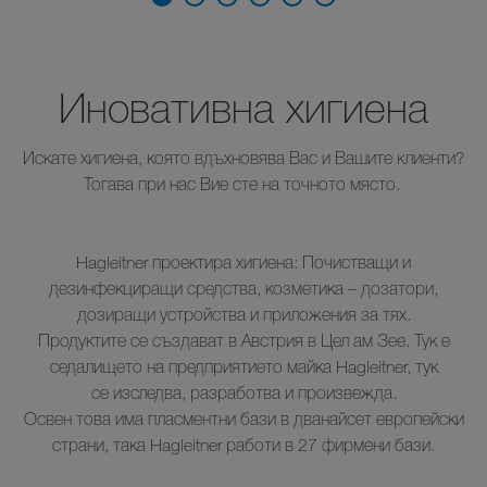
Иновативна хигиена
Искате хигиена, която вдъхновява Вас и Вашите клиенти?
Тогава при нас Вие сте на точното място.
Hagleitner проектира хигиена: Почистващи и
дезинфекциращи средства, козметика – дозатори,
дозиращи устройства и приложения за тях.
Продуктите се създават в Австрия в Цел ам Зее. Тук е
седалището на предприятието майка Hagleitner, тук
се изследва, разработва и произвежда.
Освен това има пласментни бази в дванайсет европейски
страни, така Hagleitner работи в 27 фирмени бази.