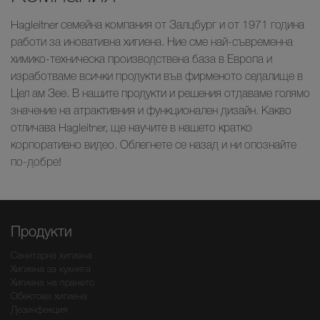
Hagleitner семейна компания от Залцбург и от 1971 година
работи за иновативна хигиена. Ние сме най-съвременна
химико-техническа производствена база в Европа и
изработваме всички продукти във фирменото седалище в
Цел ам Зее. В нашите продукти и решения отдаваме голямо
значение на атрактивния и функционален дизайн. Какво
отличава Hagleitner, ще научите в нашето кратко
корпоративно видео. Облегнете се назад и ни опознайте
по-добре!
Продукти
Санитарна хигиена
Хигиена за кухнята
Хигиена на прането
Обектова хигиена
Дезинфекция