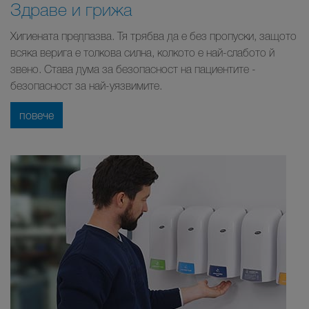
Здраве и грижа
Хигиената предпазва. Тя трябва да е без пропуски, защото
всяка верига е толкова силна, колкото е най-слабото й
звено. Става дума за безопасност на пациентите -
безопасност за най-уязвимите.
повече