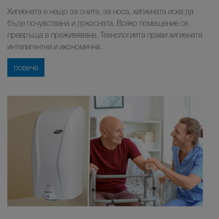
Хигиената е нещо за очите, за носа, хигиената иска да
бъде почувствана и докосната. Всяко помещение се
превръща в преживяване. Технологията прави хигиената
интелигентна и икономична.
повече