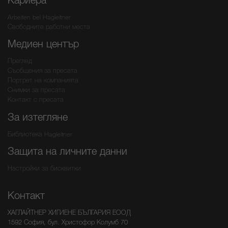
Arbeiten bei Hagleitner
Свободните работни места
Медиен център
Преглед
Съобщения за пресата
Портрет на компанията
Снимки за пресата
Контакт с пресата
За изтегляне
Библиотека Hagleitner
Защита на личните данни
Настройки за бисквитки
Контакт
ХАГЛАЙТНЕР ХИГИЕНЕ БЪЛГАРИЯ ЕООД
1592 София, бул. Христофор Колумб 70