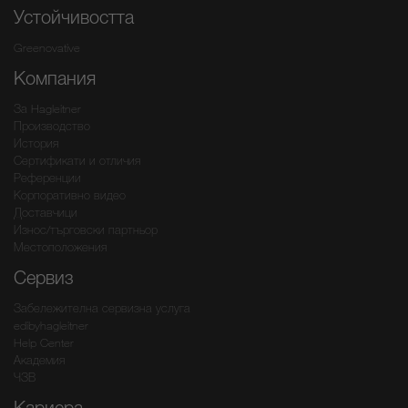
Устойчивостта
Greenovative
Компания
За Hagleitner
Производство
История
Сертификати и отличия
Референции
Корпоративно видео
Доставчици
Износ/търговски партньор
Местоположения
Сервиз
Забележителна сервизна услуга
edibyhagleitner
Help Center
Академия
ЧЗВ
Кариера