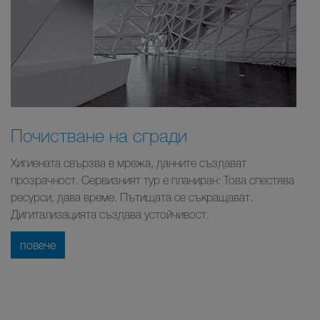
Почистване на сгради
Хигиената свързва в мрежа, данните създават
прозрачност. Сервизният тур е планиран: Това спестява
ресурси, дава време. Пътищата се съкращават.
Дигитализацията създава устойчивост.
повече