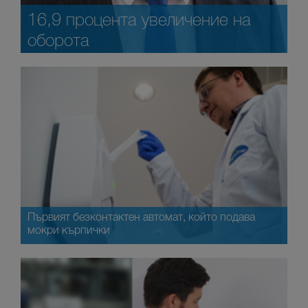
16,9 процента увеличение на
оборота
Първият безконтактен автомат, който подава
мокри кърпички