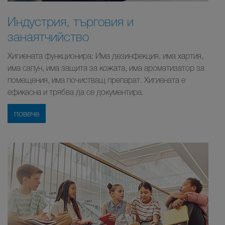
Индустрия, търговия и
занаятчийство
Хигиената функционира: Има дезинфекция, има хартия,
има сапун, има защита за кожата, има ароматизатор за
помещения, има почистващ препарат. Хигиената е
ефикасна и трябва да се документира.
повече