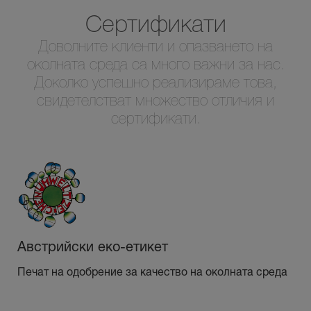
Сертификати
Доволните клиенти и опазването на
околната среда са много важни за нас.
Доколко успешно реализираме това,
свидетелстват множество отличия и
сертификати.
Австрийски еко-етикет
Печат на одобрение за качество на околната среда