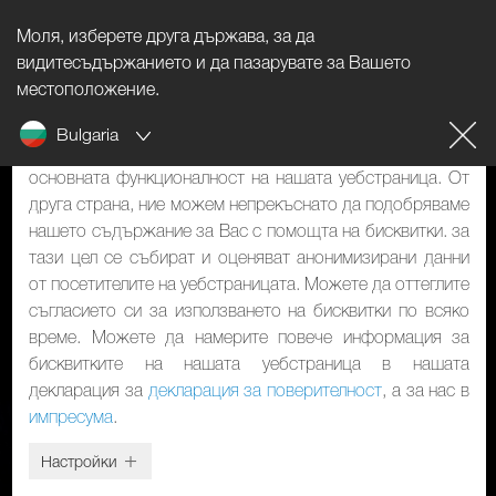
Моля, изберете друга държава, за да
Указание за бисквитките
видитесъдържанието и да пазарувате за Вашето
местоположение.
Нашият уебстраница използва бисквитки. Те имат две
Bulgaria
функции: От една страна, те са необходими за
основната функционалност на нашата уебстраница. От
друга страна, ние можем непрекъснато да подобряваме
нашето съдържание за Вас с помощта на бисквитки. за
тази цел се събират и оценяват анонимизирани данни
от посетителите на уебстраницата. Можете да оттеглите
съгласието си за използването на бисквитки по всяко
време. Можете да намерите повече информация за
бисквитките на нашата уебстраница в нашата
декларация за
декларация за поверителност
, а за нас в
импресума
.
Настройки