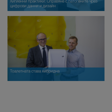
Хигиенни практики: Справяне с патогените чрез
цифрови данни и дизайн
Тоалетната става хибридна