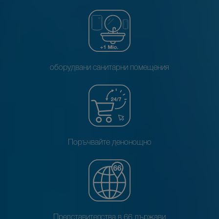
оборудвани санитарни помещения
Поръчвайте денонощно
Представителства в 66 държави