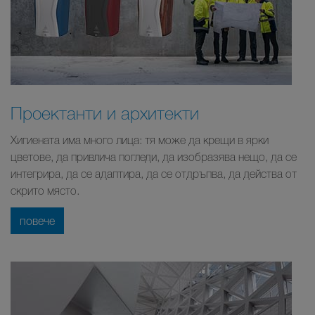
Проектанти и архитекти
Хигиената има много лица: тя може да крещи в ярки
цветове, да привлича погледи, да изобразява нещо, да се
интегрира, да се адаптира, да се отдръпва, да действа от
скрито място.
повече