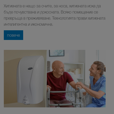
Хигиената е нещо за очите, за носа, хигиената иска да
бъде почувствана и докосната. Всяко помещение се
превръща в преживяване. Технологията прави хигиената
интелигентна и икономична.
повече