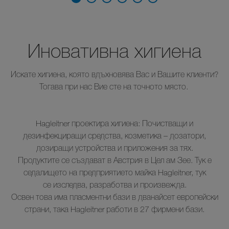
Иновативна хигиена
Искате хигиена, която вдъхновява Вас и Вашите клиенти?
Тогава при нас Вие сте на точното място.
Hagleitner проектира хигиена: Почистващи и
дезинфекциращи средства, козметика – дозатори,
дозиращи устройства и приложения за тях.
Продуктите се създават в Австрия в Цел ам Зее. Тук е
седалището на предприятието майка Hagleitner, тук
се изследва, разработва и произвежда.
Освен това има пласментни бази в дванайсет европейски
страни, така Hagleitner работи в 27 фирмени бази.