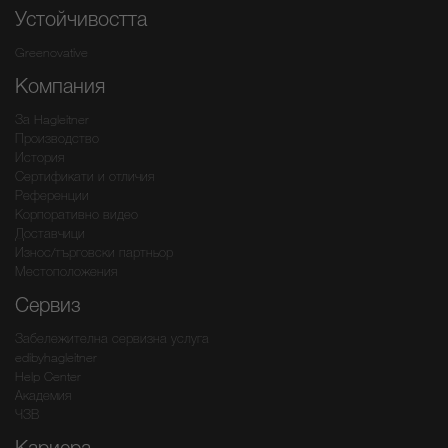
Устойчивостта
Greenovative
Компания
За Hagleitner
Производство
История
Сертификати и отличия
Референции
Корпоративно видео
Доставчици
Износ/търговски партньор
Местоположения
Сервиз
Забележителна сервизна услуга
edibyhagleitner
Help Center
Академия
ЧЗВ
Кариера