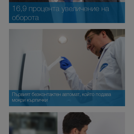
16,9 процента увеличение на
оборота
Първият безконтактен автомат, който подава
мокри кърпички