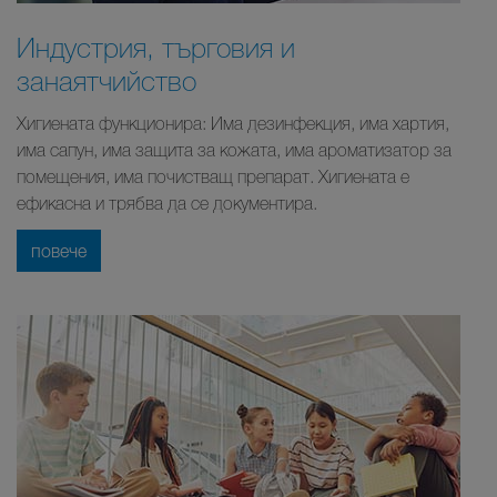
Индустрия, търговия и
занаятчийство
Хигиената функционира: Има дезинфекция, има хартия,
има сапун, има защита за кожата, има ароматизатор за
помещения, има почистващ препарат. Хигиената е
ефикасна и трябва да се документира.
повече