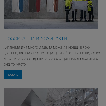
Проектанти и архитекти
Хигиената има много лица: тя може да крещи в ярки
цветове, да привлича погледи, да изобразява нещо, да се
интегрира, да се адаптира, да се отдръпва, да действа от
скрито място.
повече