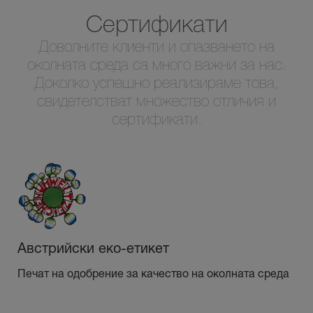
Сертификати
Доволните клиенти и опазването на
околната среда са много важни за нас.
Доколко успешно реализираме това,
свидетелстват множество отличия и
сертификати.
Австрийски еко-етикет
Печат на одобрение за качество на околната среда