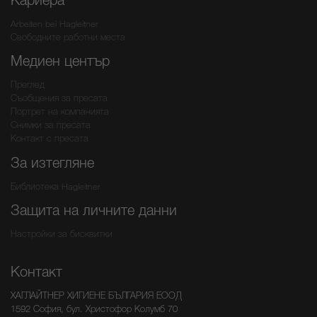
Arbeiten bei Hagleitner
Свободните работни места
Медиен център
Преглед
Съобщения за пресата
Портрет на компанията
Снимки за пресата
Контакт с пресата
За изтегляне
Библиотека Hagleitner
Защита на личните данни
Настройки за бисквитки
Контакт
ХАГЛАЙТНЕР ХИГИЕНЕ БЪЛГАРИЯ ЕООД
1592 София, бул. Христофор Колумб 70