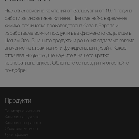
Hagleitner семейна компания от Залцбург и от 1971 година
работи за иновативна хигиена. Ние сме най-съвременна
химико-техническа производствена база в Европа и
изработваме всички продукти във фирменото седалище в
Цел ам Зее. В нашите продукти и решения отдаваме голямо
значение на атрактивния и функционален дизайн. Какво
отличава Hagleitner, ще научите в нашето кратко
корпоративно видео. Облегнете се назад и ни опознайте
по-добре!
Продукти
Санитарна хигиена
Хигиена за кухнята
Хигиена на прането
Обектова хигиена
Дезинфекция