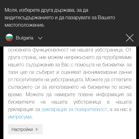
Моля, изберете друга държава, за да
Указание за бисквитките
видитесъдържанието и да пазарувате за Вашето
местоположение.
Нашият уебстраница използва бисквитки. Те имат две
Bulgaria
функции: От една страна, те са необходими за
основната функционалност на нашата уебстраница. От
друга страна, ние можем непрекъснато да подобряваме
нашето съдържание за Вас с помощта на бисквитки. за
тази цел се събират и оценяват анонимизирани данни
от посетителите на уебстраницата. Можете да оттеглите
съгласието си за използването на бисквитки по всяко
време. Можете да намерите повече информация за
бисквитките на нашата уебстраница в нашата
декларация за
декларация за поверителност
, а за нас в
импресума
.
Настройки