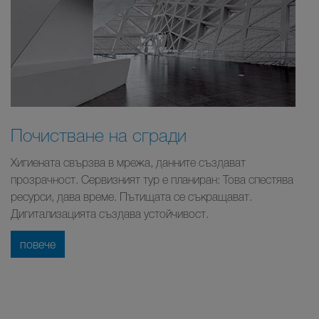
Почистване на сгради
Хигиената свързва в мрежа, данните създават
прозрачност. Сервизният тур е планиран: Това спестява
ресурси, дава време. Пътищата се съкращават.
Дигитализацията създава устойчивост.
повече