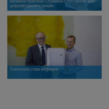
Хигиенни практики: Справяне с патогените чрез
цифрови данни и дизайн
Тоалетната става хибридна