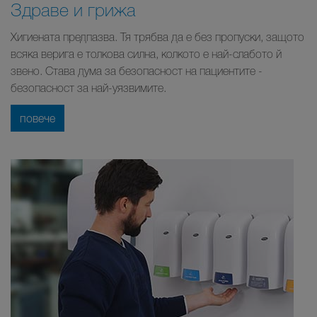
Здраве и грижа
Хигиената предпазва. Тя трябва да е без пропуски, защото
всяка верига е толкова силна, колкото е най-слабото й
звено. Става дума за безопасност на пациентите -
безопасност за най-уязвимите.
повече