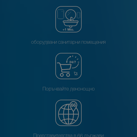
оборудвани санитарни помещения
Поръчвайте денонощно
Представителства в 66 държави