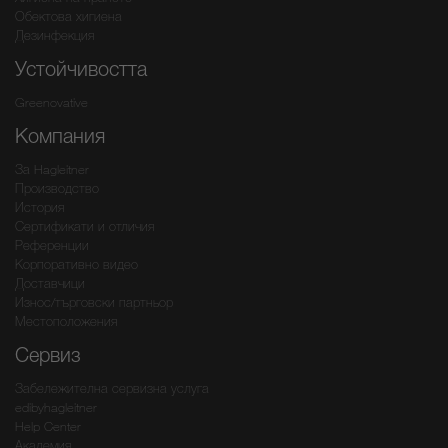
Обектова хигиена
Дезинфекция
Устойчивостта
Greenovative
Компания
За Hagleitner
Производство
История
Сертификати и отличия
Референции
Корпоративно видео
Доставчици
Износ/търговски партньор
Местоположения
Сервиз
Забележителна сервизна услуга
edibyhagleitner
Help Center
Академия