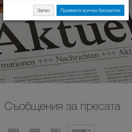
Запис
Приемете всички бисквитки
Съобщения за пресата
2023
2022
2021
архиви