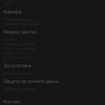
ЧЗВ
Кариера
Arbeiten bei Hagleitner
Свободните работни места
Медиен център
Преглед
Съобщения за пресата
Портрет на компанията
Снимки за пресата
Контакт с пресата
За изтегляне
Библиотека Hagleitner
Защита на личните данни
Настройки за бисквитки
Контакт