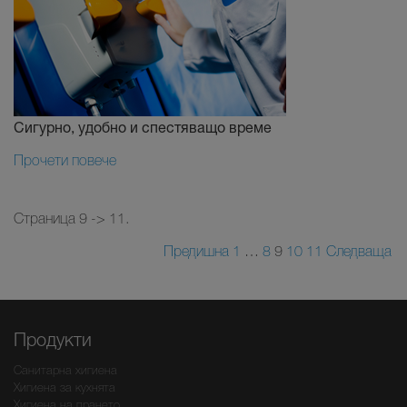
Сигурно, удобно и спестяващо време
Прочети повече
Страница 9 -> 11.
Предишна
1
…
8
9
10
11
Следваща
Продукти
Санитарна хигиена
Хигиена за кухнята
Хигиена на прането