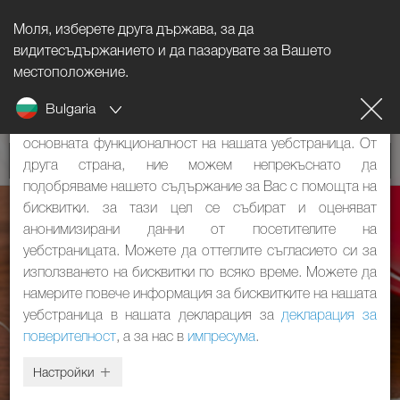
Моля, изберете друга държава, за да
Указание за бисквитките
видитесъдържанието и да пазарувате за Вашето
местоположение.
Нашият уебстраница използва бисквитки. Те имат две
Bulgaria
функции: От една страна, те са необходими за
основната функционалност на нашата уебстраница. От
друга страна, ние можем непрекъснато да
подобряваме нашето съдържание за Вас с помощта на
бисквитки. за тази цел се събират и оценяват
анонимизирани данни от посетителите на
уебстраницата. Можете да оттеглите съгласието си за
използването на бисквитки по всяко време. Можете да
намерите повече информация за бисквитките на нашата
уебстраница в нашата декларация за
декларация за
поверителност
, а за нас в
импресума
.
Настройки