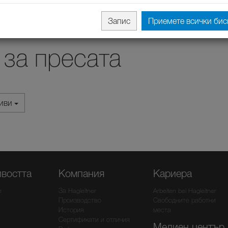
Запис
Приемете всички бис
за пресата
хиви
ивостта
Компания
Кариера
e
За Hagleitner
Arbeiten bei Hagleitner
Производство
Свободните работни
История
места
Сертификати и отличия
Медиен център