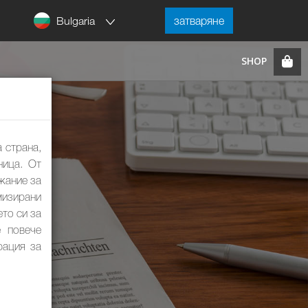
Bulgaria
затваряне
 страна,
ница. От
жание за
мизирани
ето си за
е повече
рация за