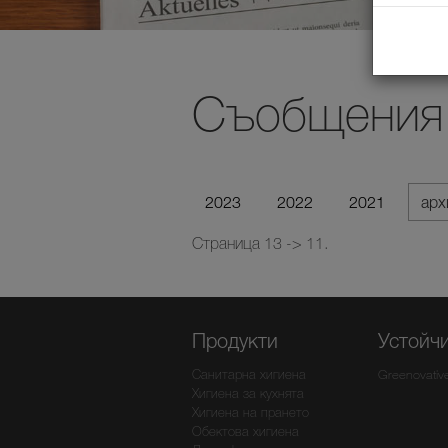
Съобщения 
2023
2022
2021
ар
Страница 13 -> 11.
Продукти
Устойч
Санитарна хигиена
Greenovativ
Хигиена за кухнята
Хигиена на прането
Обектова хигиена