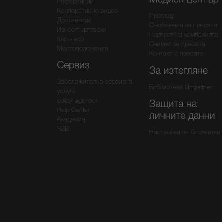
Референции
Корпоративно видео
Преглед
Доставчици
Съобщения за пресата
Износ/търговски
Портрет на компанията
партньор
Снимки за пресата
Местоположения
Контакт с пресата
Сервиз
За изтегляне
Забележителна сервизна
Библиотека Hagleitner
услуга
edibyhagleitner
Защита на
Help Center
личните данни
Академия
ЧЗВ
Настройки за бисквитки