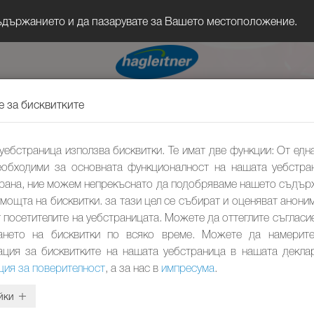
съдържанието и да пазарувате за Вашето местоположение.
е за бисквитките
уебстраница използва бисквитки. Те имат две функции: От една
еобходими за основната функционалност на нашата уебстра
трана, ние можем непрекъснато да подобряваме нашето съдър
омощта на бисквитки. за тази цел се събират и оценяват анони
 посетителите на уебстраницата. Можете да оттеглите съгласи
ането на бисквитки по всяко време. Можете да намерит
ция за бисквитките на нашата уебстраница в нашата декла
ция за поверителност
, а за нас в
импресума
.
йки