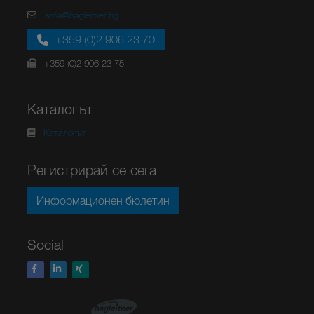
sofia@hagleitner.bg
+359 (0)2 906 23 70
+359 (0)2 906 23 75
Каталогът
Каталогът
Регистрирай се сега
Информационен бюлетин
Social