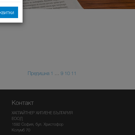
квитки
Предишна
1
…
9
10
11
Контакт
ХАГЛАЙТНЕР ХИГИЕНЕ БЪЛГАРИЯ
ЕООД
1592 София, бул. Христофор
Колумб 70