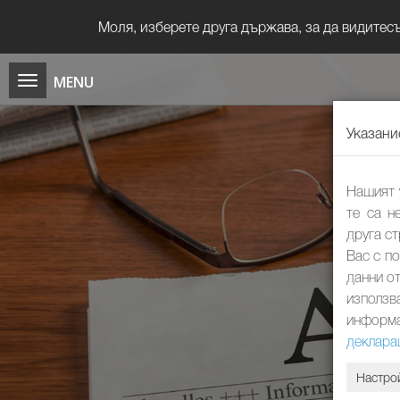
Моля, изберете друга държава, за да видите
Указани
Нашият 
те са н
друга с
Вас с п
данни от
използв
информа
деклара
Настро