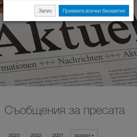
Запис
Приемете всички бисквитки
Съобщения за пресата
2023
2022
2021
архиви