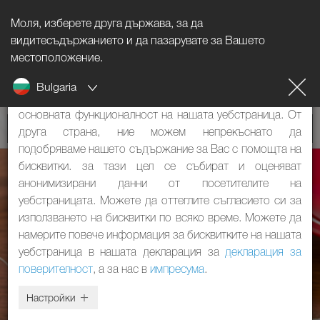
Моля, изберете друга държава, за да
Указание за бисквитките
видитесъдържанието и да пазарувате за Вашето
местоположение.
Нашият уебстраница използва бисквитки. Те имат две
Bulgaria
функции: От една страна, те са необходими за
основната функционалност на нашата уебстраница. От
друга страна, ние можем непрекъснато да
подобряваме нашето съдържание за Вас с помощта на
бисквитки. за тази цел се събират и оценяват
анонимизирани данни от посетителите на
уебстраницата. Можете да оттеглите съгласието си за
използването на бисквитки по всяко време. Можете да
намерите повече информация за бисквитките на нашата
уебстраница в нашата декларация за
декларация за
поверителност
, а за нас в
импресума
.
Настройки