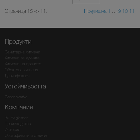
Страница 15 -> 11.
Предишна
1
…
9
10
11
Продукти
Санитарна хигиена
Хигиена за кухнята
Хигиена на прането
Обектова хигиена
Дезинфекция
Устойчивостта
Greenovative
Компания
За Hagleitner
Производство
История
Сертификати и отличия