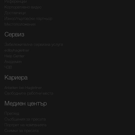
Референции
Корпоративно видео
Доставчици
Износ/търговски партньор
Местоположения
Сервиз
Забележителна сервизна услуга
edibyhagleitner
Help Center
Академия
ЧЗВ
Кариера
Arbeiten bei Hagleitner
Свободните работни места
Медиен център
Преглед
Съобщения за пресата
Портрет на компанията
Снимки за пресата