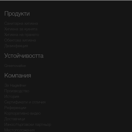
Продукти
Санитарна хигиена
Хигиена за кухнята
Хигиена на прането
Обектова хигиена
Дезинфекция
Устойчивостта
Greenovative
Компания
За Hagleitner
Производство
История
Сертификати и отличия
Референции
Корпоративно видео
Доставчици
Износ/търговски партньор
Местоположения