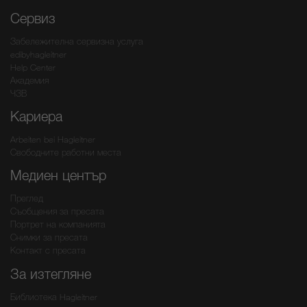
Сервиз
Забележителна сервизна услуга
edibyhagleitner
Help Center
Академия
ЧЗВ
Кариера
Arbeiten bei Hagleitner
Свободните работни места
Медиен център
Преглед
Съобщения за пресата
Портрет на компанията
Снимки за пресата
Контакт с пресата
За изтегляне
Библиотека Hagleitner