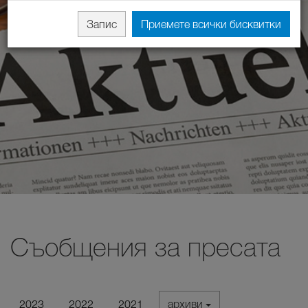
Запис
Приемете всички бисквитки
Съобщения за пресата
2023
2022
2021
архиви