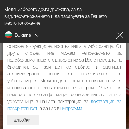
Моля, изберете друга държава, за да
Указание за бисквитките
видитесъдържанието и да пазарувате за Вашето
местоположение.
Нашият уебстраница използва бисквитки. Те имат две
Bulgaria
функции: От една страна, те са необходими за
основната функционалност на нашата уебстраница. От
друга страна, ние можем непрекъснато да
подобряваме нашето съдържание за Вас с помощта на
бисквитки. за тази цел се събират и оценяват
анонимизирани данни от посетителите на
уебстраницата. Можете да оттеглите съгласието си за
използването на бисквитки по всяко време. Можете да
намерите повече информация за бисквитките на нашата
уебстраница в нашата декларация за
декларация за
поверителност
, а за нас в
импресума
.
Настройки