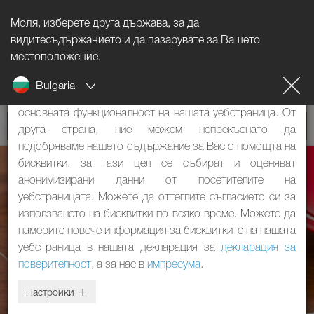
Моля, изберете друга държава, за да
Указание за бисквитките
видитесъдържанието и да пазарувате за Вашето
местоположение.
Нашият уебстраница използва бисквитки. Те имат две
Bulgaria
функции: От една страна, те са необходими за
основната функционалност на нашата уебстраница. От
друга страна, ние можем непрекъснато да
подобряваме нашето съдържание за Вас с помощта на
бисквитки. за тази цел се събират и оценяват
анонимизирани данни от посетителите на
уебстраницата. Можете да оттеглите съгласието си за
използването на бисквитки по всяко време. Можете да
намерите повече информация за бисквитките на нашата
уебстраница в нашата декларация за
декларация за
поверителност
, а за нас в
импресума
.
Настройки