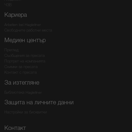
ЧЗВ
Кариера
Arbeiten bei Hagleitner
Свободните работни места
Медиен център
Преглед
Съобщения за пресата
Портрет на компанията
Снимки за пресата
Контакт с пресата
За изтегляне
Библиотека Hagleitner
Защита на личните данни
Настройки за бисквитки
Контакт