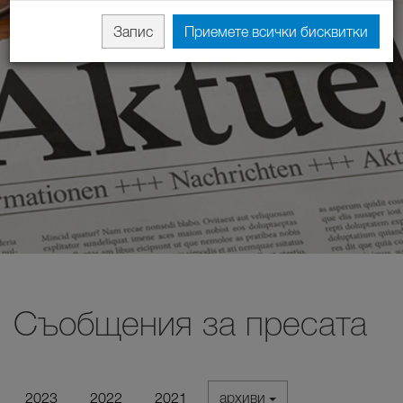
Запис
Приемете всички бисквитки
Съобщения за пресата
2023
2022
2021
архиви