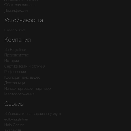
Обектова хигиена
Дезинфекция
Устойчивостта
Greenovative
Компания
За Hagleitner
Производство
История
Сертификати и отличия
Референции
Корпоративно видео
Доставчици
Износ/търговски партньор
Местоположения
Сервиз
Забележителна сервизна услуга
edibyhagleitner
Help Center
Академия