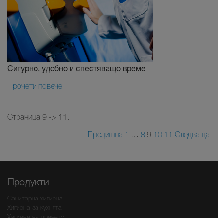
Сигурно, удобно и спестяващо време
Прочети повече
Страница 9 -> 11.
Предишна
1
…
8
9
10
11
Следваща
Продукти
Санитарна хигиена
Хигиена за кухнята
Хигиена на прането