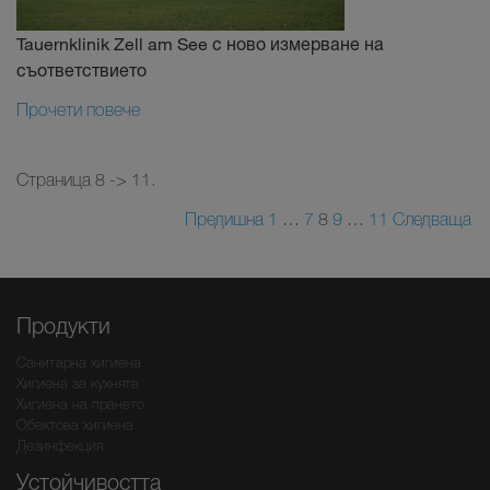
Tauernklinik Zell am See с ново измерване на
съответствието
Прочети повече
Страница 8 -> 11.
Предишна
1
…
7
8
9
…
11
Следваща
Продукти
Санитарна хигиена
Хигиена за кухнята
Хигиена на прането
Обектова хигиена
Дезинфекция
Устойчивостта