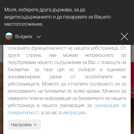
Моля, изберете друга държава, за да
Указание за бисквитките
видитесъдържанието и да пазарувате за Вашето
местоположение.
Нашият уебстраница използва бисквитки. Те имат две
Bulgaria
функции: От една страна, те са необходими за
основната функционалност на нашата уебстраница. От
друга страна, ние можем непрекъснато да
подобряваме нашето съдържание за Вас с помощта на
бисквитки. за тази цел се събират и оценяват
анонимизирани данни от посетителите на
уебстраницата. Можете да оттеглите съгласието си за
използването на бисквитки по всяко време. Можете да
намерите повече информация за бисквитките на нашата
уебстраница в нашата декларация за
декларация за
поверителност
, а за нас в
импресума
.
Настройки