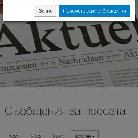
Запис
Приемете всички бисквитки
Съобщения за пресата
2023
2022
2021
архиви