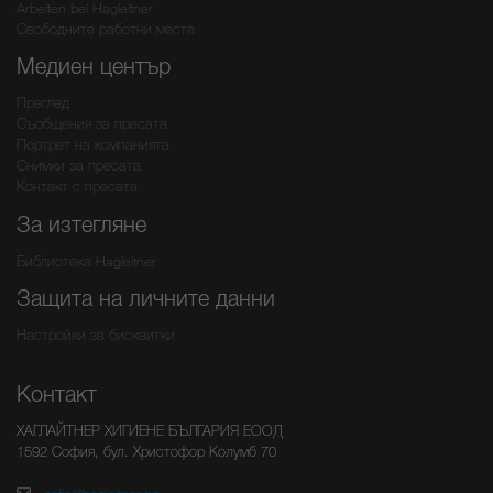
Arbeiten bei Hagleitner
Свободните работни места
Медиен център
Преглед
Съобщения за пресата
Портрет на компанията
Снимки за пресата
Контакт с пресата
За изтегляне
Библиотека Hagleitner
Защита на личните данни
Настройки за бисквитки
Контакт
ХАГЛАЙТНЕР ХИГИЕНЕ БЪЛГАРИЯ ЕООД
1592 София, бул. Христофор Колумб 70