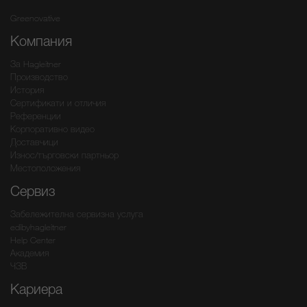
Greenovative
Компания
За Hagleitner
Производство
История
Сертификати и отличия
Референции
Корпоративно видео
Доставчици
Износ/търговски партньор
Местоположения
Сервиз
Забележителна сервизна услуга
edibyhagleitner
Help Center
Академия
ЧЗВ
Кариера