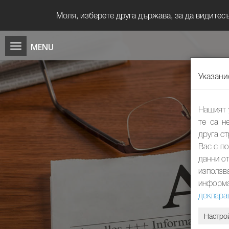
Моля, изберете друга държава, за да видите
Указани
Нашият 
те са н
друга с
Вас с п
данни от
използв
информа
деклара
Настро