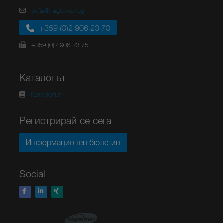
sofia@hagleitner.bg
+359 (0)2 906 23 70
+359 (0)2 906 23 75
Каталогът
Каталогът
Регистрирай се сега
Информационен бюлетин
Social