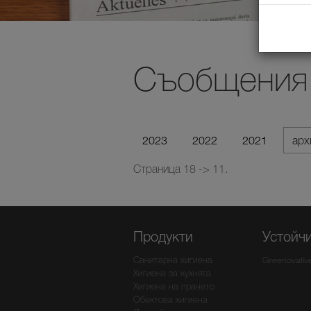
Съобщения 
2023
2022
2021
ар
Страница 18 -> 11.
Продукти
Устойч
Санитарна хигиена
Greenovativ
Хигиена за кухнята
Хигиена на прането
Обектова хигиена