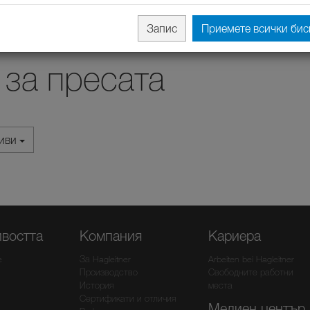
Запис
Приемете всички бис
за пресата
хиви
ивостта
Компания
Кариера
e
За Hagleitner
Arbeiten bei Hagleitner
Производство
Свободните работни
История
места
Сертификати и отличия
Медиен център