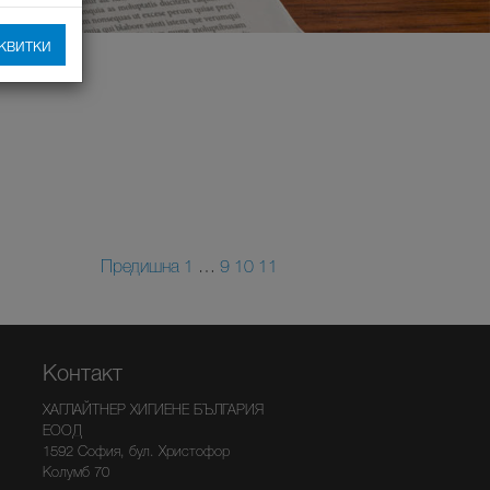
квитки
Предишна
1
…
9
10
11
Контакт
ХАГЛАЙТНЕР ХИГИЕНЕ БЪЛГАРИЯ
ЕООД
1592 София, бул. Христофор
Колумб 70