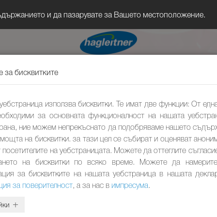
съдържанието и да пазарувате за Вашето местоположение.
е за бисквитките
уебстраница използва бисквитки. Те имат две функции: От една
еобходими за основната функционалност на нашата уебстра
трана, ние можем непрекъснато да подобряваме нашето съдър
омощта на бисквитки. за тази цел се събират и оценяват анони
 посетителите на уебстраницата. Можете да оттеглите съгласи
ането на бисквитки по всяко време. Можете да намерит
ция за бисквитките на нашата уебстраница в нашата декла
ция за поверителност
, а за нас в
импресума
.
йки