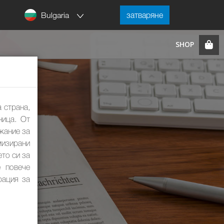
Bulgaria
затваряне
 страна,
ница. От
жание за
мизирани
ето си за
е повече
рация за