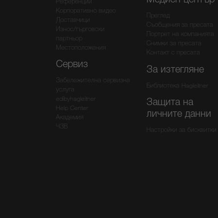
Референции
Корпоративно видео
Преглед
Доставчици
Съобщения за пресата
Износ/търговски
Портрет на компанията
партньор
Снимки за пресата
Местоположения
Контакт с пресата
Сервиз
За изтегляне
Забележителна сервизна
Библиотека Hagleitner
услуга
edibyhagleitner
Защита на
Help Center
личните данни
Академия
ЧЗВ
Настройки за бисквитки