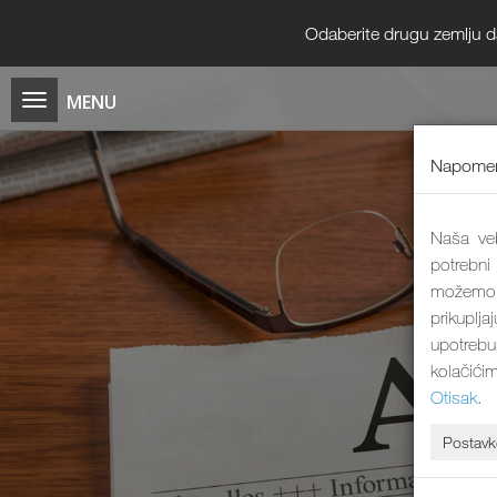
Odaberite drugu zemlju da b
Napomen
Naša veb
potrebni
možemo 
prikuplj
upotrebu
kolačići
Otisak
.
Postavk