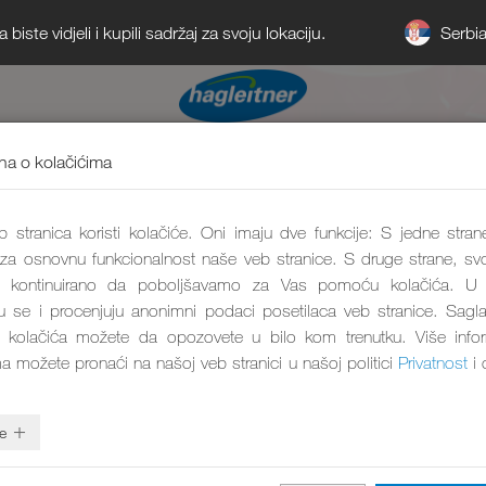
Serbi
iste vidjeli i kupili sadržaj za svoju lokaciju.
a o kolačićima
 stranica koristi kolačiće. Oni imaju dve funkcije: S jedne stran
 za osnovnu funkcionalnost naše veb stranice. S druge strane, svo
kontinuirano da poboljšavamo za Vas pomoću kolačića. U 
aju se i procenjuju anonimni podaci posetilaca veb stranice. Sagl
 kolačića možete da opozovete u bilo kom trenutku. Više info
ma možete pronaći na našoj veb stranici u našoj politici
Privatnost
i 
e