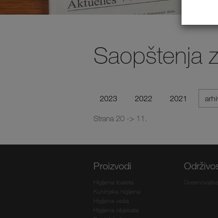
Saopštenja 
2023
2022
2021
arh
Strana 20 -> 11.
Proizvodi
Održivo
Higijena toaleta
Greenovativ
Kuhinjska higijena
Higijena veša
Higijena objekata