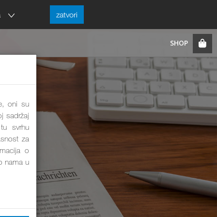
a
zatvori
e, oni su
j sadržaj
tu svrhu
asnost za
rmacija o
o nama u