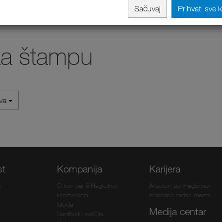
Sačuvaj
Prihvati sve 
za štampu
iva
st
Kompanija
Karijera
e
O kompaniji Hagleitner
Arbeiten bei Hagleitner
Proizvodnja
slobodna radna mesta
Istorija
Medija centar
Sertifikati i odličjia