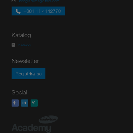
beograd@hagleitner.com
+381 11 4142770
Katalog
Katalog
Newsletter
Registriraj se
Social