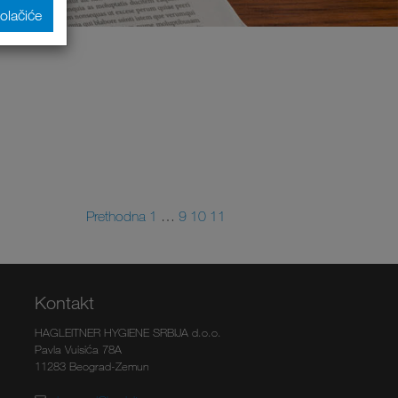
kolačiće
Prethodna
1
…
9
10
11
Kontakt
HAGLEITNER HYGIENE SRBIJA d.o.o.
Pavla Vuisića 78A
11283 Beograd-Zemun