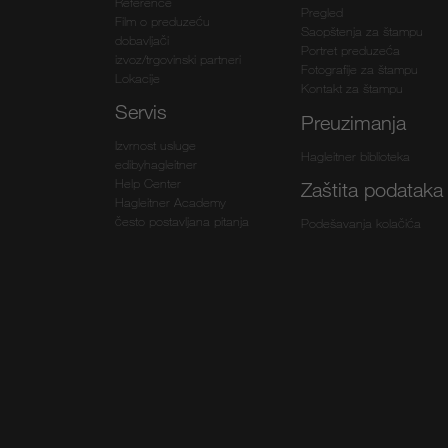
Reference
Pregled
Film o preduzeću
Saopštenja za štampu
dobavljači
Portret preduzeća
izvoz/trgovinski partneri
Fotografije za štampu
Lokacije
Kontakt za štampu
Servis
Preuzimanja
Izvrnost usluge
Hagleitner biblioteka
edibyhagleitner
Help Center
Zaštita podataka
Hagleitner Academy
često postavljana pitanja
Podešavanja kolačića