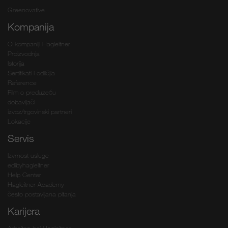
Greenovative
Kompanija
O kompaniji Hagleitner
Proizvodnja
Istorija
Sertifikati i odličjia
Reference
Film o preduzeću
dobavljači
izvoz/trgovinski partneri
Lokacije
Servis
Izvrnost usluge
edibyhagleitner
Help Center
Hagleitner Academy
često postavljana pitanja
Karijera