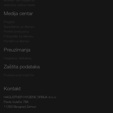
Arbeiten bei Hagleitner
slobodna radna mesta
Medija centar
Pregled
Saopštenja za štampu
Portret preduzeća
Fotografije za štampu
Kontakt za štampu
Preuzimanja
Hagleitner biblioteka
Zaštita podataka
Podešavanja kolačića
Kontakt
HAGLEITNER HYGIENE SRBIJA d.o.o.
Pavla Vuisića 78A
11283 Beograd-Zemun