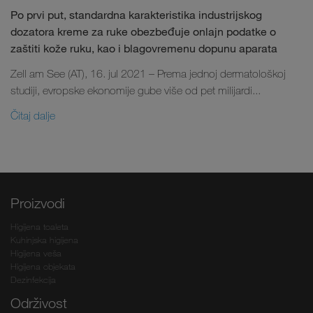
Po prvi put, standardna karakteristika industrijskog
dozatora kreme za ruke obezbeđuje onlajn podatke o
zaštiti kože ruku, kao i blagovremenu dopunu aparata
Zell am See (AT), 16. jul 2021 – Prema jednoj dermatološkoj
studiji, evropske ekonomije gube više od pet milijardi...
Čitaj dalje
Proizvodi
Higijena toaleta
Kuhinjska higijena
Higijena veša
Higijena objekata
Dezinfekcija
Održivost