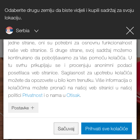
Odaberite drugu zemlju da biste vidjeli i kupili sadržaj za svoju
Napomena o kolačićima
lokaciju.
Serbia
Naša veb stranica koristi kolačiće. Oni imaju dve funkcije: S
jedne strane, oni su potrebni za osnovnu funkcionalnost
naše veb stranice. S druge strane, svoj sadržaj možemo
kontinuirano da poboljšavamo za Vas pomoću kolačića. U
tu svrhu prikupljaju se i procenjuju anonimni podaci
posetilaca veb stranice. Saglasnost za upotrebu kolačića
možete da opozovete u bilo kom trenutku. Više informacija o
kolačićima možete pronaći na našoj veb stranici u našoj
politici
Privatnost
i o nama u
Otisak
.
Postavke
Sačuvaj
Prihvati sve kolačiće