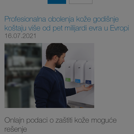
Profesionalna obolenja kože godišnje
koštaju više od pet milijardi evra u Evropi
16.07.2021
Onlajn podaci o zaštiti kože moguće
rešenje