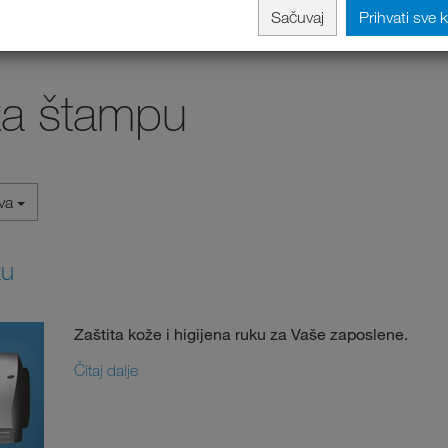
Sačuvaj
Prihvati sve 
za štampu
iva
ku
Zaštita kože i higijena ruku za Vaše zaposlene.
Čitaj dalje