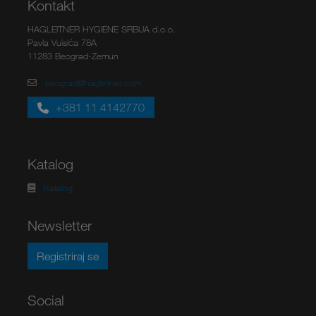
Kontakt
HAGLEITNER HYGIENE SRBIJA d.o.o.
Pavla Vuisića 78A
11283 Beograd-Zemun
beograd@hagleitner.com
+381 11 4142770
Katalog
Katalog
Newsletter
Registriraj se
Social