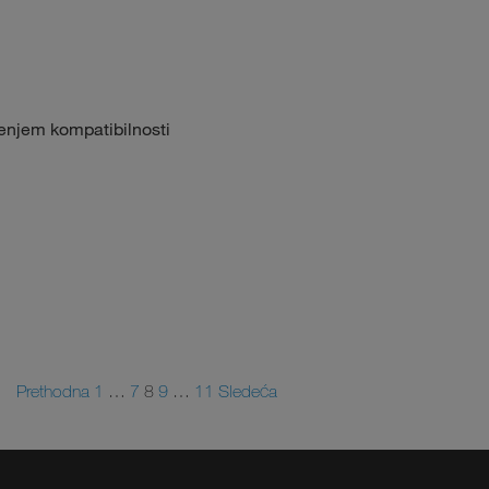
enjem kompatibilnosti
Prethodna
1
…
7
8
9
…
11
Sledeća