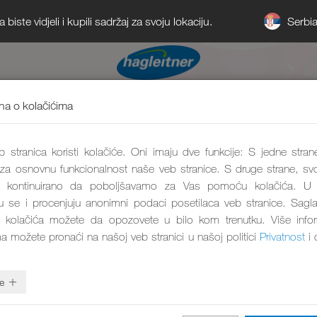
Serbi
iste vidjeli i kupili sadržaj za svoju lokaciju.
a o kolačićima
 stranica koristi kolačiće. Oni imaju dve funkcije: S jedne stran
 za osnovnu funkcionalnost naše veb stranice. S druge strane, svo
kontinuirano da poboljšavamo za Vas pomoću kolačića. U 
aju se i procenjuju anonimni podaci posetilaca veb stranice. Sagl
 kolačića možete da opozovete u bilo kom trenutku. Više info
ma možete pronaći na našoj veb stranici u našoj politici
Privatnost
i 
e