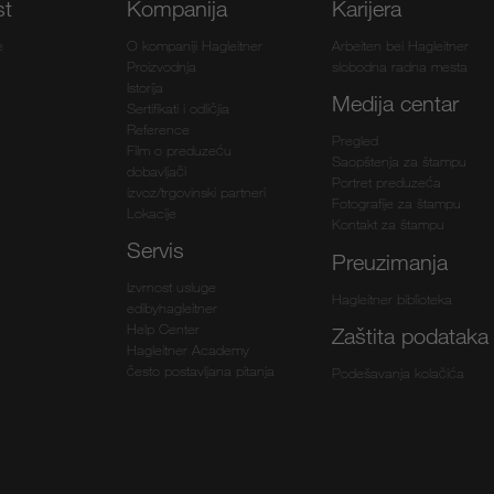
st
Kompanija
Karijera
e
O kompaniji Hagleitner
Arbeiten bei Hagleitner
Proizvodnja
slobodna radna mesta
Istorija
Medija centar
Sertifikati i odličjia
Reference
Pregled
Film o preduzeću
Saopštenja za štampu
dobavljači
Portret preduzeća
izvoz/trgovinski partneri
Fotografije za štampu
Lokacije
Kontakt za štampu
Servis
Preuzimanja
Izvrnost usluge
Hagleitner biblioteka
edibyhagleitner
Help Center
Zaštita podataka
Hagleitner Academy
često postavljana pitanja
Podešavanja kolačića