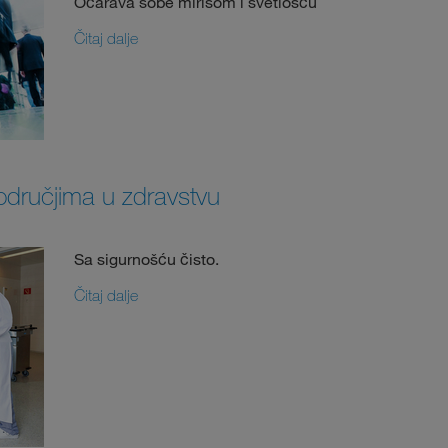
Očarava sobe mirisom i svetlošću
Čitaj dalje
odručjima u zdravstvu
Sa sigurnošću čisto.
Čitaj dalje