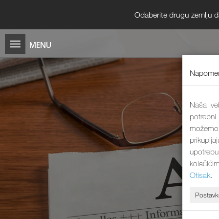
Odaberite drugu zemlju da b
Napomen
Naša veb
potrebni
možemo 
prikuplj
upotrebu
kolačići
Otisak
.
Postavk