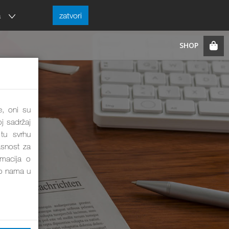
a
zatvori
e, oni su
j sadržaj
tu svrhu
asnost za
rmacija o
o nama u