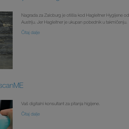
Nagrada za Zalcburg je otišla kod Hagleitner Hygijene od 
Austriju. Jer Hagleitner je ukupan pobednik u takmičenju.
Čitaj dalje
 scanME
Vaš digitalni konsultant za pitanja higijene.
Čitaj dalje