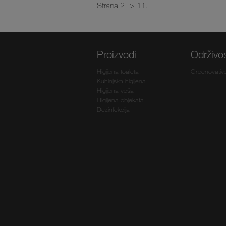
Strana 2 -> 11.
Proizvodi
Održivo
Higijena toaleta
Greenovativ
Kuhinjska higijena
Higijena veša
Higijena objekata
Dezinfekcija