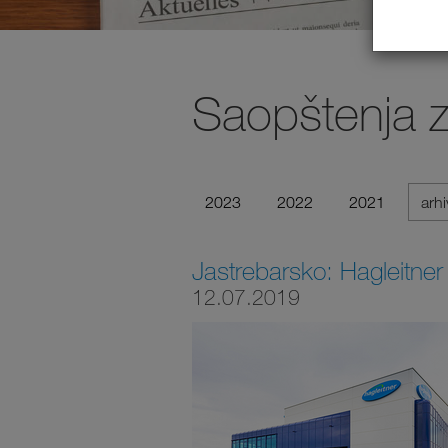
Saopštenja 
2023
2022
2021
arh
Jastrebarsko: Hagleitner 
12.07.2019