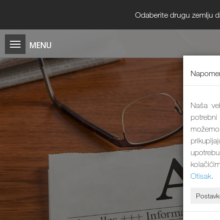
Odaberite drugu zemlju da b
Napomen
Naša veb
potrebni
možemo 
prikuplj
upotrebu
kolačići
Otisak
.
Postavk