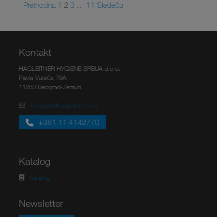
Prethodna
1
2
3
…
11
Sledeća
Kontakt
HAGLEITNER HYGIENE SRBIJA d.o.o.
Pavla Vuisića 78A
11283 Beograd-Zemun
beograd@hagleitner.com
+381 11 4142770
Katalog
Katalog
Newsletter