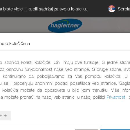
Serbi
iste vidjeli i kupili sadržaj za svoju lokaciju.
a o kolačićima
 stranica koristi kolačiće. Oni imaju dve funkcije: S jedne stran
 za osnovnu funkcionalnost naše veb stranice. S druge strane, svo
kontinuirano da poboljšavamo za Vas pomoću kolačića. U 
aju se i procenjuju anonimni podaci posetilaca veb stranice. Sagl
 kolačića možete da opozovete u bilo kom trenutku. Više info
ma možete pronaći na našoj veb stranici u našoj politici
Privatnost
i 
e