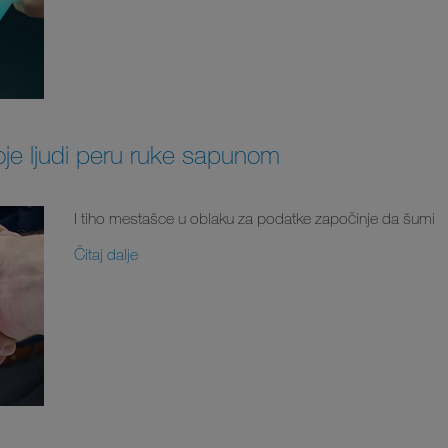
oje ljudi peru ruke sapunom
I tiho mestašce u oblaku za podatke započinje da šumi
Čitaj dalje