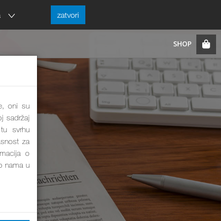
a
zatvori
e, oni su
j sadržaj
tu svrhu
asnost za
rmacija o
o nama u