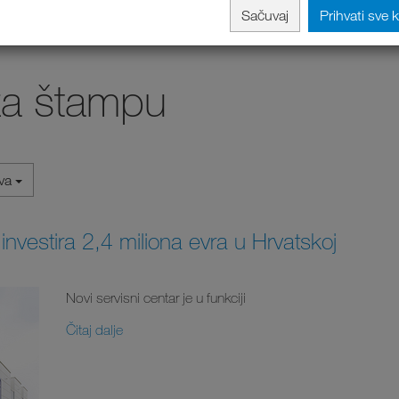
Sačuvaj
Prihvati sve 
za štampu
iva
investira 2,4 miliona evra u Hrvatskoj
Novi servisni centar je u funkciji
Čitaj dalje