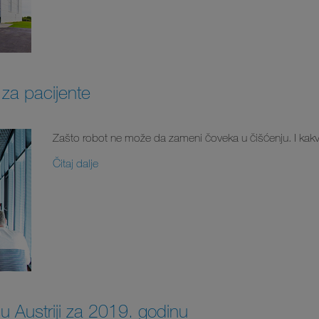
za pacijente
Zašto robot ne može da zameni čoveka u čišćenju. I kakv
Čitaj dalje
u Austriji za 2019. godinu