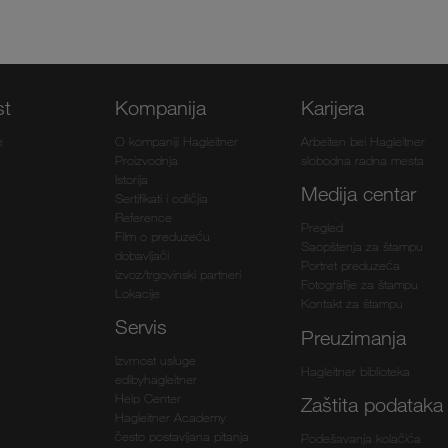
st
Kompanija
Karijera
e
O kompaniji Hagleitner
Arbeiten bei Hagleitner
Proizvodnja
slobodna radna mesta
Istorija
Medija centar
Sertifikati i odličjia
Reference
Pregled
Film o preduzeću
Saopštenja za štampu
dobavljači
Portret preduzeća
izvoz/trgovinski partneri
Fotografije za štampu
Lokacije
Kontakt za štampu
Servis
Preuzimanja
Izvrnost usluge
Hagleitner biblioteka
edibyhagleitner
Help Center
Zaštita podataka
Hagleitner Academy
često postavljana pitanja
Podešavanja kolačića