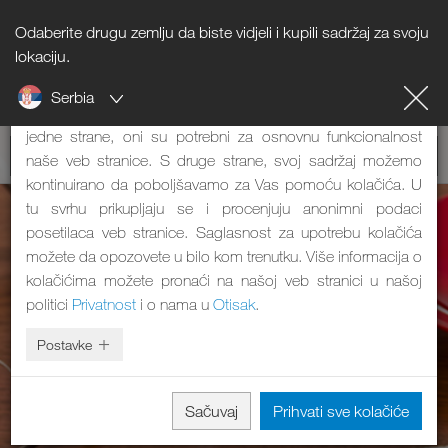
Odaberite drugu zemlju da biste vidjeli i kupili sadržaj za svoju
Napomena o kolačićima
lokaciju.
Serbia
Naša veb stranica koristi kolačiće. Oni imaju dve funkcije: S
jedne strane, oni su potrebni za osnovnu funkcionalnost
naše veb stranice. S druge strane, svoj sadržaj možemo
kontinuirano da poboljšavamo za Vas pomoću kolačića. U
tu svrhu prikupljaju se i procenjuju anonimni podaci
posetilaca veb stranice. Saglasnost za upotrebu kolačića
možete da opozovete u bilo kom trenutku. Više informacija o
kolačićima možete pronaći na našoj veb stranici u našoj
politici
Privatnost
i o nama u
Otisak
.
Postavke
Sačuvaj
Prihvati sve kolačiće