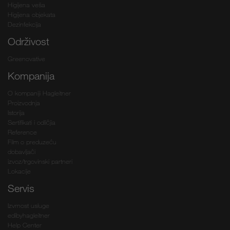
Higijena veša
Higijena objekata
Dezinfekcija
Održivost
Greenovative
Kompanija
O kompaniji Hagleitner
Proizvodnja
Istorija
Sertifikati i odličjia
Reference
Film o preduzeću
dobavljači
izvoz/trgovinski partneri
Lokacije
Servis
Izvrnost usluge
edibyhagleitner
Help Center