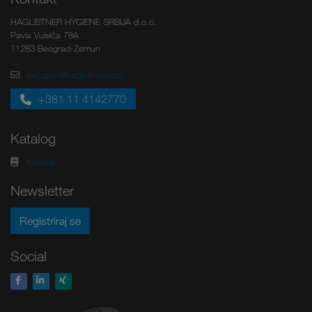
HAGLEITNER HYGIENE SRBIJA d.o.o.
Pavla Vuisića 78A
11283 Beograd-Zemun
beograd@hagleitner.com
+381 11 4142770
Katalog
Katalog
Newsletter
Registriraj se
Social