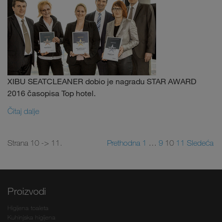
XIBU SEATCLEANER dobio je nagradu STAR AWARD
2016 časopisa Top hotel.
Čitaj dalje
Strana 10 -> 11.
Prethodna
1
…
9
10
11
Sledeća
Proizvodi
Higijena toaleta
Kuhinjska higijena