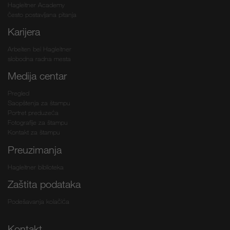
Hagleitner Academy
često postavljana pitanja
Karijera
Arbeiten bei Hagleitner
slobodna radna mesta
Medija centar
Pregled
Saopštenja za štampu
Portret preduzeća
Fotografije za štampu
Kontakt za štampu
Preuzimanja
Hagleitner biblioteka
Zaštita podataka
Podešavanja kolačića
Kontakt