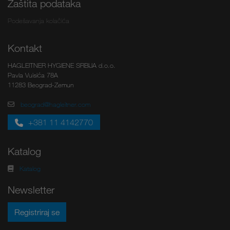
Zaštita podataka
Podešavanja kolačića
Kontakt
HAGLEITNER HYGIENE SRBIJA d.o.o.
Pavla Vuisića 78A
11283 Beograd-Zemun
beograd@hagleitner.com
+381 11 4142770
Katalog
Katalog
Newsletter
Registriraj se