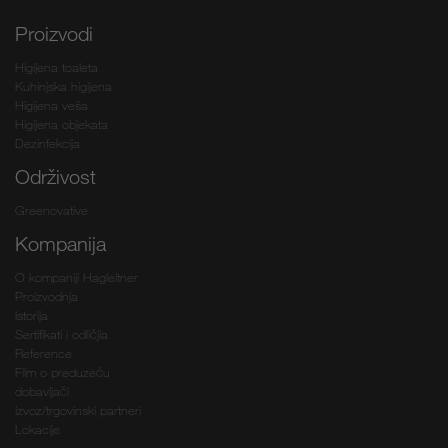
Proizvodi
Higijena toaleta
Kuhinjska higijena
Higijena veša
Higijena objekata
Dezinfekcija
Održivost
Greenovative
Kompanija
O kompaniji Hagleitner
Proizvodnja
Istorija
Sertifikati i odličjia
Reference
Film o preduzeću
dobavljači
izvoz/trgovinski partneri
Lokacije