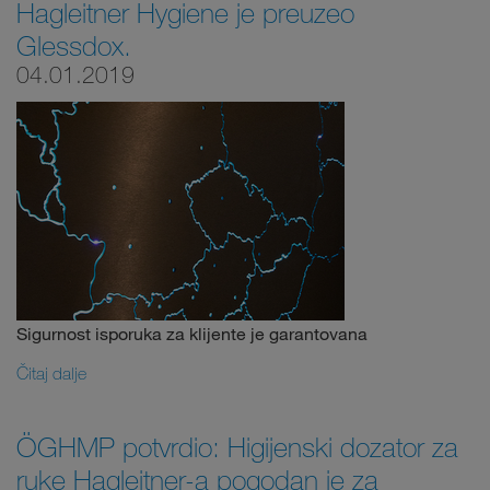
Hagleitner Hygiene je preuzeo
Glessdox.
04.01.2019
Sigurnost isporuka za klijente je garantovana
Čitaj dalje
ÖGHMP potvrdio: Higijenski dozator za
ruke Hagleitner-a pogodan je za