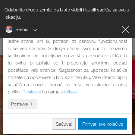
Odaberite drugu zemlju da biste vidjeli i kupili sadržaj za svoju
Napomena o kolačićima
lokaciju.
Serbia
Naša veb stranica koristi kolačiće. Oni imaju dve funkcije: S
jedne strane, oni su potrebni za osnovnu funkcionalnost
naše veb stranice. S druge strane, svoj sadržaj možemo
kontinuirano da poboljšavamo za Vas pomoću kolačića. U
tu svrhu prikupljaju se i procenjuju anonimni podaci
posetilaca veb stranice. Saglasnost za upotrebu kolačića
možete da opozovete u bilo kom trenutku. Više informacija o
kolačićima možete pronaći na našoj veb stranici u našoj
politici
Privatnost
i o nama u
Otisak
.
Postavke
Sačuvaj
Prihvati sve kolačiće