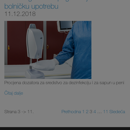
bolničku upotrebu
11.12.2018
Procjena dozatora za sredstvo za dezinfekciju i za sapun u peni
Čitaj dalje
Strana 3 -> 11.
Prethodna
1
2
3
4
…
11
Sledeća