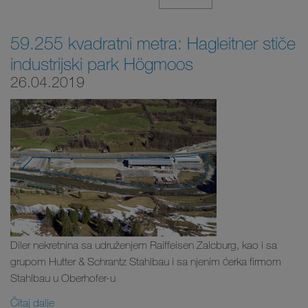
59.255 kvadratni metra: Hagleitner stiče
industrijski park Högmoos
26.04.2019
Diler nekretnina sa udruženjem Raiffeisen Zalcburg, kao i sa
grupom Hutter & Schrantz Stahlbau i sa njenim ćerka firmom
Stahlbau u Oberhofer-u
Čitaj dalje