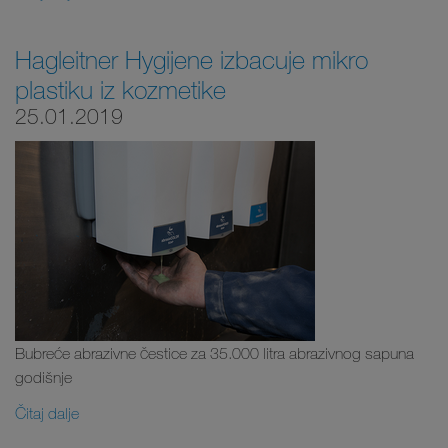
Hagleitner Hygijene izbacuje mikro
plastiku iz kozmetike
25.01.2019
Bubreće abrazivne čestice za 35.000 litra abrazivnog sapuna
godišnje
Čitaj dalje