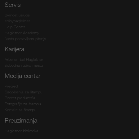
Servis
Izvrnost usluge
edibyhagleitner
Help Center
Hagleitner Academy
često postavljana pitanja
Karijera
Arbeiten bei Hagleitner
slobodna radna mesta
Medija centar
Pregled
Saopštenja za štampu
Portret preduzeća
Fotografije za štampu
Kontakt za štampu
Preuzimanja
Hagleitner biblioteka