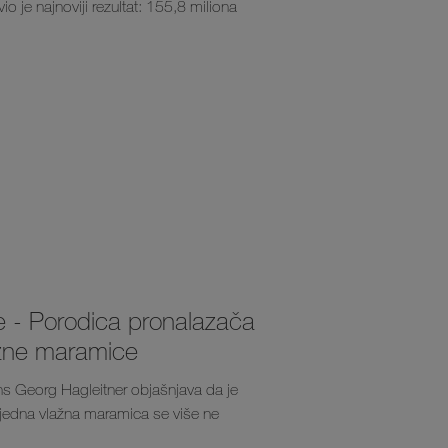
 je najnoviji rezultat: 155,8 miliona
e - Porodica pronalazača
žne maramice
ns Georg Hagleitner objašnjava da je
ijedna vlažna maramica se više ne