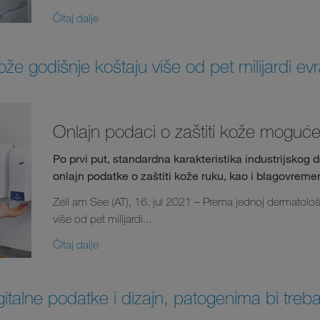
Čitaj dalje
že godišnje koštaju više od pet milijardi ev
Onlajn podaci o zaštiti kože moguće
Po prvi put, standardna karakteristika industrijsko
onlajn podatke o zaštiti kože ruku, kao i blagovrem
Zell am See (AT), 16. jul 2021 – Prema jednoj dermatološ
više od pet milijardi...
Čitaj dalje
italne podatke i dizajn, patogenima bi trebal