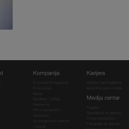
st
Kompanija
Karijera
e
O kompaniji Hagleitner
Arbeiten bei Hagleitner
Proizvodnja
slobodna radna mesta
Istorija
Medija centar
Sertifikati i odličjia
Reference
Pregled
Film o preduzeću
Saopštenja za štampu
dobavljači
Portret preduzeća
izvoz/trgovinski partneri
Fotografije za štampu
Lokacije