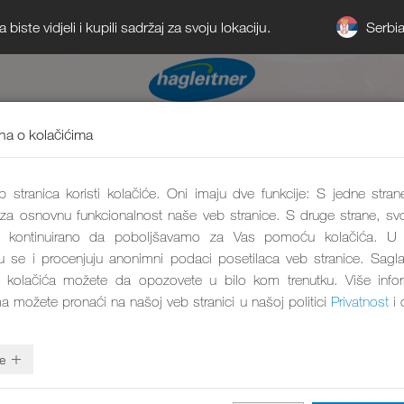
Serbi
iste vidjeli i kupili sadržaj za svoju lokaciju.
a o kolačićima
 stranica koristi kolačiće. Oni imaju dve funkcije: S jedne stran
 za osnovnu funkcionalnost naše veb stranice. S druge strane, svo
kontinuirano da poboljšavamo za Vas pomoću kolačića. U 
aju se i procenjuju anonimni podaci posetilaca veb stranice. Sagl
 kolačića možete da opozovete u bilo kom trenutku. Više info
ma možete pronaći na našoj veb stranici u našoj politici
Privatnost
i 
e