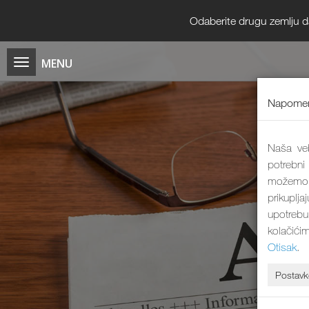
Odaberite drugu zemlju da b
Napomen
Naša veb
potrebni
možemo 
prikuplj
upotrebu
kolačići
Otisak
.
Postavk