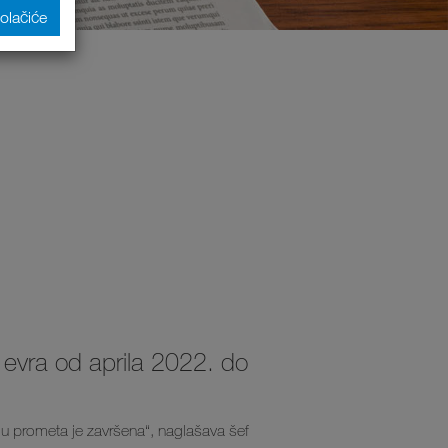
kolačiće
 evra od aprila 2022. do
lu prometa je završena“, naglašava šef