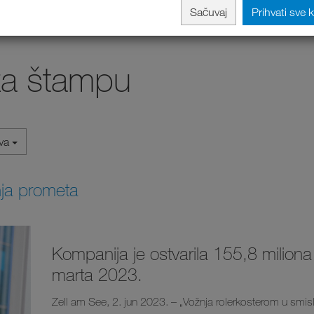
Sačuvaj
Prihvati sve 
za štampu
iva
ja prometa
Kompanija je ostvarila 155,8 miliona
marta 2023.
Zell am See, 2. jun 2023. – „Vožnja rolerkosterom u smis