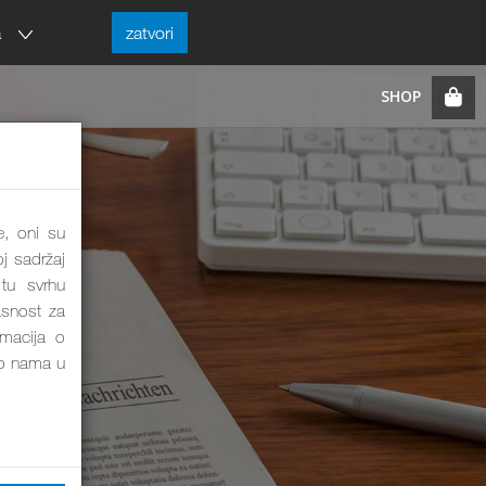
a
zatvori
e, oni su
j sadržaj
tu svrhu
asnost za
rmacija o
o nama u