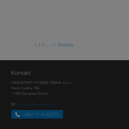
1
2
3
…
11
Sledeća
Kontakt
HAGLEITNER HYGIENE SRBIJA d.o.o.
Pavla Vuisića 78A
11283 Beograd-Zemun
beograd@hagleitner.com
+381 11 4142770