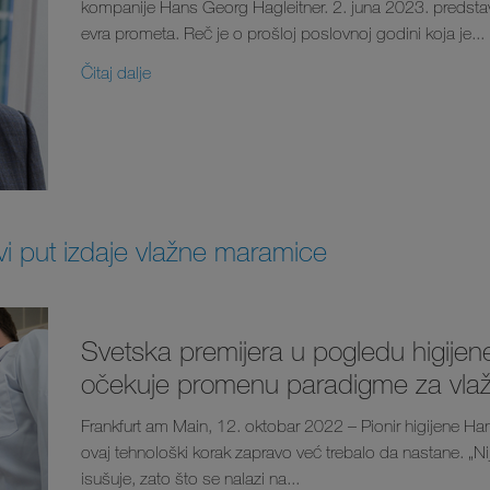
kompanije Hans Georg Hagleitner. 2. juna 2023. predstavio
evra prometa. Reč je o prošloj poslovnoj godini koja je...
Čitaj dalje
vi put izdaje vlažne maramice
Svetska premijera u pogledu higijen
očekuje promenu paradigme za vla
Frankfurt am Main, 12. oktobar 2022 – Pionir higijene Ha
ovaj tehnološki korak zapravo već trebalo da nastane. „N
isušuje, zato što se nalazi na...