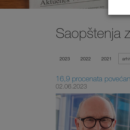
Saopštenja 
2023
2022
2021
arh
16,9 procenata povećan
02.06.2023