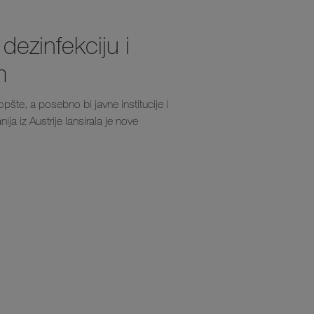
 dezinfekciju i
m
šte, a posebno bi javne institucije i
ja iz Austrije lansirala je nove