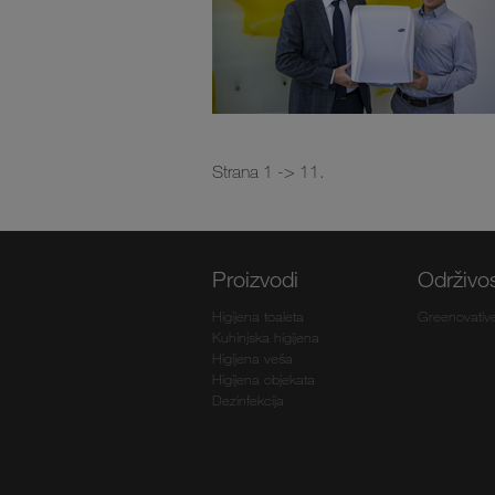
Strana 1 -> 11.
Proizvodi
Održivo
Higijena toaleta
Greenovativ
Kuhinjska higijena
Higijena veša
Higijena objekata
Dezinfekcija