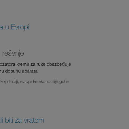
ra u Evropi
 rešenje
g dozatora kreme za ruke obezbeđuje
enu dopunu aparata
koj studiji, evropske ekonomije gube
i biti za vratom