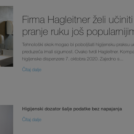
Firma Hagleitner želi učiniti
pranje ruku još popularniji
Tehnološki skok mogao bi poboljšati higijensku praksu uop
preduzeća imali sigurnost. Ovako tvrdi Hagleitner. Kompani
higijenske dispenzere 7. oktobra 2020. Zajedno s...
Čitaj dalje
Higijenski dozator šalje podatke bez napajanja
Čitaj dalje