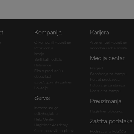
st
Kompanija
Karijera
e
O kompaniji Hagleitner
Arbeiten bei Hagleitner
Proizvodnja
slobodna radna mesta
Istorija
Medija centar
Sertifikati i odličjia
Reference
Pregled
Film o preduzeću
Saopštenja za štampu
dobavljači
Portret preduzeća
izvoz/trgovinski partneri
Fotografije za štampu
Lokacije
Kontakt za štampu
Servis
Preuzimanja
Izvrnost usluge
Hagleitner biblioteka
edibyhagleitner
Help Center
Zaštita podataka
Hagleitner Academy
često postavljana pitanja
Podešavanja kolačića