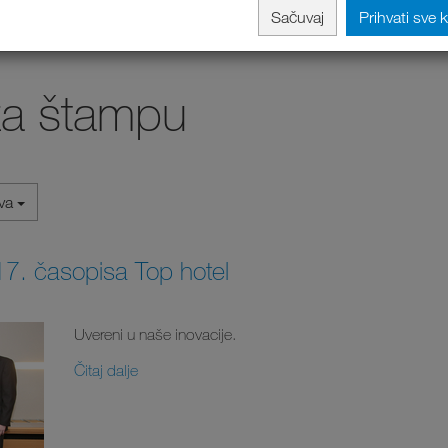
Sačuvaj
Prihvati sve 
za štampu
iva
7. časopisa Top hotel
Uvereni u naše inovacije.
Čitaj dalje