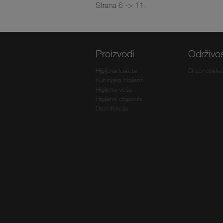
Strana 6 -> 11.
Proizvodi
Održivo
Higijena toaleta
Greenovativ
Kuhinjska higijena
Higijena veša
Higijena objekata
Dezinfekcija