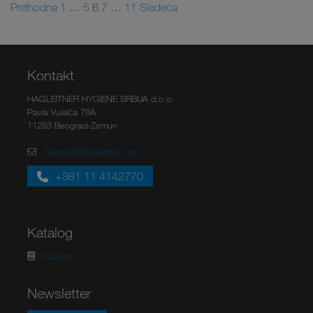
Prethodna
1
…
5
6
7
…
11
Sledeća
Kontakt
HAGLEITNER HYGIENE SRBIJA d.o.o.
Pavla Vuisića 78A
11283 Beograd-Zemun
beograd@hagleitner.com
+381 11 4142770
Katalog
Katalog
Newsletter