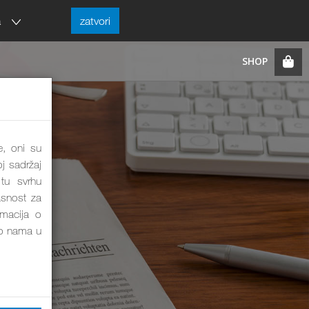
a
zatvori
e, oni su
j sadržaj
tu svrhu
asnost za
rmacija o
o nama u