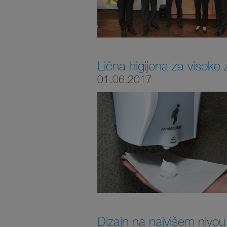
Lična higijena za visoke
01.06.2017
Dizajn na najvišem nivou