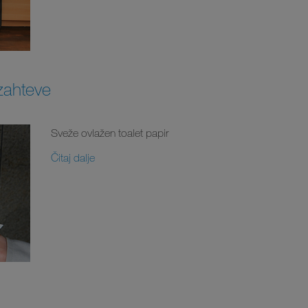
 zahteve
Sveže ovlažen toalet papir
Čitaj dalje