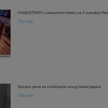
HAGLEITNER u luksuznom hotelu sa 4 zvezdica Re
Čitaj dalje
Dozator pene za ovlaživanje suvog toalet papira
Čitaj dalje