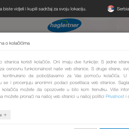
Serbi
iste vidjeli i kupili sadržaj za svoju lokaciju.
a o kolačićima
 stranica koristi kolačiće. Oni imaju dve funkcije: S jedne stran
 za osnovnu funkcionalnost naše veb stranice. S druge strane, svo
kontinuirano da poboljšavamo za Vas pomoću kolačića. U 
aju se i procenjuju anonimni podaci posetilaca veb stranice. Sagl
 kolačića možete da opozovete u bilo kom trenutku. Više info
ma možete pronaći na našoj veb stranici u našoj politici
Privatnost
i 
e