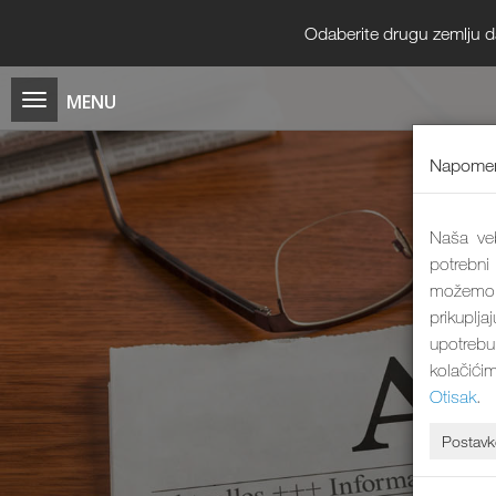
Odaberite drugu zemlju da b
Napomen
Naša veb
potrebni
možemo 
prikuplj
upotrebu
kolačići
Otisak
.
Postavk