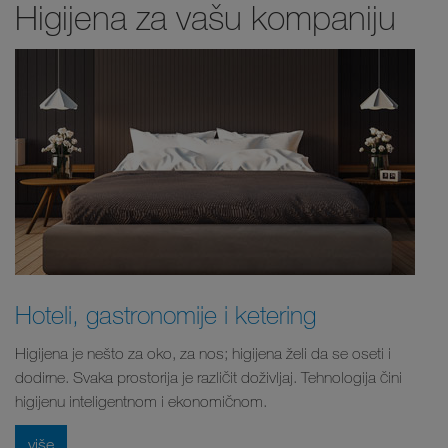
Higijena za vašu kompaniju
Hoteli, gastronomije i ketering
Higijena je nešto za oko, za nos; higijena želi da se oseti i
dodirne. Svaka prostorija je različit doživljaj. Tehnologija čini
higijenu inteligentnom i ekonomičnom.
više