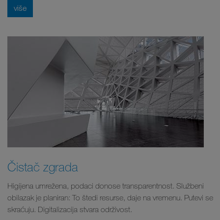
više
Čistač zgrada
Higijena umrežena, podaci donose transparentnost. Službeni
obilazak je planiran: To štedi resurse, daje na vremenu. Putevi se
skraćuju. Digitalizacija stvara održivost.