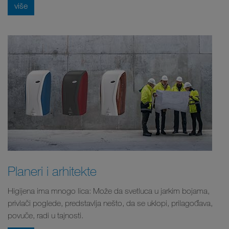
više
Planeri i arhitekte
Higijena ima mnogo lica: Može da svetluca u jarkim bojama,
privlači poglede, predstavlja nešto, da se uklopi, prilagođava,
povuče, radi u tajnosti.