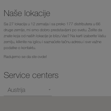
Naše lokacije
Sa 27 lokacija u 12 zemalja i sa preko 177 distributera u 66
druge zemlje, mi smo dobro predstavljeni po svetu. Želite da
znate koja od naših lokacije je blizu Vas? Na karti izaberite Vašu
zemlju, kliknite na iglicu i saznaćete tačnu adresu i sve važne
podatke o kontaktu.
Radujemo se da ste ovde!
Service centers