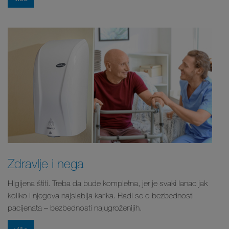
Zdravlje i nega
Higijena štiti. Treba da bude kompletna, jer je svaki lanac jak
koliko i njegova najslabija karika. Radi se o bezbednosti
pacijenata – bezbednosti najugroženijih.