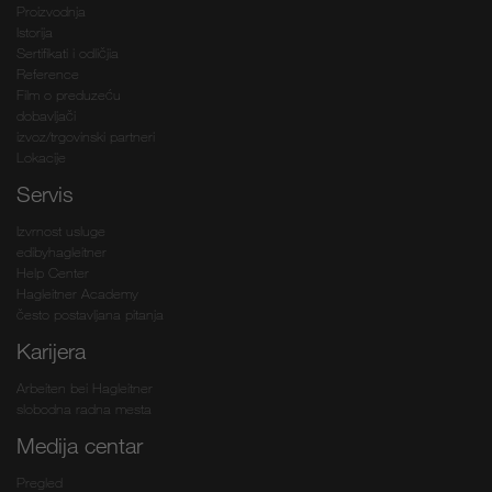
Proizvodnja
Istorija
Sertifikati i odličjia
Reference
Film o preduzeću
dobavljači
izvoz/trgovinski partneri
Lokacije
Servis
Izvrnost usluge
edibyhagleitner
Help Center
Hagleitner Academy
često postavljana pitanja
Karijera
Arbeiten bei Hagleitner
slobodna radna mesta
Medija centar
Pregled