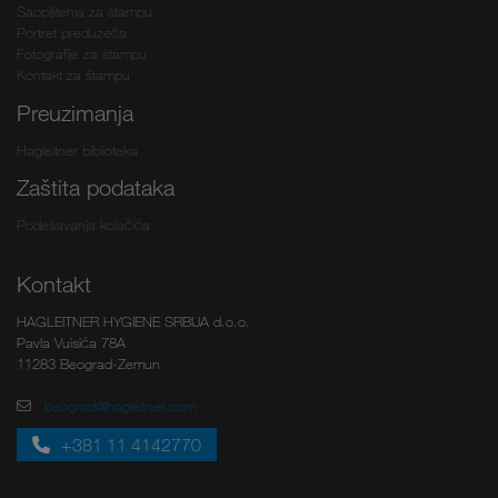
Saopštenja za štampu
Portret preduzeća
Fotografije za štampu
Kontakt za štampu
Preuzimanja
Hagleitner biblioteka
Zaštita podataka
Podešavanja kolačića
Kontakt
HAGLEITNER HYGIENE SRBIJA d.o.o.
Pavla Vuisića 78A
11283 Beograd-Zemun
beograd@hagleitner.com
+381 11 4142770