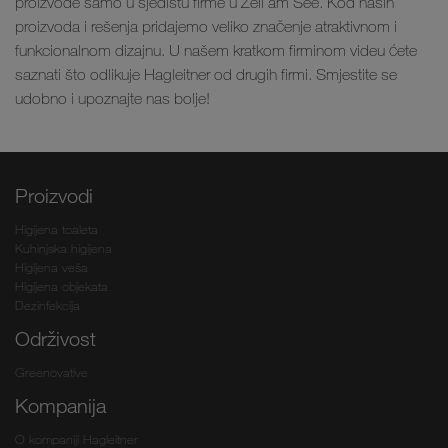
proizvode samo u sjedištu firme u Zell am See. Kod naših
proizvoda i rešenja pridajemo veliko značenje atraktivnom i
funkcionalnom dizajnu. U našem kratkom firminom videu ćete
saznati što odlikuje Hagleitner od drugih firmi. Smjestite se
udobno i upoznajte nas bolje!
Proizvodi
Higijena toaleta
Kuhinjska higijena
Higijena veša
Higijena objekata
Dezinfekcija
Održivost
Greenovative
Kompanija
O kompaniji Hagleitner