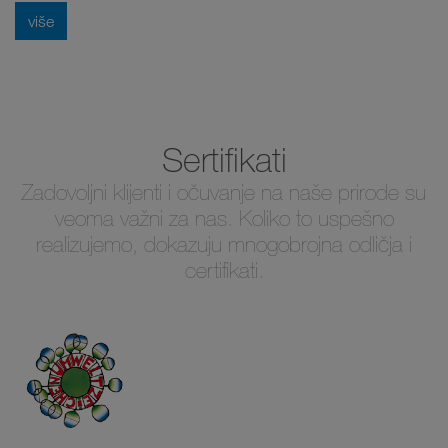
više
Sertifikati
Zadovoljni klijenti i očuvanje na naše prirode su
veoma važni za nas. Koliko to uspešno
realizujemo, dokazuju mnogobrojna odličja i
certifikati.