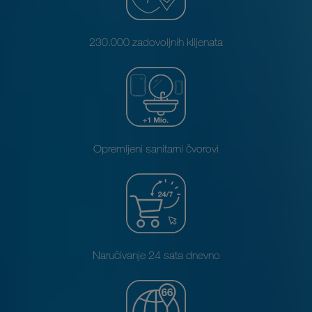
230.000 zadovoljnih klijenata
Opremljeni sanitarni čvorovi
Naručivanje 24 sata dnevno