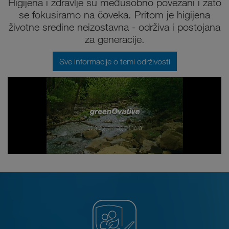
Higijena i zdravlje su međusobno povezani i zato
se fokusiramo na čoveka. Pritom je higijena
životne sredine neizostavna - održiva i postojana
za generacije.
Sve informacije o temi održivosti