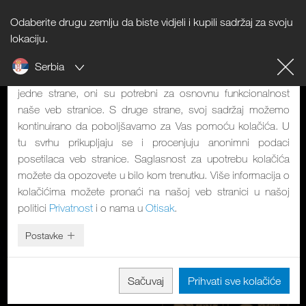
Odaberite drugu zemlju da biste vidjeli i kupili sadržaj za svoju
Napomena o kolačićima
lokaciju.
Serbia
Naša veb stranica koristi kolačiće. Oni imaju dve funkcije: S
jedne strane, oni su potrebni za osnovnu funkcionalnost
naše veb stranice. S druge strane, svoj sadržaj možemo
kontinuirano da poboljšavamo za Vas pomoću kolačića. U
tu svrhu prikupljaju se i procenjuju anonimni podaci
posetilaca veb stranice. Saglasnost za upotrebu kolačića
možete da opozovete u bilo kom trenutku. Više informacija o
kolačićima možete pronaći na našoj veb stranici u našoj
politici
Privatnost
i o nama u
Otisak
.
Postavke
Sačuvaj
Prihvati sve kolačiće