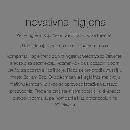
Inovativna higijena
Želite higijenu koja će oduševiti Vas i Vaše klijente?
U tom slučaju, kod nas ste na pravilnom mestu.
Kompanija Hagleitner dizajnira higijenu: Sredstva za čišćenje i
sredstva za dezinfekciju, kozmetika - plus dozatori, dozirni
uređaji za doziranje i aplikacije. Roba se proizvodi u Austriji u
mestu Zell am See. Ovde kompanija Hagleitner ima svoju
matičnu kompaniju; ovde se sprovode istraživanja, razvoj i
proizvodnja. Prodajna predstavništva postoje i u dvanaest
evropskih zemalja, pa kompanija Hagleitner posluje na
27 lokacija.