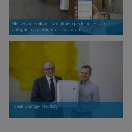
Higijenska praksa: Uz digitalne podatke i dizajn,
patogenima bi trebali biti za vratom
Toalet postaje hibridan