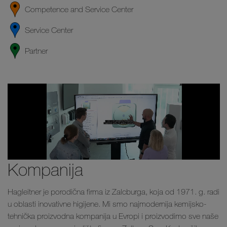
Competence and Service Center
Service Center
Partner
Kompanija
Hagleitner je porodična firma iz Zalcburga, koja od 1971. g. radi
u oblasti inovativne higijene. Mi smo najmodernija kemijsko-
tehnička proizvodna kompanija u Evropi i proizvodimo sve naše