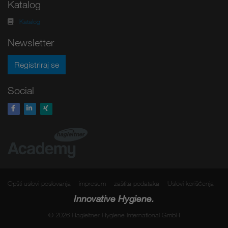
Katalog
Katalog
Newsletter
Registriraj se
Social
Opšti uslovi poslovanja
impresum
zaštita podataka
Uslovi korišćenja
Innovative Hygiene.
© 2026 Hagleitner Hygiene International GmbH