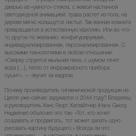
дверью из «умного» стекла, с живой настенной
светодиодной анимацией: трава растет из пола, на
дереве мягко колышутся листья. Так ванная комната
превращается в естественную идиллию. Или во что-
то другое по желанию: конфигурируемая,
индивидуализированная, персонализированная. С
высокими технологиями в любом отношении:
«Сверху струится мыльная пена, с шумом течет
вода […], тепло от инфракрасного прибора
сушит», — звучит за кадром.
Почему производитель гигиенической продукции из
Целля уже сейчас задумался о 2044 году? Владелец
и руководитель Ханс Георг Хаглайтнер (Hans Georg
Hagleitner) объяснил это так: «Тот, кто хочет
создавать и продвигать, тот может делать одно:
рисовать картину будущего.» Всегда ли это
справедливо — в частности, в отношении