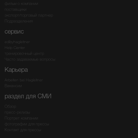
фильм о компании
поставщики
экспорт/торговый партнер
Подразделения
сервис
edibyhagleitner
Help Center
тренировочный центр
Часто задаваемые вопросы
Карьера
Arbeiten bei Hagleitner
Вакансии
раздел для СМИ
Обзор
пресс-релизы
Портрет компании
фотографии для прессы
Контакт для прессы