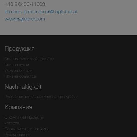
+43 5 0456-11303
bernhard.pessenteiner@hagleitner.at
www.hagleitner.com
Продукция
Гигиена туалетной комнаты
Гигиена кухни
Уход за бельем
Гигиена объектов
Nachhaltigkeit
Рациональное использование ресурсов
Компания
О компании Hagleitner
история
Сертификаты и награды
Рекомендации