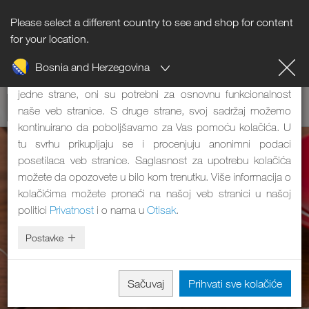
Please select a different country to see and shop for content
Napomena o kolačićima
for your location.
Bosnia and Herzegovina
Naša veb stranica koristi kolačiće. Oni imaju dve funkcije: S
jedne strane, oni su potrebni za osnovnu funkcionalnost
naše veb stranice. S druge strane, svoj sadržaj možemo
kontinuirano da poboljšavamo za Vas pomoću kolačića. U
tu svrhu prikupljaju se i procenjuju anonimni podaci
posetilaca veb stranice. Saglasnost za upotrebu kolačića
možete da opozovete u bilo kom trenutku. Više informacija o
kolačićima možete pronaći na našoj veb stranici u našoj
politici
Privatnost
i o nama u
Otisak
.
Postavke
Sačuvaj
Prihvati sve kolačiće