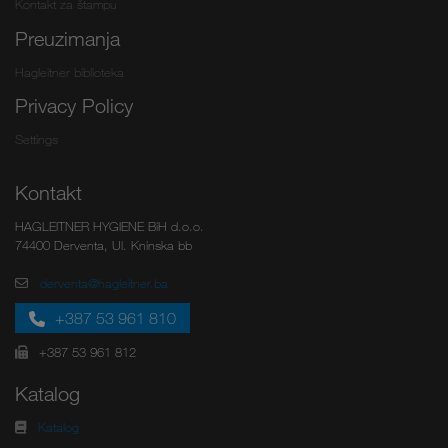
Kontakt za štampu
Preuzimanja
Hagleitner biblioteka
Privacy Policy
Settings
Kontakt
HAGLEITNER HYGIENE BiH d.o.o.
74400 Derventa, Ul. Kninska bb
derventa@hagleitner.ba
+387 53 961 810
+387 53 961 812
Katalog
Katalog