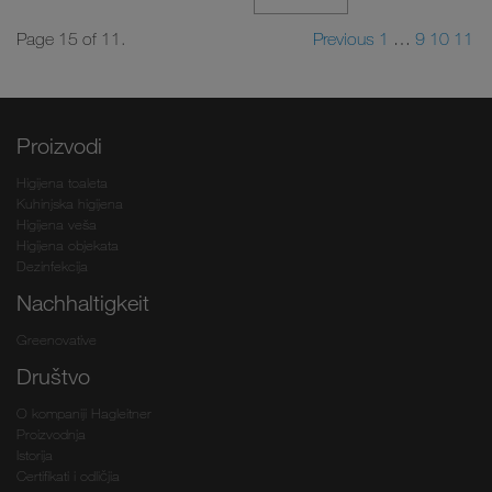
Page 15 of 11.
Previous
1
…
9
10
11
Proizvodi
Higijena toaleta
Kuhinjska higijena
Higijena veša
Higijena objekata
Dezinfekcija
Nachhaltigkeit
Greenovative
Društvo
O kompaniji Hagleitner
Proizvodnja
Istorija
Certifikati i odličjia