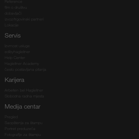
Reference
film o društvu
dobavljači
izvoz/trgovinski partneri
Lokacije
Servis
Izvrnost usluge
edibyhagleitner
Help Center
Hagleitner Academy
često postavljana pitanja
Karijera
Arbeiten bei Hagleitner
Slobodna radna mjesta
Medija centar
Pregled
Saopštenja za štampu
Portret preduzeća
Fotografije za štampu