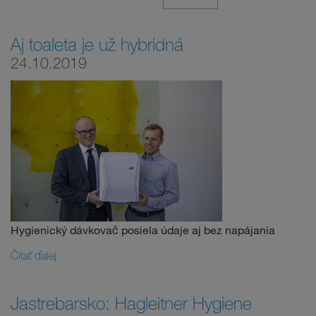
Aj toaleta je už hybridná
24.10.2019
Hygienický dávkovač posiela údaje aj bez napájania
Čítať ďalej
Jastrebarsko: Hagleitner Hygiene