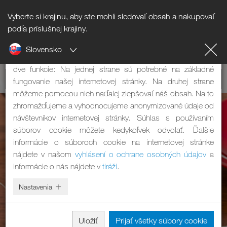
Vyberte si krajinu, aby ste mohli sledovať obsah a nakupovať
Informácie o súboroch cookie
podľa príslušnej krajiny.
Slovensko
Naša internetová stránka používa súbory cookie. Tie majú
dve funkcie: Na jednej strane sú potrebné na základné
fungovanie našej internetovej stránky. Na druhej strane
môžeme pomocou nich naďalej zlepšovať náš obsah. Na to
zhromažďujeme a vyhodnocujeme anonymizované údaje od
návštevníkov internetovej stránky. Súhlas s používaním
súborov cookie môžete kedykoľvek odvolať. Ďalšie
informácie o súboroch cookie na internetovej stránke
nájdete v našom
vyhlásení o ochrane osobných údajov
a
informácie o nás nájdete v
tiráži
.
Nastavenia
Uložiť
Prijať všetky súbory cookie