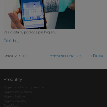
Váš digitálny poradca pre hygienu.
Čítať ďalej
Strana 2 -> 11.
Predchádzajúca
1
2
3
…
11
Ďalšia
Produkty
Hygiena sanitárnych priestorov
Hygiena pre kuchyne
Hygiena bielizne
Hygiena objektov
Dezinfekcia