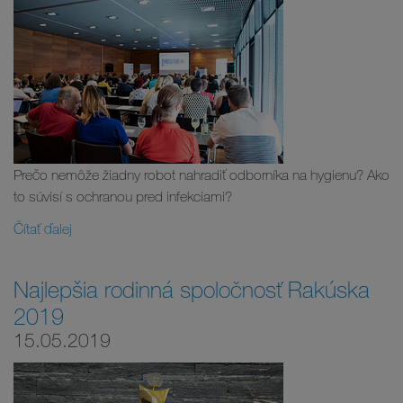
Prečo nemôže žiadny robot nahradiť odborníka na hygienu? Ako
to súvisí s ochranou pred infekciami?
Čítať ďalej
Najlepšia rodinná spoločnosť Rakúska
2019
15.05.2019