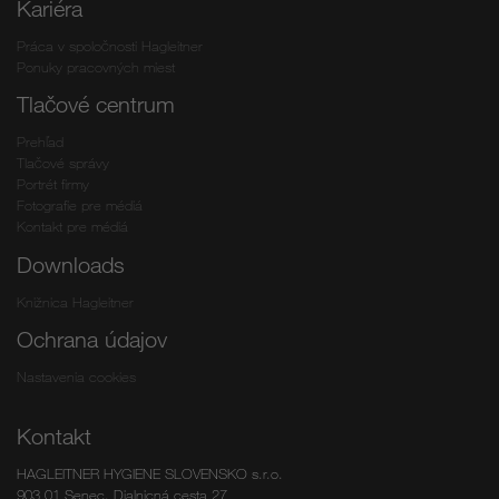
Kariéra
Práca v spoločnosti Hagleitner
Ponuky pracovných miest
Tlačové centrum
Prehľad
Tlačové správy
Portrét firmy
Fotografie pre médiá
Kontakt pre médiá
Downloads
Knižnica Hagleitner
Ochrana údajov
Nastavenia cookies
Kontakt
HAGLEITNER HYGIENE SLOVENSKO s.r.o.
903 01 Senec, Dialnicná cesta 27