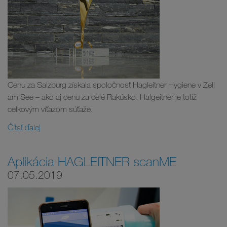
Cenu za Salzburg získala spoločnosť Hagleitner Hygiene v Zell
am See – ako aj cenu za celé Rakúsko. Halgeitner je totiž
celkovým víťazom súťaže.
Čítať ďalej
Aplikácia HAGLEITNER scanME
07.05.2019