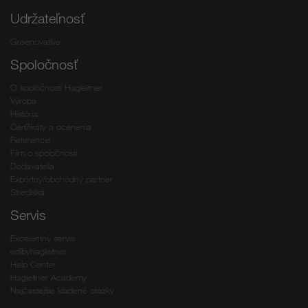
Udržateľnosť
Greenovative
Spoločnosť
O spoločnosti Hagleitner
Výroba
História
Certifikáty a ocenenia
Referencie
Film o spoločnosti
Dodávatelia
Exportný/obchodný partner
Strediská
Servis
Excelentný servis
edibyhagleitner
Help Center
Hagleitner Academy
Najčastejšie kladené otázky