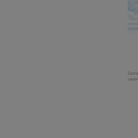
Zazna
osobn