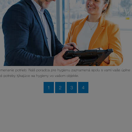
menanie potrieb: Náš poradca pre hygienu zaznamená spolu s vami vaše úplne
é potreby týkajúce sa hygieny vo vašom objekte.
1
2
3
4