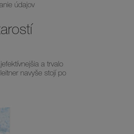
anie údajov
arostí
fektívnejšia a trvalo
leitner navyše stojí po