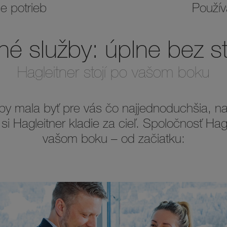
 potrieb
Použív
tné služby: úplne bez st
Hagleitner stojí po vašom boku
 mala byť pre vás čo najjednoduchšia, naje
 si Hagleitner kladie za cieľ. Spoločnosť Hag
vašom boku – od začiatku: