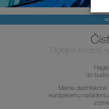
K
Čis
Digitálna inovácia 
Hagle
do budov,
Máme dezinfekčné p
európskemu nariadeniu 
zozna