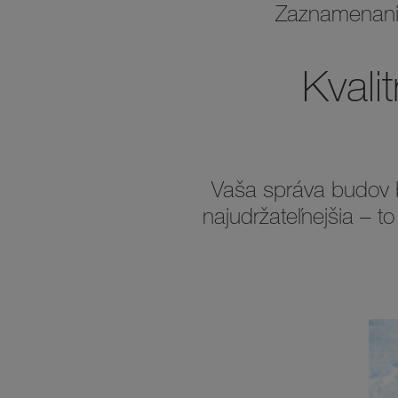
Zaznamenanie
Kvali
Vaša správa budov by
najudržateľnejšia – to