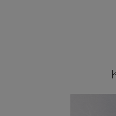
Vynikajúce služby
Profesionálne vyškolení poradcovia pre hygienu
Udržateľné hygienické riešenia pre budúcnosť
Buďte so spoločnosťou Hagleitner vždy o krok 
Zlepšite každodennú hygienu