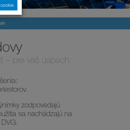
y cookie
MY
dovy
osť – pre váš úspech
šenia:
riestorov.
výnimky zodpovedajú
užitia sa nachádzajú na
a DVG.