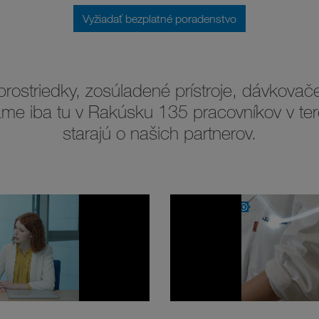
Vyžiadať bezplatné poradenstvo
prostriedky, zosúladené prístroje, dávkovače
e iba tu v Rakúsku 135 pracovníkov v teré
starajú o našich partnerov.