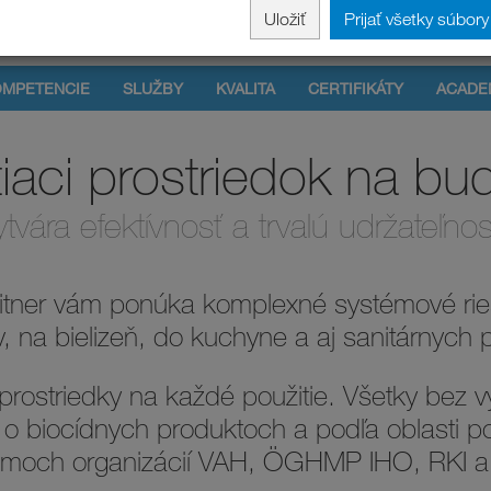
Uložiť
Prijať všetky súbor
OMPETENCIE
SLUŽBY
KVALITA
CERTIFIKÁTY
ACADE
tiaci prostriedok na bu
vytvára efektívnosť a trvalú udržateľn
itner vám ponúka komplexné systémové rie
 na bielizeň, do kuchyne a aj sanitárnych p
rostriedky na každé použitie. Všetky bez 
o biocídnych produktoch a podľa oblasti po
moch organizácií VAH, ÖGHMP IHO, RKI 