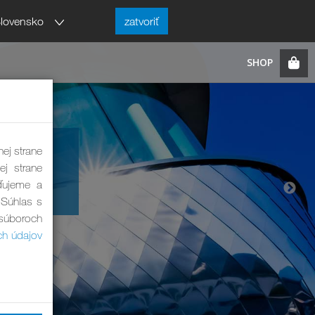
lovensko
zatvoriť
a
nej strane
ej strane
ďujeme a
 Súhlas s
 súboroch
ch údajov