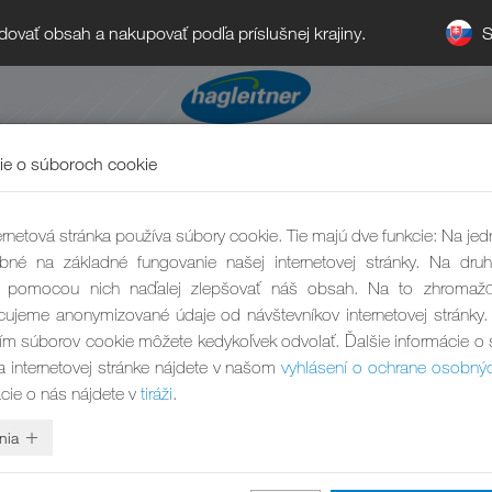
S
ledovať obsah a nakupovať podľa príslušnej krajiny.
ie o súboroch cookie
Čistiaci prostriedok n
rnetová stránka používa súbory cookie. Tie majú dve funkcie: Na jed
bné na základné fungovanie našej internetovej stránky. Na druh
budovy
pomocou nich naďalej zlepšovať náš obsah. Na to zhromaž
ujeme anonymizované údaje od návštevníkov internetovej stránky.
ím súborov cookie môžete kedykoľvek odvolať. Ďalšie informácie o
Bez kompromisov
a internetovej stránke nájdete v našom
vyhlásení o ochrane osobný
ácie o nás nájdete v
tiráži
.
nia