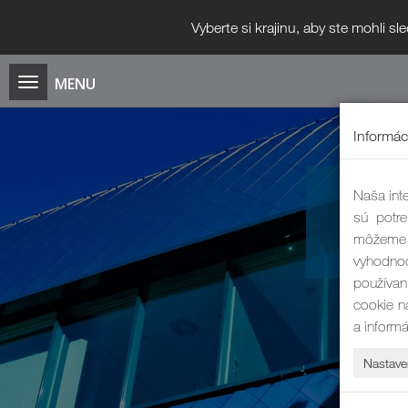
Vyberte si krajinu, aby ste mohli s
Informác
Naša inte
sú potre
môžeme 
vyhodnoc
používan
cookie n
a inform
Nastave