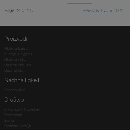
Page 24 of 11.
Previous
1
…
9
10
11
Proizvodi
Higijena toaleta
Kuhinjska higijena
Higijena veša
Higijena objekata
Dezinfekcija
Nachhaltigkeit
Greenovative
Društvo
O kompaniji Hagleitner
Proizvodnja
Istorija
Certifikati i odličjia