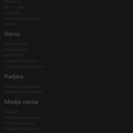
Reference
film o društvu
dobavljači
izvoz/trgovinski partneri
Lokacije
Servis
Izvrnost usluge
edibyhagleitner
Help Center
Hagleitner Academy
često postavljana pitanja
Karijera
Arbeiten bei Hagleitner
Slobodna radna mjesta
Medija centar
Pregled
Saopštenja za štampu
Portret preduzeća
Fotografije za štampu