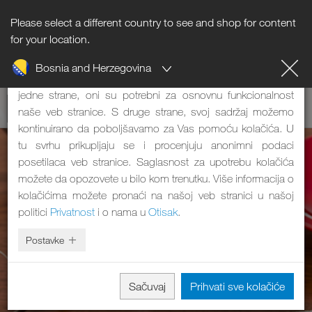
Please select a different country to see and shop for content
Napomena o kolačićima
for your location.
Bosnia and Herzegovina
Naša veb stranica koristi kolačiće. Oni imaju dve funkcije: S
jedne strane, oni su potrebni za osnovnu funkcionalnost
naše veb stranice. S druge strane, svoj sadržaj možemo
kontinuirano da poboljšavamo za Vas pomoću kolačića. U
tu svrhu prikupljaju se i procenjuju anonimni podaci
posetilaca veb stranice. Saglasnost za upotrebu kolačića
možete da opozovete u bilo kom trenutku. Više informacija o
kolačićima možete pronaći na našoj veb stranici u našoj
politici
Privatnost
i o nama u
Otisak
.
Postavke
Sačuvaj
Prihvati sve kolačiće