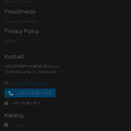
Kontakt za štampu
Preuzimanja
Hagleitner biblioteka
Privacy Policy
Settings
Kontakt
HAGLEITNER HYGIENE BiH d.o.o.
74400 Derventa, Ul. Kninska bb
derventa@hagleitner.ba
+387 53 961 810
+387 53 961 812
Katalog
Katalog