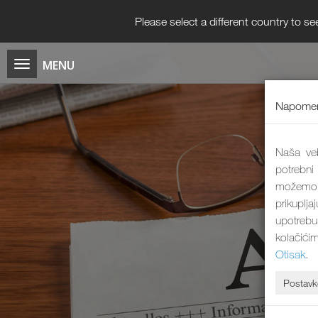
Please select a different country to se
Napomen
Naša veb
potrebni
možemo 
prikuplj
upotrebu
kolačići
Otisak
.
Postavk