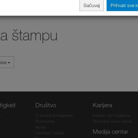
Sačuvaj
Prihvati sve 
za štampu
hive
igkeit
Društvo
Karijera
e
O kompaniji Hagleitner
Arbeiten bei Hagleitner
Proizvodnja
Slobodna radna mjesta
Istorija
Medija centar
Certifikati i odličjia