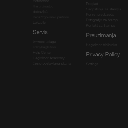
Reference
Pregled
film o društvu
Saopštenja za štampu
dobavljači
Portret preduzeća
izvoz/trgovinski partneri
Fotografije za štampu
Lokacije
Kontakt za štampu
Servis
Preuzimanja
Izvrnost usluge
Hagleitner biblioteka
edibyhagleitner
Help Center
Privacy Policy
Hagleitner Academy
često postavljana pitanja
Settings