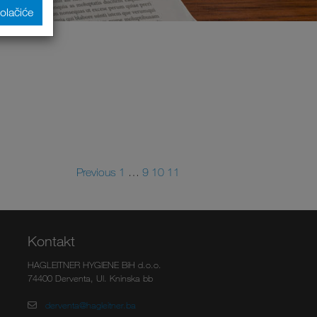
kolačiće
Previous
1
…
9
10
11
Kontakt
HAGLEITNER HYGIENE BiH d.o.o.
74400 Derventa, Ul. Kninska bb
derventa@hagleitner.ba