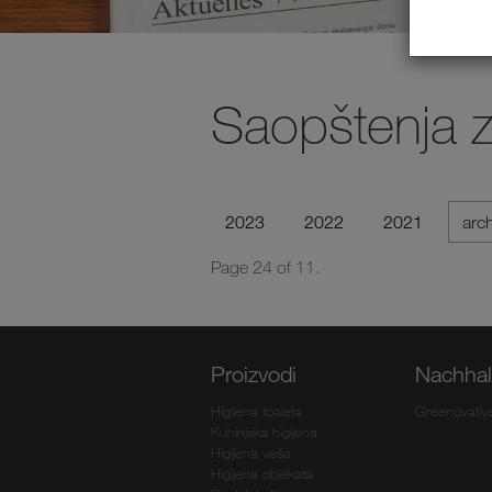
Saopštenja 
2023
2022
2021
arc
Page 24 of 11.
Proizvodi
Nachhalt
Higijena toaleta
Greenovativ
Kuhinjska higijena
Higijena veša
Higijena objekata