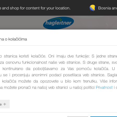
Bosnia an
e and shop for content for your location.
a o kolačićima
 stranica koristi kolačiće. Oni imaju dve funkcije: S jedne stran
 za osnovnu funkcionalnost naše veb stranice. S druge strane, svo
kontinuirano da poboljšavamo za Vas pomoću kolačića. U 
aju se i procenjuju anonimni podaci posetilaca veb stranice. Sagl
 kolačića možete da opozovete u bilo kom trenutku. Više info
ma možete pronaći na našoj veb stranici u našoj politici
Privatnost
i 
e