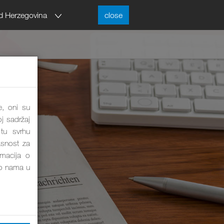
d Herzegovina
close
e, oni su
j sadržaj
tu svrhu
asnost za
rmacija o
o nama u