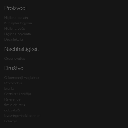
Proizvodi
Higijena toaleta
Kuhinjska higijena
Higijena veša
Higijena objekata
Dezinfekcija
Nachhaltigkeit
Greenovative
Društvo
O kompaniji Hagleitner
Proizvodnja
Istorija
Certifikati i odličjia
Reference
film o društvu
dobavljači
izvoz/trgovinski partneri
Lokacije