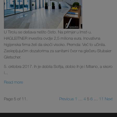
U Tirolu se dešava nešto čisto. Na primjer u Imst-u.
HAGLEITNER investira ovdje 2,5 miliona eura. Inovativna
higijenska firma želi da skoči visoko. Premda: Već to učinila.
Zaslepljujućim dozatorima za sanitarni čvor na glečeru Stubaier
Gletscher.
5. oktobra 2017. ih je dobila Sofija, dobio ih je i Milano, a skoro
i...
Read more
Page 5 of 11.
Previous
1
…
4
5
6
…
11
Next