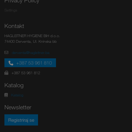
Privacy Policy
Settings
Kontakt
HAGLEITNER HYGIENE BiH d.o.o.
74400 Derventa, Ul. Kninska bb
derventa@hagleitner.ba
+387 53 961 810
+387 53 961 812
Katalog
Katalog
Newsletter
Registriraj se