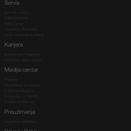
Servis
Izvrnost usluge
edibyhagleitner
Help Center
Hagleitner Academy
često postavljana pitanja
Karijera
Arbeiten bei Hagleitner
Slobodna radna mjesta
Medija centar
Pregled
Saopštenja za štampu
Portret preduzeća
Fotografije za štampu
Kontakt za štampu
Preuzimanja
Hagleitner biblioteka