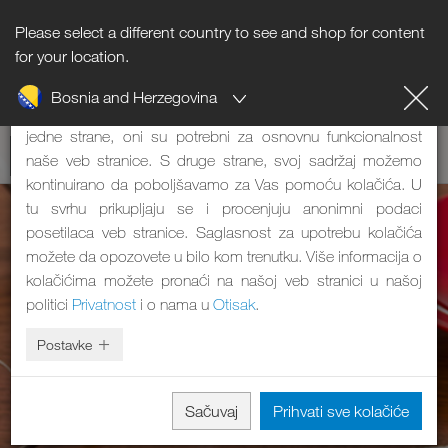
Please select a different country to see and shop for content
Napomena o kolačićima
for your location.
Bosnia and Herzegovina
Naša veb stranica koristi kolačiće. Oni imaju dve funkcije: S
jedne strane, oni su potrebni za osnovnu funkcionalnost
naše veb stranice. S druge strane, svoj sadržaj možemo
kontinuirano da poboljšavamo za Vas pomoću kolačića. U
tu svrhu prikupljaju se i procenjuju anonimni podaci
posetilaca veb stranice. Saglasnost za upotrebu kolačića
možete da opozovete u bilo kom trenutku. Više informacija o
kolačićima možete pronaći na našoj veb stranici u našoj
politici
Privatnost
i o nama u
Otisak
.
Postavke
Sačuvaj
Prihvati sve kolačiće