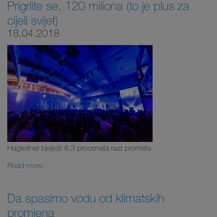
Prigrlite se, 120 miliona (to je plus za
cijeli svijet)
18.04.2018
Hagleitner bjelježi 6,3 procenata rast prometa
Read more
Da spasimo vodu od klimatskih
promjena