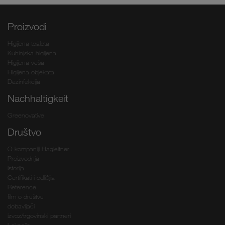
Proizvodi
Higijena toaleta
Kuhinjska higijena
Higijena veša
Higijena objekata
Dezinfekcija
Nachhaltigkeit
Greenovative
Društvo
O kompaniji Hagleitner
Proizvodnja
Istorija
Certifikati i odličjia
Reference
film o društvu
dobavljači
izvoz/trgovinski partneri
Lokacije