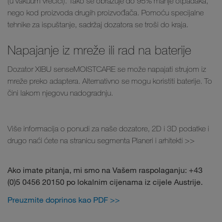
(u vakuum vrećici). Tako se obrazuje do 95% manje otpadaka,
nego kod proizvoda drugih proizvođača. Pomoću specijalne
tehnike za ispuštanje, sadržaj dozatora se troši do kraja.
Napajanje iz mreže ili rad na baterije
Dozator XIBU senseMOISTCARE se može napajati strujom iz
mreže preko adaptera. Alternativno se mogu koristiti baterije. To
čini lakom njegovu nadogradnju.
Više informacija o ponudi za naše dozatore, 2D i 3D podatke i
drugo naći ćete na stranicu segmenta Planeri i arhitekti >>
Ako imate pitanja, mi smo na Vašem raspolaganju: +43
(0)5 0456 20150 po lokalnim cijenama iz cijele Austrije.
Preuzmite doprinos kao PDF >>