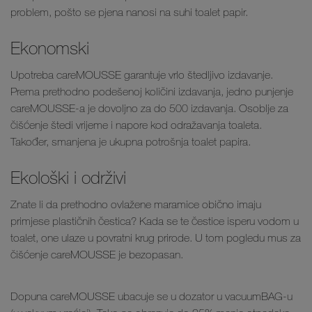
problem, pošto se pjena nanosi na suhi toalet papir.
Ekonomski
Upotreba careMOUSSE garantuje vrlo štedljivo izdavanje.
Prema prethodno podešenoj količini izdavanja, jedno punjenje
careMOUSSE-a je dovoljno za do 500 izdavanja. Osoblje za
čišćenje štedi vrijeme i napore kod odražavanja toaleta.
Također, smanjena je ukupna potrošnja toalet papira.
Ekološki i održivi
Znate li da prethodno ovlažene maramice obično imaju
primjese plastičnih čestica? Kada se te čestice isperu vodom u
toalet, one ulaze u povratni krug prirode. U tom pogledu mus za
čišćenje careMOUSSE je bezopasan.
Dopuna careMOUSSE ubacuje se u dozator u vacuumBAG-u