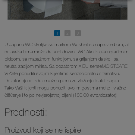
U Japanu WC školjke sa markom Washlet su napravile bum, ali
ne svaka firma može da sebi dozvoli WC školjku sa ugrađenim
bideom, sa masažnom funkcijom, sa grijanjem daske i sa
neutralizacijom mirisa. Sa dozatorom XIBU senseMOISTCARE
Vi ćete ponuditi svojim klijentima senzacionalnu alternativu.
Dozator pjene izdaje nježnu pjenu za vlaženje toalet papira.
Tako Vaši klijenti mogu ponuditi svojim gostima meko i vlažno
čišćenje i to po nevjerojatnoj cijeni (130,00 evro/dozator)!
Prednosti:
Proizvod koji se ne ispire