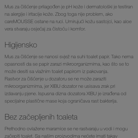
Mus za čišćenje prilagođen je pH kože i dermatološki je testiran
na alergije i iritacije kože. Zbog toga nije problem, ako
careMOUSSE ostane na ruci. Umirujući kožu sastojci, kao aloe
vera stvaraju osjećaj za čistoću i komfor.
Higijensko
Mus za čišćenje se nanosi svjež na suhi toalet papir. Tako nema
opasnosti da se papir zarazi mikroorganizmima, kao što se to
može desiti sa vlažnim toalet papirom iz pakovanja.
Rastvor za čišćenje u dozatoru se ne može zaraziti
mikroorganizmima, jer XIBU dozator ne usisava zrak pri
izdavanju pjene. Ispusna dizna dozatora XIBU je izrađena od
specijalne plastične mase koja ograničava rast bakterija.
Bez začepljenih toaleta
Prethodno ovlažene maramice se ne rastvaraju u vodi i mogu
začepiti toalet. Sa našim proizvodima nećete imati takav