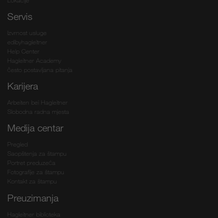
Servis
Izvrnost usluge
edibyhagleitner
Help Center
Hagleitner Academy
često postavljana pitanja
Karijera
Arbeiten bei Hagleitner
Slobodna radna mjesta
Medija centar
Pregled
Saopštenja za štampu
Portret preduzeća
Fotografije za štampu
Kontakt za štampu
Preuzimanja
Hagleitner biblioteka