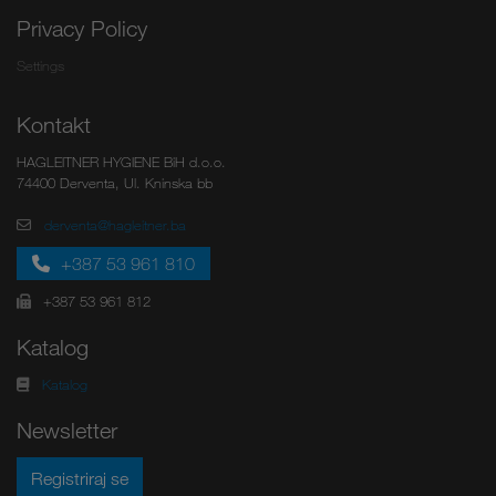
Privacy Policy
Settings
Kontakt
HAGLEITNER HYGIENE BiH d.o.o.
74400 Derventa, Ul. Kninska bb
derventa@hagleitner.ba
+387 53 961 810
+387 53 961 812
Katalog
Katalog
Newsletter
Registriraj se