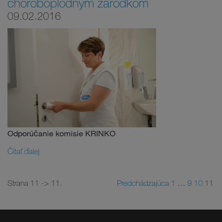
choroboplodným zárodkom
09.02.2016
Odporúčanie komisie KRINKO
Čítať ďalej
Strana 11 -> 11.
Predchádzajúca
1
…
9
10
11