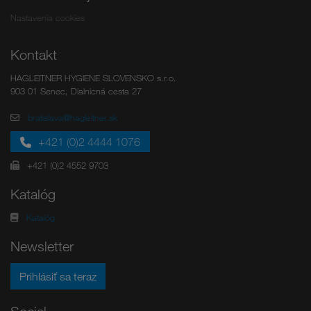
Nastavenia cookies
Kontakt
HAGLEITNER HYGIENE SLOVENSKO s.r.o.
903 01 Senec, Dialnicná cesta 27
bratislava@hagleitner.sk
+421 (0)2 4444 1076
+421 (0)2 4552 9703
Katalóg
Katalóg
Newsletter
Prihlásiť sa teraz