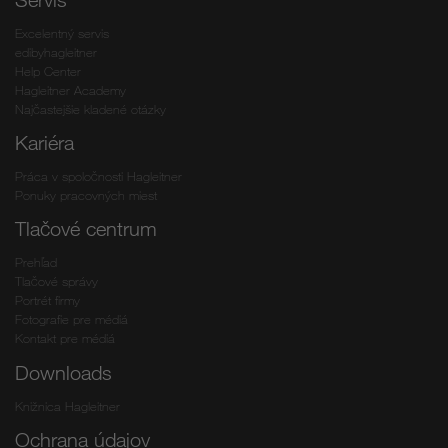
Excelentný servis
edibyhagleitner
Help Center
Hagleitner Academy
Najčastejšie kladené otázky
Kariéra
Práca v spoločnosti Hagleitner
Ponuky pracovných miest
Tlačové centrum
Prehľad
Tlačové správy
Portrét firmy
Fotografie pre médiá
Kontakt pre médiá
Downloads
Knižnica Hagleitner
Ochrana údajov