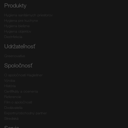
Produkty
Hygiena sanitárnych priestorov
Hygiena pre kuchyne
Hygiena bielizne
Hygiena objektov
Dezinfekcia
Udržateľnosť
Greenovative
Spoločnosť
O spoločnosti Hagleitner
Výroba
História
Certifikáty a ocenenia
Referencie
Film o spoločnosti
Dodávatelia
Exportný/obchodný partner
Strediská
Servis