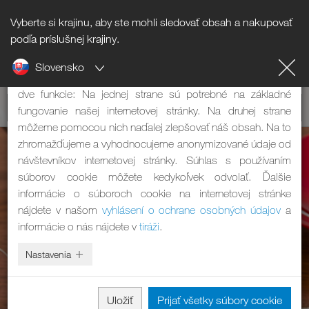
Vyberte si krajinu, aby ste mohli sledovať obsah a nakupovať
Informácie o súboroch cookie
podľa príslušnej krajiny.
Slovensko
Naša internetová stránka používa súbory cookie. Tie majú
dve funkcie: Na jednej strane sú potrebné na základné
fungovanie našej internetovej stránky. Na druhej strane
môžeme pomocou nich naďalej zlepšovať náš obsah. Na to
zhromažďujeme a vyhodnocujeme anonymizované údaje od
návštevníkov internetovej stránky. Súhlas s používaním
súborov cookie môžete kedykoľvek odvolať. Ďalšie
informácie o súboroch cookie na internetovej stránke
nájdete v našom
vyhlásení o ochrane osobných údajov
a
informácie o nás nájdete v
tiráži
.
Nastavenia
Uložiť
Prijať všetky súbory cookie