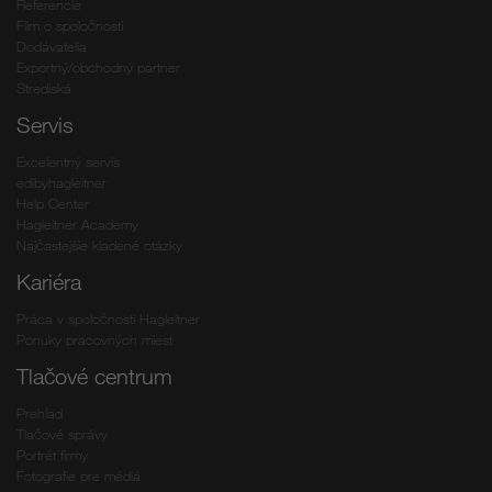
Referencie
Film o spoločnosti
Dodávatelia
Exportný/obchodný partner
Strediská
Servis
Excelentný servis
edibyhagleitner
Help Center
Hagleitner Academy
Najčastejšie kladené otázky
Kariéra
Práca v spoločnosti Hagleitner
Ponuky pracovných miest
Tlačové centrum
Prehľad
Tlačové správy
Portrét firmy
Fotografie pre médiá