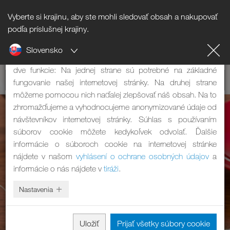
Vyberte si krajinu, aby ste mohli sledovať obsah a nakupovať
Informácie o súboroch cookie
podľa príslušnej krajiny.
Slovensko
Naša internetová stránka používa súbory cookie. Tie majú
dve funkcie: Na jednej strane sú potrebné na základné
fungovanie našej internetovej stránky. Na druhej strane
môžeme pomocou nich naďalej zlepšovať náš obsah. Na to
zhromažďujeme a vyhodnocujeme anonymizované údaje od
návštevníkov internetovej stránky. Súhlas s používaním
súborov cookie môžete kedykoľvek odvolať. Ďalšie
informácie o súboroch cookie na internetovej stránke
nájdete v našom
vyhlásení o ochrane osobných údajov
a
informácie o nás nájdete v
tiráži
.
Nastavenia
Uložiť
Prijať všetky súbory cookie