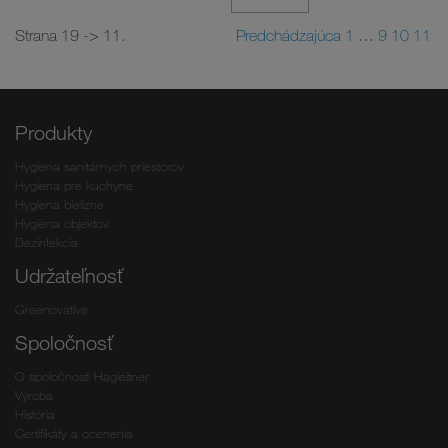
Strana 19 -> 11.
Predchádzajúca
1
…
9
10
11
Produkty
Hygiena sanitárnych priestorov
Hygiena pre kuchyne
Hygiena bielizne
Hygiena objektov
Dezinfekcia
Udržateľnosť
Greenovative
Spoločnosť
O spoločnosti Hagleitner
Výroba
História
Certifikáty a ocenenia