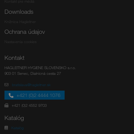
Kontakt pre médiá
Downloads
Knižnica Hagleitner
Ochrana údajov
Nastavenia cookies
Kontakt
HAGLEITNER HYGIENE SLOVENSKO s.r.o.
903 01 Senec, Dialnicná cesta 27
bratislava@hagleitner.sk
+421 (0)2 4444 1076
+421 (0)2 4552 9703
Katalóg
Katalóg