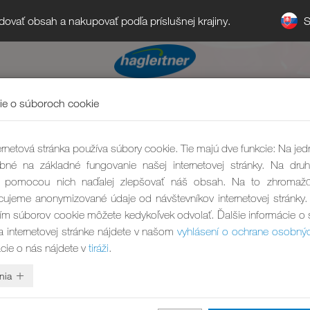
S
ledovať obsah a nakupovať podľa príslušnej krajiny.
ie o súboroch cookie
rnetová stránka používa súbory cookie. Tie majú dve funkcie: Na jed
bné na základné fungovanie našej internetovej stránky. Na druh
pomocou nich naďalej zlepšovať náš obsah. Na to zhromaž
ujeme anonymizované údaje od návštevníkov internetovej stránky.
ím súborov cookie môžete kedykoľvek odvolať. Ďalšie informácie o
a internetovej stránke nájdete v našom
vyhlásení o ochrane osobný
ácie o nás nájdete v
tiráži
.
nia