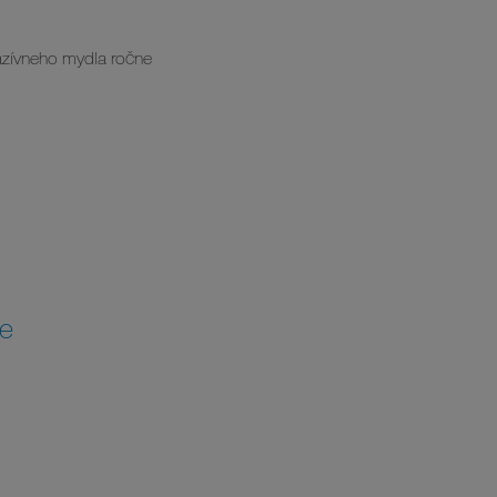
azívneho mydla ročne
ne