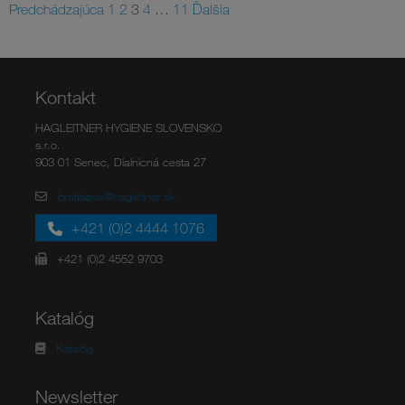
Predchádzajúca
1
2
3
4
…
11
Ďalšia
Kontakt
HAGLEITNER HYGIENE SLOVENSKO
s.r.o.
903 01 Senec, Dialnicná cesta 27
bratislava@hagleitner.sk
+421 (0)2 4444 1076
+421 (0)2 4552 9703
Katalóg
Katalóg
Newsletter