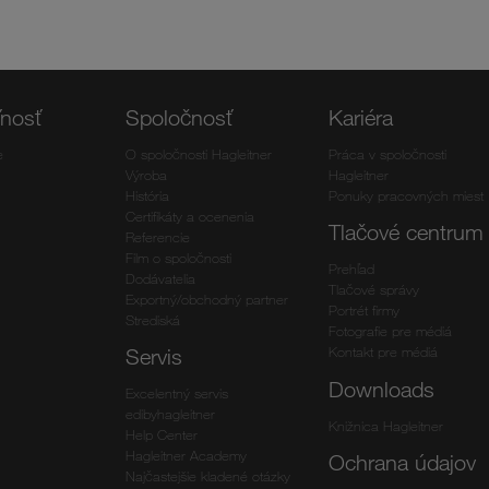
ľnosť
Spoločnosť
Kariéra
e
O spoločnosti Hagleitner
Práca v spoločnosti
Výroba
Hagleitner
História
Ponuky pracovných miest
Certifikáty a ocenenia
Tlačové centrum
Referencie
Film o spoločnosti
Prehľad
Dodávatelia
Tlačové správy
Exportný/obchodný partner
Portrét firmy
Strediská
Fotografie pre médiá
Kontakt pre médiá
Servis
Downloads
Excelentný servis
edibyhagleitner
Knižnica Hagleitner
Help Center
Hagleitner Academy
Ochrana údajov
Najčastejšie kladené otázky