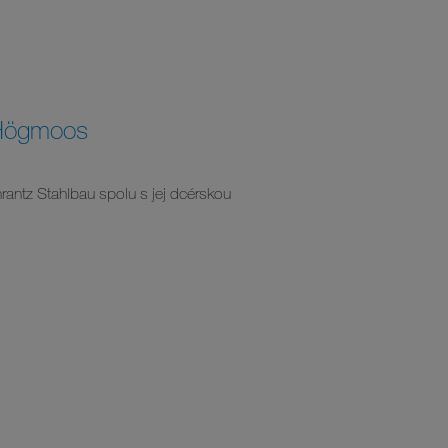
 Högmoos
antz Stahlbau spolu s jej dcérskou