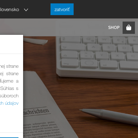
lovensko
zatvoriť
nej strane
ej strane
ďujeme a
 Súhlas s
 súboroch
ch údajov