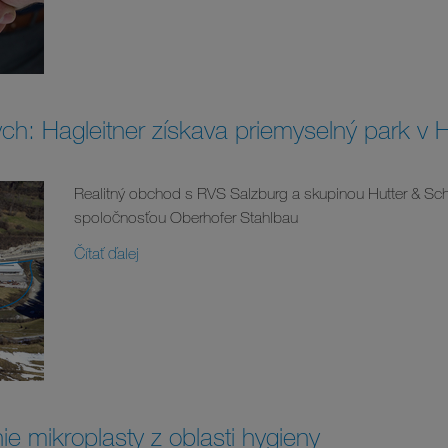
ch: Hagleitner získava priemyselný park v
Realitný obchod s RVS Salzburg a skupinou Hutter & Schr
spoločnosťou Oberhofer Stahlbau
Čítať ďalej
ie mikroplasty z oblasti hygieny