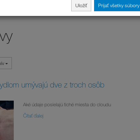
Uložiť
Prijať všetky súbor
vy
hív
ydlom umývajú dve z troch osôb
Aké údaje posielajú tiché miesta do cloudu
Čítať ďalej