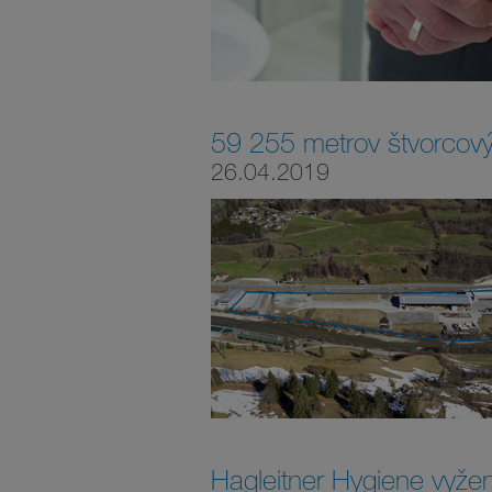
59 255 metrov štvorcový
26.04.2019
Hagleitner Hygiene vyžen