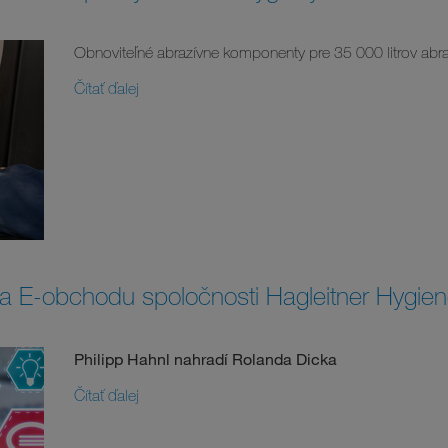
Obnoviteľné abrazívne komponenty pre 35 000 litrov abr
Čítať ďalej
a E-obchodu spoločnosti Hagleitner Hygie
Philipp Hahnl nahradí Rolanda Dicka
Čítať ďalej