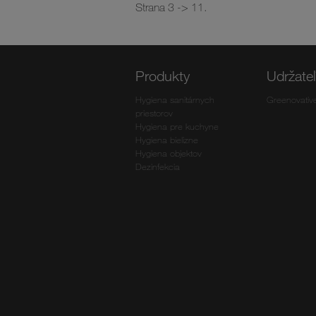
Strana 3 -> 11.
Produkty
Udržate
Hygiena sanitárnych
Greenovativ
priestorov
Hygiena pre kuchyne
Hygiena bielizne
Hygiena objektov
Dezinfekcia