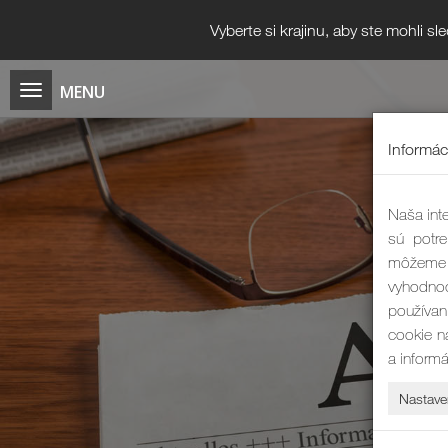
Vyberte si krajinu, aby ste mohli s
Informác
Naša inte
sú potre
môžeme 
vyhodnoc
používan
cookie n
a inform
Nastave