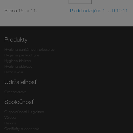
Strana 15 -> 11.
Predchádzajúca
1
…
9
10
11
Produkty
Hygiena sanitárnych priestorov
Hygiena pre kuchyne
Hygiena bielizne
Hygiena objektov
Dezinfekcia
Udržateľnosť
Greenovative
Spoločnosť
O spoločnosti Hagleitner
Výroba
História
Certifikáty a ocenenia