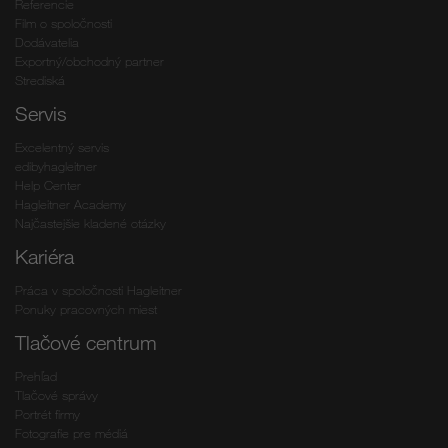
Referencie
Film o spoločnosti
Dodávatelia
Exportný/obchodný partner
Strediská
Servis
Excelentný servis
edibyhagleitner
Help Center
Hagleitner Academy
Najčastejšie kladené otázky
Kariéra
Práca v spoločnosti Hagleitner
Ponuky pracovných miest
Tlačové centrum
Prehľad
Tlačové správy
Portrét firmy
Fotografie pre médiá