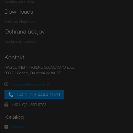
Kontakt pre médiá
Downloads
Knižnica Hagleitner
Ochrana údajov
Nastavenia cookies
Kontakt
HAGLEITNER HYGIENE SLOVENSKO s.r.o.
903 01 Senec, Dialnicná cesta 27
bratislava@hagleitner.sk
+421 (0)2 4444 1076
+421 (0)2 4552 9703
Katalóg
Katalóg