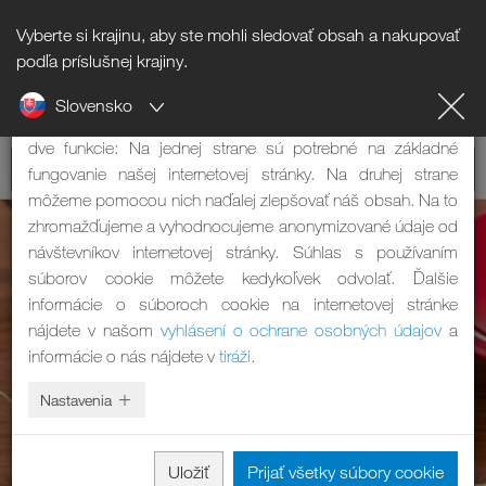
Vyberte si krajinu, aby ste mohli sledovať obsah a nakupovať
Informácie o súboroch cookie
podľa príslušnej krajiny.
Slovensko
Naša internetová stránka používa súbory cookie. Tie majú
dve funkcie: Na jednej strane sú potrebné na základné
fungovanie našej internetovej stránky. Na druhej strane
môžeme pomocou nich naďalej zlepšovať náš obsah. Na to
zhromažďujeme a vyhodnocujeme anonymizované údaje od
návštevníkov internetovej stránky. Súhlas s používaním
súborov cookie môžete kedykoľvek odvolať. Ďalšie
informácie o súboroch cookie na internetovej stránke
nájdete v našom
vyhlásení o ochrane osobných údajov
a
informácie o nás nájdete v
tiráži
.
Nastavenia
Uložiť
Prijať všetky súbory cookie