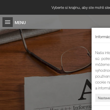
Vyberte si krajinu, aby ste mohli s
Informác
Naša inte
sú potre
môžeme 
vyhodnoc
používan
cookie n
a inform
Nastave