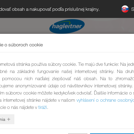
S
ledovať obsah a nakupovať podľa príslušnej krajiny.
ie o súboroch cookie
rnetová stránka používa súbory cookie. Tie majú dve funkcie: Na jed
bné na základné fungovanie našej internetovej stránky. Na druh
pomocou nich naďalej zlepšovať náš obsah. Na to zhromaž
ujeme anonymizované údaje od návštevníkov internetovej stránky.
ím súborov cookie môžete kedykoľvek odvolať. Ďalšie informácie o
a internetovej stránke nájdete v našom
vyhlásení o ochrane osobný
ácie o nás nájdete v
tiráži
.
nia