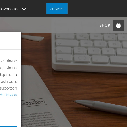
lovensko
zatvoriť
nej strane
ej strane
ďujeme a
 Súhlas s
 súboroch
ch údajov