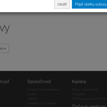
Uložiť
Prijať všetky súbor
vy
hív
ľnosť
Spoločnosť
Kariéra
e
O spoločnosti Hagleitner
Práca v spoločnosti
Výroba
Hagleitner
História
Ponuky pracovných miest
Certifikáty a ocenenia
Tlačové centrum