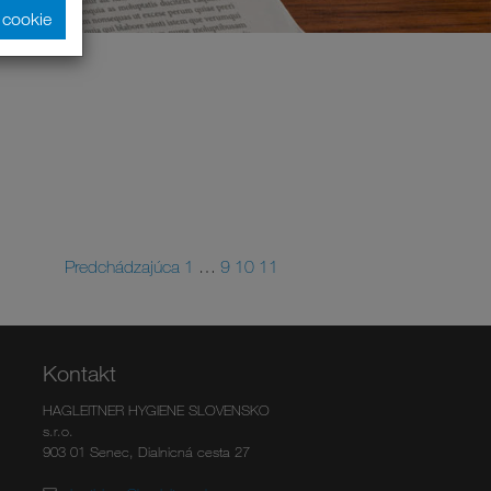
y cookie
Predchádzajúca
1
…
9
10
11
Kontakt
HAGLEITNER HYGIENE SLOVENSKO
s.r.o.
903 01 Senec, Dialnicná cesta 27