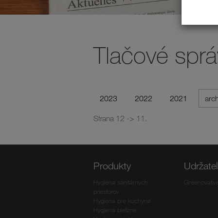
Tlačové sprá
2023
2022
2021
arc
Strana 12 -> 11.
Produkty
Udržate
Hygiena sanitárnych
Greenovativ
priestorov
Hygiena pre kuchyne
Hygiena bielizne