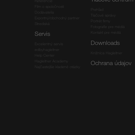
Referencie
Film o spoločnosti
Prehľad
Dodávatelia
Tlačové správy
Exportný/obchodný partner
Portrét firmy
Strediská
Fotografie pre médiá
Kontakt pre médiá
Servis
Downloads
Excelentný servis
edibyhagleitner
Knižnica Hagleitner
Help Center
Hagleitner Academy
Ochrana údajov
Najčastejšie kladené otázky