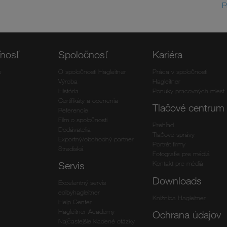
P
ľnosť
Spoločnosť
Kariéra
e
O spoločnosti Hagleitner
Práca v spoločnosti
Výroba
Hagleitner
História
Ponuky pracovných miest
Certifikáty a ocenenia
Tlačové centrum
Referencie
Film o spoločnosti
Prehľad
Dodávatelia
Tlačové správy
Exportný/obchodný partner
Portrét firmy
Strediská
Fotografie pre médiá
Kontakt pre médiá
Servis
Downloads
Excelentný servis
edibyhagleitner
Knižnica Hagleitner
Help Center
Hagleitner Academy
Ochrana údajov
Najčastejšie kladené otázky