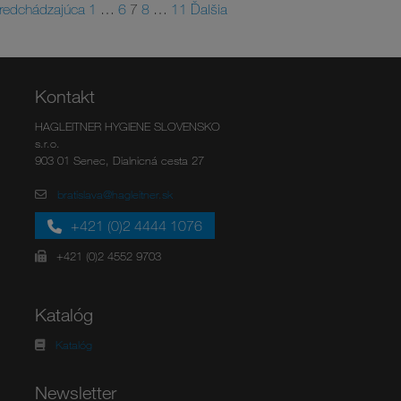
redchádzajúca
1
…
6
7
8
…
11
Ďalšia
Kontakt
HAGLEITNER HYGIENE SLOVENSKO
s.r.o.
903 01 Senec, Dialnicná cesta 27
bratislava@hagleitner.sk
+421 (0)2 4444 1076
+421 (0)2 4552 9703
Katalóg
Katalóg
Newsletter