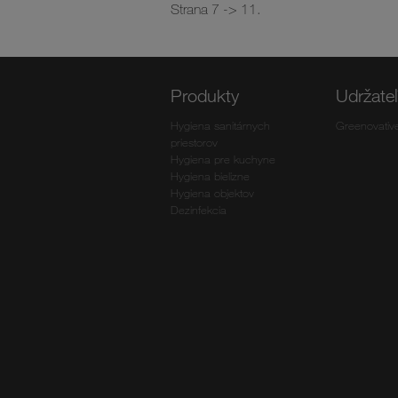
Strana 7 -> 11.
Produkty
Udržate
Hygiena sanitárnych
Greenovativ
priestorov
Hygiena pre kuchyne
Hygiena bielizne
Hygiena objektov
Dezinfekcia