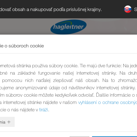
S
ledovať obsah a nakupovať podľa príslušnej krajiny.
ie o súboroch cookie
rnetová stránka používa súbory cookie. Tie majú dve funkcie: Na jed
bné na základné fungovanie našej internetovej stránky. Na druh
pomocou nich naďalej zlepšovať náš obsah. Na to zhromaž
ujeme anonymizované údaje od návštevníkov internetovej stránky.
ím súborov cookie môžete kedykoľvek odvolať. Ďalšie informácie o
a internetovej stránke nájdete v našom
vyhlásení o ochrane osobný
ácie o nás nájdete v
tiráži
.
nia