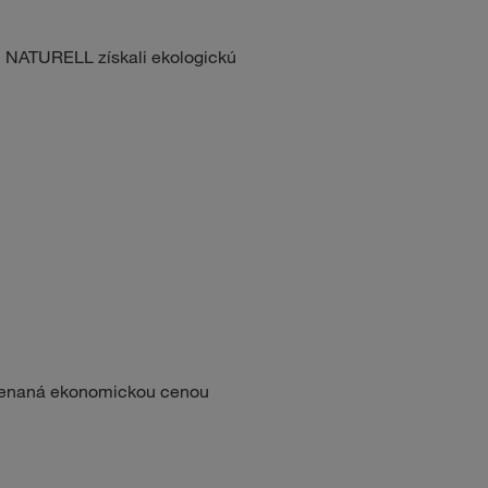
ll NATURELL získali ekologickú
menaná ekonomickou cenou