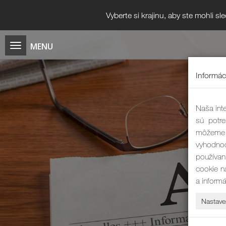
Vyberte si krajinu, aby ste mohli s
Informác
Naša inte
sú potre
môžeme 
vyhodnoc
používan
cookie n
a inform
Nastave