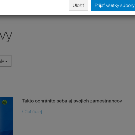
Uložiť
Prijať všetky súbor
vy
hív
Takto ochránite seba aj svojich zamestnancov
Čítať ďalej