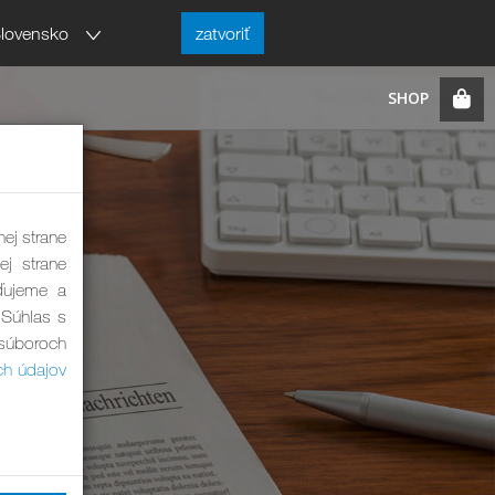
lovensko
zatvoriť
nej strane
ej strane
ďujeme a
 Súhlas s
 súboroch
ch údajov