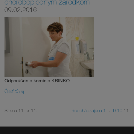
choroboplodným zárodkom
09.02.2016
Odporúčanie komisie KRINKO
Čítať ďalej
Strana 11 -> 11.
Predchádzajúca
1
…
9
10
11