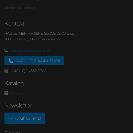
Nastavenia cookies
Kontakt
HAGLEITNER HYGIENE SLOVENSKO s.r.o.
903 01 Senec, Dialnicná cesta 27
bratislava@hagleitner.sk
+421 (0)2 4444 1076
+421 (0)2 4552 9703
Katalóg
Katalóg
Newsletter
Prihlásiť sa teraz