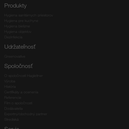
Produkty
Hygiena sanitárnych priestorov
Hygiena pre kuchyne
Hygiena bielizne
Hygiena objektov
Dezinfekcia
Udržateľnosť
Greenovative
Spoločnosť
O spoločnosti Hagleitner
Výroba
História
Certifikáty a ocenenia
Referencie
Film o spoločnosti
Dodávatelia
Exportný/obchodný partner
Strediská
Servis