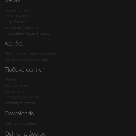
Excelentný servis
edibyhagleitner
Help Center
Hagleitner Academy
Najčastejšie kladené otázky
Kariéra
Práca v spoločnosti Hagleitner
Ponuky pracovných miest
Tlačové centrum
Prehľad
Tlačové správy
Portrét firmy
Fotografie pre médiá
Kontakt pre médiá
Downloads
Knižnica Hagleitner
Ochrana údajov