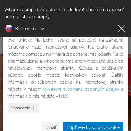
Vyberte si krajinu, aby ste mohli sledovať obsah a nakupovať
Informácie o súboroch cookie
podľa príslušnej krajiny.
Slovensko
Naša internetová stránka používa súbory cookie. Tie majú
dve funkcie: Na jednej strane sú potrebné na základné
fungovanie našej internetovej stránky. Na druhej strane
môžeme pomocou nich naďalej zlepšovať náš obsah. Na to
zhromažďujeme a vyhodnocujeme anonymizované údaje od
návštevníkov internetovej stránky. Súhlas s používaním
súborov cookie môžete kedykoľvek odvolať. Ďalšie
informácie o súboroch cookie na internetovej stránke
nájdete v našom
vyhlásení o ochrane osobných údajov
a
informácie o nás nájdete v
tiráži
.
Nastavenia
Uložiť
Prijať všetky súbory cookie