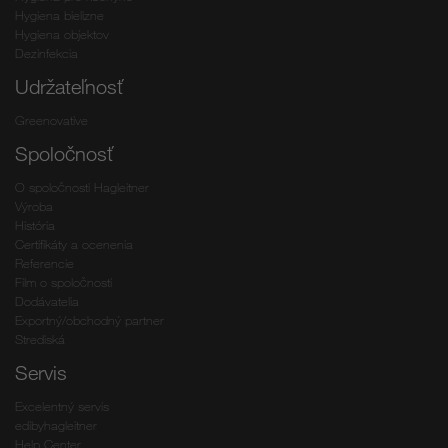
Hygiena bielizne
Hygiena objektov
Dezinfekcia
Udržateľnosť
Greenovative
Spoločnosť
O spoločnosti Hagleitner
Výroba
História
Certifikáty a ocenenia
Referencie
Film o spoločnosti
Dodávatelia
Exportný/obchodný partner
Strediská
Servis
Excelentný servis
edibyhagleitner
Help Center