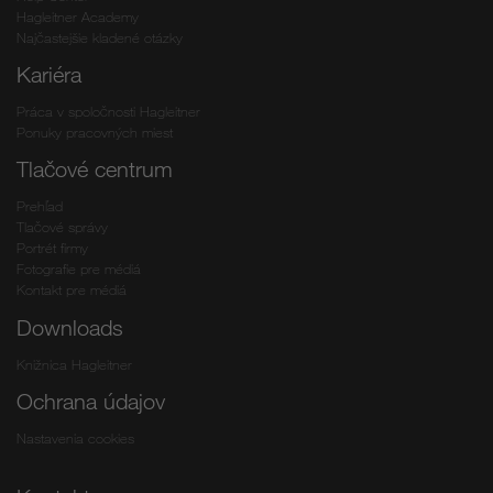
Hagleitner Academy
Najčastejšie kladené otázky
Kariéra
Práca v spoločnosti Hagleitner
Ponuky pracovných miest
Tlačové centrum
Prehľad
Tlačové správy
Portrét firmy
Fotografie pre médiá
Kontakt pre médiá
Downloads
Knižnica Hagleitner
Ochrana údajov
Nastavenia cookies