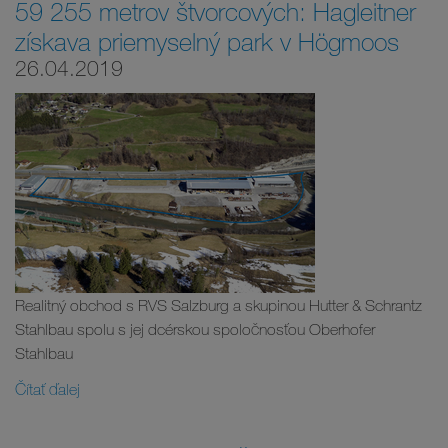
59 255 metrov štvorcových: Hagleitner
získava priemyselný park v Högmoos
26.04.2019
Realitný obchod s RVS Salzburg a skupinou Hutter & Schrantz
Stahlbau spolu s jej dcérskou spoločnosťou Oberhofer
Stahlbau
Čítať ďalej