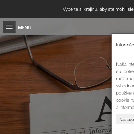
Vyberte si krajinu, aby ste mohli s
Informác
Naša inte
sú potre
môžeme 
vyhodnoc
používan
cookie n
a inform
Nastave