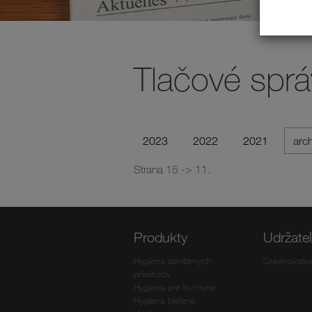
Tlačové sprá
2023
2022
2021
arc
Strana 15 -> 11.
Produkty
Udržate
Hygiena sanitárnych
Greenovativ
priestorov
Hygiena pre kuchyne
Hygiena bielizne