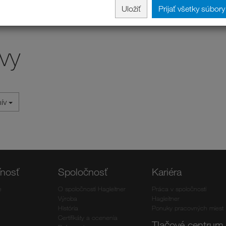
Uložiť
Prijať všetky súbor
vy
hív
ľnosť
Spoločnosť
Kariéra
e
O spoločnosti Hagleitner
Práca v spoločnosti
Výroba
Hagleitner
História
Ponuky pracovných miest
Certifikáty a ocenenia
Tlačové centrum