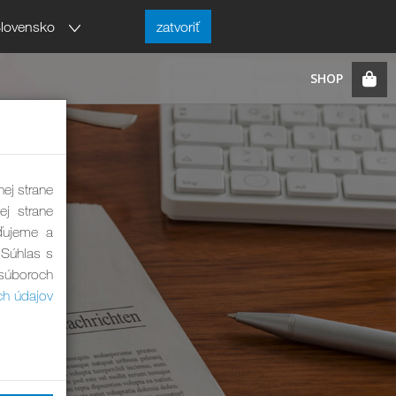
lovensko
zatvoriť
nej strane
ej strane
ďujeme a
 Súhlas s
 súboroch
ch údajov