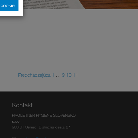
y cookie
Predchádzajúca
1
…
9
10
11
Kontakt
HAGLEITNER HYGIENE SLOVENSKO
s.r.o.
903 01 Senec, Dialnicná cesta 27