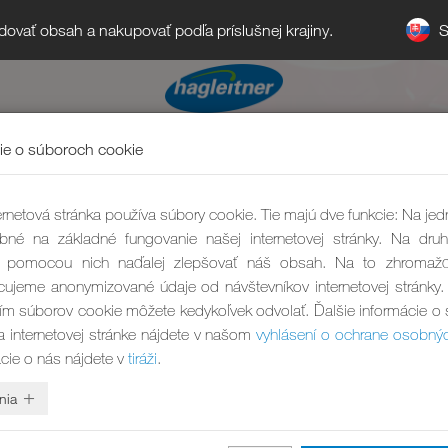
S
ledovať obsah a nakupovať podľa príslušnej krajiny.
ie o súboroch cookie
rnetová stránka používa súbory cookie. Tie majú dve funkcie: Na jed
bné na základné fungovanie našej internetovej stránky. Na druh
pomocou nich naďalej zlepšovať náš obsah. Na to zhromaž
ujeme anonymizované údaje od návštevníkov internetovej stránky.
ím súborov cookie môžete kedykoľvek odvolať. Ďalšie informácie o
a internetovej stránke nájdete v našom
vyhlásení o ochrane osobný
ácie o nás nájdete v
tiráži
.
nia