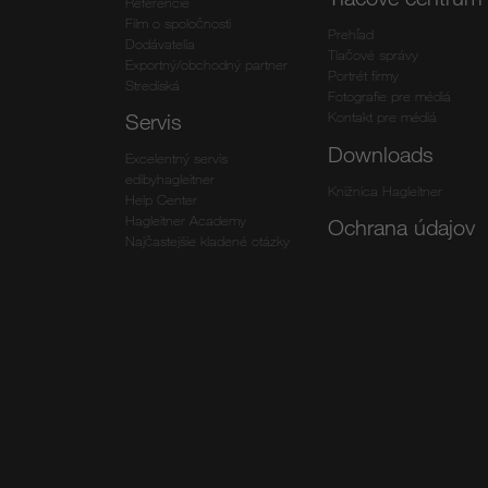
Referencie
Film o spoločnosti
Prehľad
Dodávatelia
Tlačové správy
Exportný/obchodný partner
Portrét firmy
Strediská
Fotografie pre médiá
Kontakt pre médiá
Servis
Downloads
Excelentný servis
edibyhagleitner
Knižnica Hagleitner
Help Center
Hagleitner Academy
Ochrana údajov
Najčastejšie kladené otázky