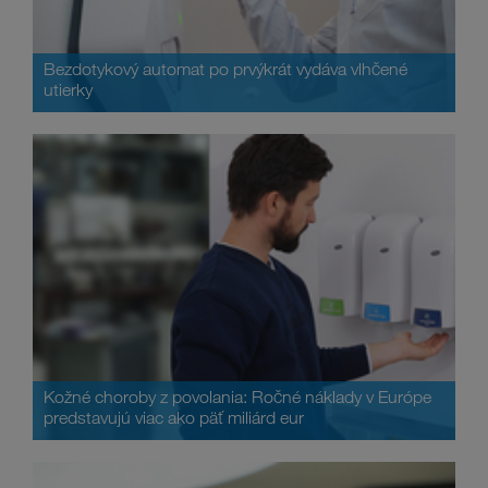
Bezdotykový automat po prvýkrát vydáva vlhčené
utierky
Kožné choroby z povolania: Ročné náklady v Európe
predstavujú viac ako päť miliárd eur