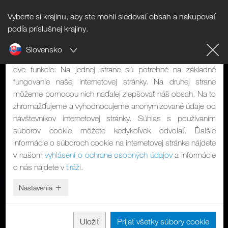
Vyberte si krajinu, aby ste mohli sledovať obsah a nakupovať
Informácie o súboroch cookie
podľa príslušnej krajiny.
Slovensko
Naša internetová stránka používa súbory cookie. Tie majú
dve funkcie: Na jednej strane sú potrebné na základné
fungovanie našej internetovej stránky. Na druhej strane
môžeme pomocou nich naďalej zlepšovať náš obsah. Na to
zhromažďujeme a vyhodnocujeme anonymizované údaje od
návštevníkov internetovej stránky. Súhlas s používaním
súborov cookie môžete kedykoľvek odvolať. Ďalšie
informácie o súboroch cookie na internetovej stránke nájdete
v našom
vyhlásení o ochrane osobných údajov
a informácie
o nás nájdete v
tiráži
.
Nastavenia
Uložiť
Prijať všetky súbory cookie