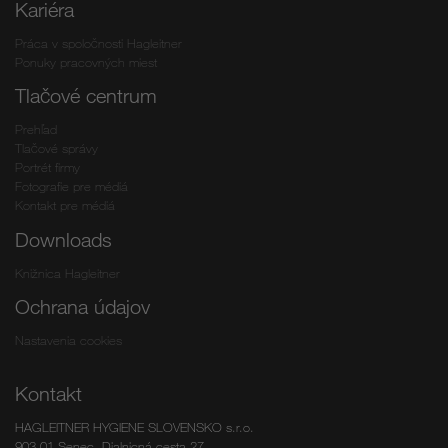
Kariéra
Práca v spoločnosti Hagleitner
Ponuky pracovných miest
Tlačové centrum
Prehľad
Tlačové správy
Portrét firmy
Fotografie pre médiá
Kontakt pre médiá
Downloads
Knižnica Hagleitner
Ochrana údajov
Nastavenia cookies
Kontakt
HAGLEITNER HYGIENE SLOVENSKO s.r.o.
903 01 Senec, Dialnicná cesta 27