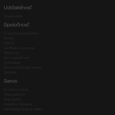
Udržateľnosť
Greenovative
Spoločnosť
O spoločnosti Hagleitner
Výroba
História
Certifikáty a ocenenia
Referencie
Film o spoločnosti
Dodávatelia
Exportný/obchodný partner
Strediská
Servis
Excelentný servis
edibyhagleitner
Help Center
Hagleitner Academy
Najčastejšie kladené otázky