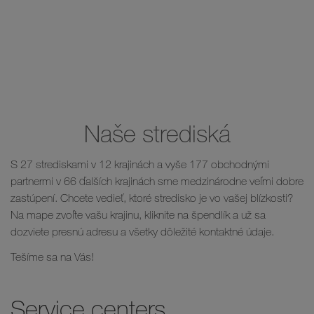
-
Naše strediská
S 27 strediskami v 12 krajinách a vyše 177 obchodnými
partnermi v 66 ďalších krajinách sme medzinárodne veľmi dobre
zastúpení. Chcete vedieť, ktoré stredisko je vo vašej blízkosti?
Na mape zvoľte vašu krajinu, kliknite na špendlík a už sa
dozviete presnú adresu a všetky dôležité kontaktné údaje.
Tešíme sa na Vás!
Service centers