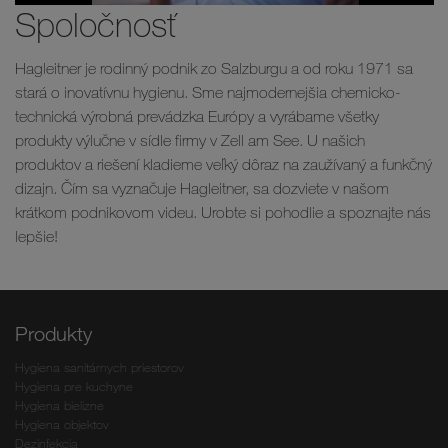
Spoločnosť
Hagleitner je rodinný podnik zo Salzburgu a od roku 1971 sa
stará o inovatívnu hygienu. Sme najmodernejšia chemicko-
technická výrobná prevádzka Európy a vyrábame všetky
produkty výlučne v sídle firmy v Zell am See. U našich
produktov a riešení kladieme veľký dôraz na zaužívaný a funkčný
dizajn. Čím sa vyznačuje Hagleitner, sa dozviete v našom
krátkom podnikovom videu. Urobte si pohodlie a spoznajte nás
lepšie!
Produkty
Hygiena sanitárnych priestorov
Hygiena pre kuchyne
Hygiena bielizne
Hygiena objektov
Dezinfekcia