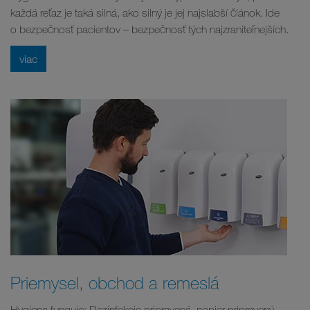
každá reťaz je taká silná, ako silný je jej najslabší článok. Ide
o bezpečnosť pacientov – bezpečnosť tých najzraniteľnejších.
viac
Priemysel, obchod a remeslá
Hygiena funguje: Dezinfekcia pripravená, papier pripravený,