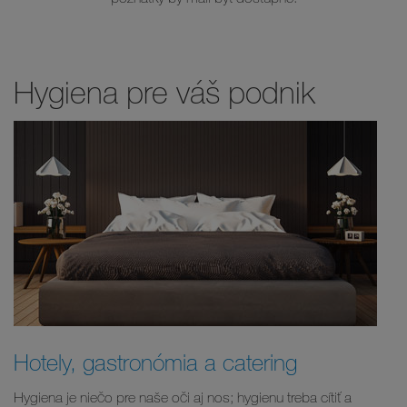
Hygiena pre váš podnik
Hotely, gastronómia a catering
Hygiena je niečo pre naše oči aj nos; hygienu treba cítiť a