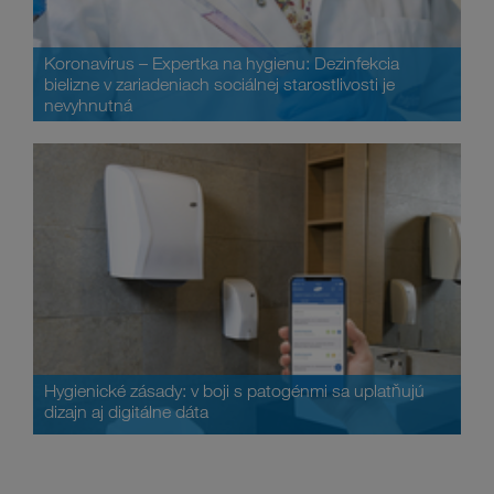
Koronavírus – Expertka na hygienu: Dezinfekcia
bielizne v zariadeniach sociálnej starostlivosti je
nevyhnutná
Hygienické zásady: v boji s patogénmi sa uplatňujú
dizajn aj digitálne dáta