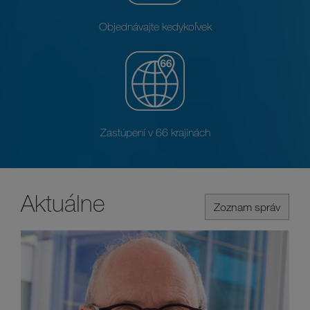
Objednávajte kedykoľvek
Zastúpení v 66 krajinách
Aktuálne
Zoznam správ