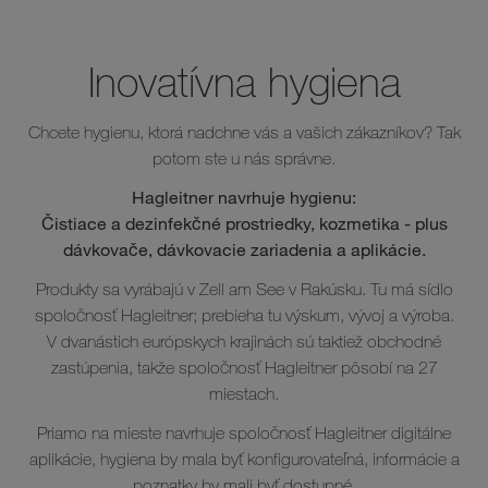
Inovatívna hygiena
Chcete hygienu, ktorá nadchne vás a vašich zákazníkov? Tak
potom ste u nás správne.
Hagleitner navrhuje hygienu:
Čistiace a dezinfekčné prostriedky, kozmetika - plus
dávkovače, dávkovacie zariadenia a aplikácie.
Produkty sa vyrábajú v Zell am See v Rakúsku. Tu má sídlo
spoločnosť Hagleitner; prebieha tu výskum, vývoj a výroba.
V dvanástich európskych krajinách sú taktiež obchodné
zastúpenia, takže spoločnosť Hagleitner pôsobí na 27
miestach.
Priamo na mieste navrhuje spoločnosť Hagleitner digitálne
aplikácie, hygiena by mala byť konfigurovateľná, informácie a
poznatky by mali byť dostupné.