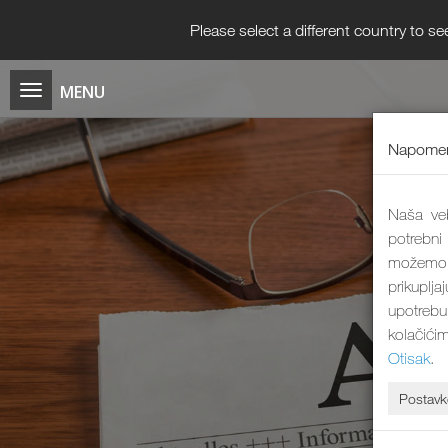
Please select a different country to se
Napomen
Naša veb
potrebni
možemo 
prikuplj
upotrebu
kolačići
Otisak
.
Postavk