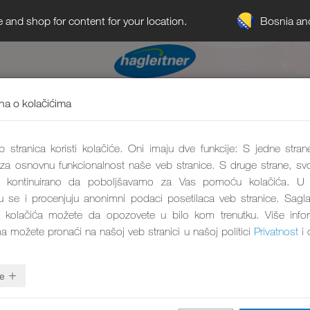
Bosnia an
e and shop for content for your location.
a o kolačićima
 stranica koristi kolačiće. Oni imaju dve funkcije: S jedne stran
 za osnovnu funkcionalnost naše veb stranice. S druge strane, svo
kontinuirano da poboljšavamo za Vas pomoću kolačića. U 
aju se i procenjuju anonimni podaci posetilaca veb stranice. Sagl
 kolačića možete da opozovete u bilo kom trenutku. Više info
ma možete pronaći na našoj veb stranici u našoj politici
Privatnost
i 
e