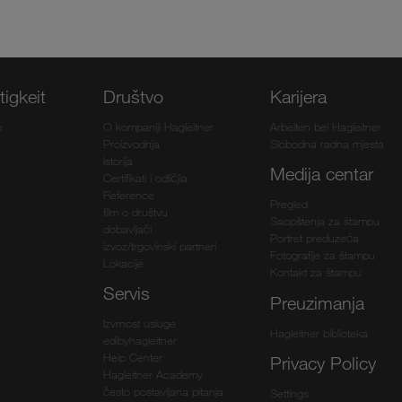
igkeit
Društvo
Karijera
e
O kompaniji Hagleitner
Arbeiten bei Hagleitner
Proizvodnja
Slobodna radna mjesta
Istorija
Medija centar
Certifikati i odličjia
Reference
Pregled
film o društvu
Saopštenja za štampu
dobavljači
Portret preduzeća
izvoz/trgovinski partneri
Fotografije za štampu
Lokacije
Kontakt za štampu
Servis
Preuzimanja
Izvrnost usluge
Hagleitner biblioteka
edibyhagleitner
Help Center
Privacy Policy
Hagleitner Academy
često postavljana pitanja
Settings