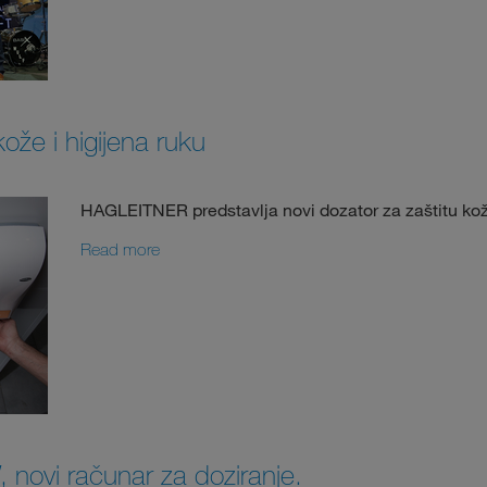
že i higijena ruku
HAGLEITNER predstavlja novi dozator za zaštitu kože
Read more
ovi računar za doziranje.