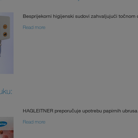
Besprijekorni higijenski sudovi zahvaljujući točnom 
Read more
ruku:
HAGLEITNER preporučuje upotrebu papirnih ubrusa
Read more