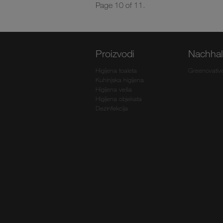
Page 10 of 11.
Proizvodi
Nachhalt
Higijena toaleta
Greenovativ
Kuhinjska higijena
Higijena veša
Higijena objekata
Dezinfekcija