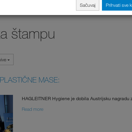
Sačuvaj
Prihvati sve 
za štampu
hive
 PLASTIČNE MASE:
HAGLEITNER Hygiene je dobila Austrijsku nagradu za
Read more