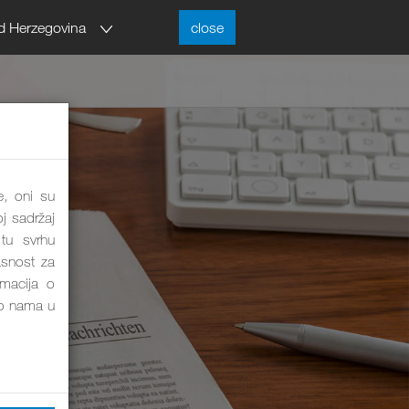
d Herzegovina
close
e, oni su
j sadržaj
tu svrhu
asnost za
rmacija o
o nama u