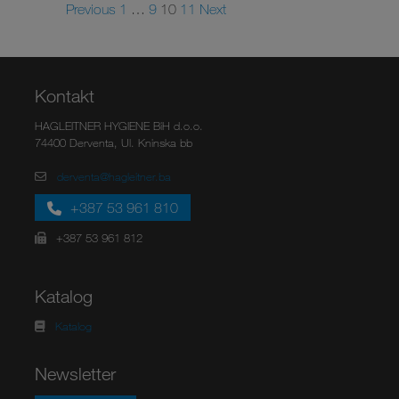
Previous
1
…
9
10
11
Next
Kontakt
HAGLEITNER HYGIENE BiH d.o.o.
74400 Derventa, Ul. Kninska bb
derventa@hagleitner.ba
+387 53 961 810
+387 53 961 812
Katalog
Katalog
Newsletter