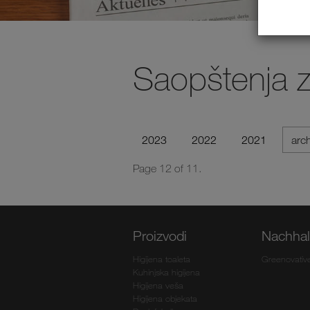
Saopštenja 
2023
2022
2021
arc
Page 12 of 11.
Proizvodi
Nachhalt
Higijena toaleta
Greenovativ
Kuhinjska higijena
Higijena veša
Higijena objekata