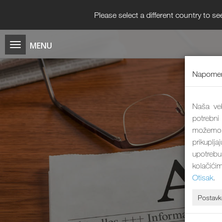
Please select a different country to se
Napomen
Naša veb
potrebni
možemo 
prikuplj
upotrebu
kolačići
Otisak
.
Postavk