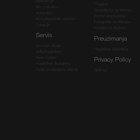
Reference
Pregled
film o društvu
Saopštenja za štampu
dobavljači
Portret preduzeća
izvoz/trgovinski partneri
Fotografije za štampu
Lokacije
Kontakt za štampu
Servis
Preuzimanja
Izvrnost usluge
Hagleitner biblioteka
edibyhagleitner
Help Center
Privacy Policy
Hagleitner Academy
često postavljana pitanja
Settings