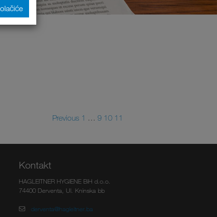
kolačiće
Previous
1
…
9
10
11
Kontakt
HAGLEITNER HYGIENE BiH d.o.o.
74400 Derventa, Ul. Kninska bb
derventa@hagleitner.ba