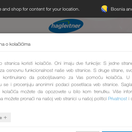
Bosnia an
e and shop for content for your location.
a o kolačićima
 stranica koristi kolačiće. Oni imaju dve funkcije: S jedne stran
 za osnovnu funkcionalnost naše veb stranice. S druge strane, svo
kontinuirano da poboljšavamo za Vas pomoću kolačića. U 
aju se i procenjuju anonimni podaci posetilaca veb stranice. Sagl
 kolačića možete da opozovete u bilo kom trenutku. Više info
ma možete pronaći na našoj veb stranici u našoj politici
Privatnost
i 
e