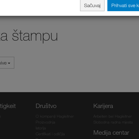
Sačuvaj
Prihvati sve 
za štampu
hive
igkeit
Društvo
Karijera
e
O kompaniji Hagleitner
Arbeiten bei Hagleitner
Proizvodnja
Slobodna radna mjesta
Istorija
Medija centar
Certifikati i odličjia