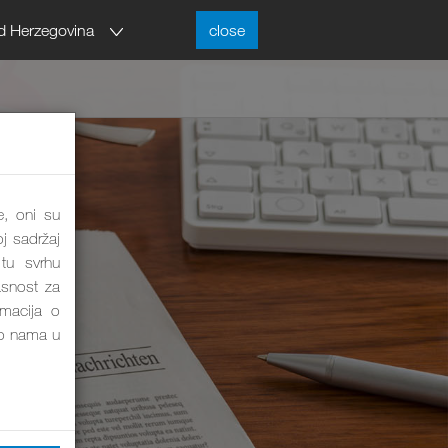
d Herzegovina
close
e, oni su
j sadržaj
tu svrhu
asnost za
rmacija o
o nama u