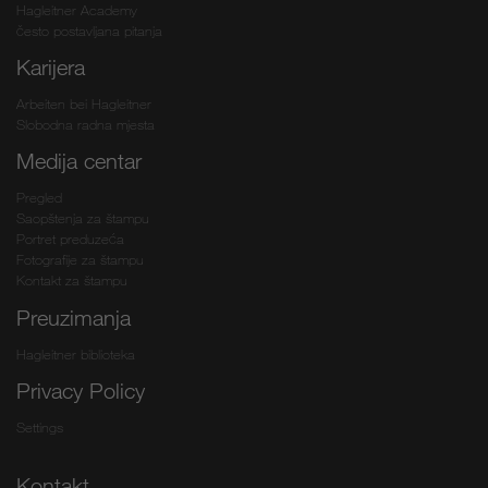
Hagleitner Academy
često postavljana pitanja
Karijera
Arbeiten bei Hagleitner
Slobodna radna mjesta
Medija centar
Pregled
Saopštenja za štampu
Portret preduzeća
Fotografije za štampu
Kontakt za štampu
Preuzimanja
Hagleitner biblioteka
Privacy Policy
Settings
Kontakt