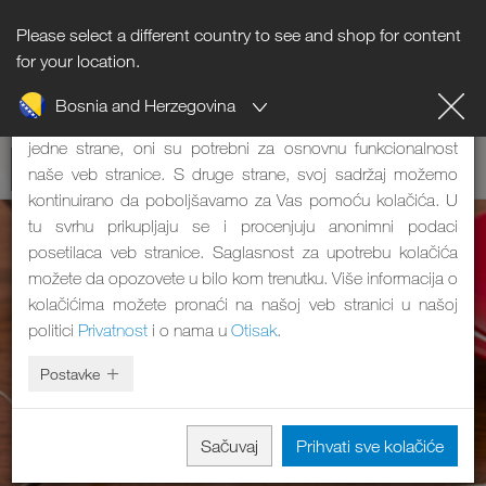
Please select a different country to see and shop for content
Napomena o kolačićima
for your location.
Bosnia and Herzegovina
Naša veb stranica koristi kolačiće. Oni imaju dve funkcije: S
jedne strane, oni su potrebni za osnovnu funkcionalnost
naše veb stranice. S druge strane, svoj sadržaj možemo
kontinuirano da poboljšavamo za Vas pomoću kolačića. U
tu svrhu prikupljaju se i procenjuju anonimni podaci
posetilaca veb stranice. Saglasnost za upotrebu kolačića
možete da opozovete u bilo kom trenutku. Više informacija o
kolačićima možete pronaći na našoj veb stranici u našoj
politici
Privatnost
i o nama u
Otisak
.
Postavke
Sačuvaj
Prihvati sve kolačiće