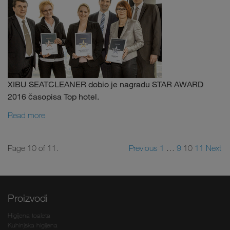
XIBU SEATCLEANER dobio je nagradu STAR AWARD
2016 časopisa Top hotel.
Read more
Page 10 of 11.
Previous
1
…
9
10
11
Next
Proizvodi
Higijena toaleta
Kuhinjska higijena