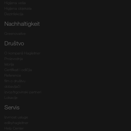
Higijena veša
Higijena objekata
Dezinfekcija
Nachhaltigkeit
Greenovative
Društvo
O kompaniji Hagleitner
Proizvodnja
Istorija
Certifikati i odličjia
Reference
film o društvu
dobavljači
izvoz/trgovinski partneri
Lokacije
Servis
Izvrnost usluge
edibyhagleitner
Help Center