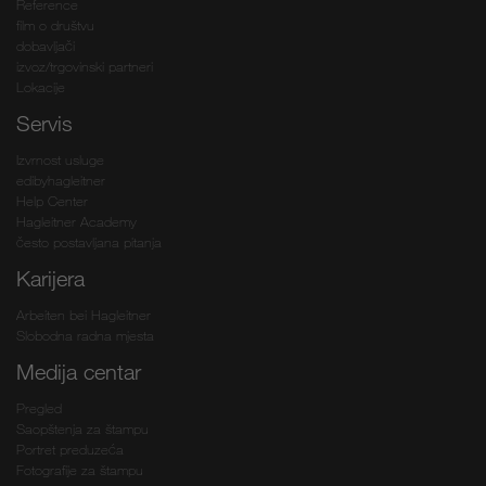
Reference
film o društvu
dobavljači
izvoz/trgovinski partneri
Lokacije
Servis
Izvrnost usluge
edibyhagleitner
Help Center
Hagleitner Academy
često postavljana pitanja
Karijera
Arbeiten bei Hagleitner
Slobodna radna mjesta
Medija centar
Pregled
Saopštenja za štampu
Portret preduzeća
Fotografije za štampu