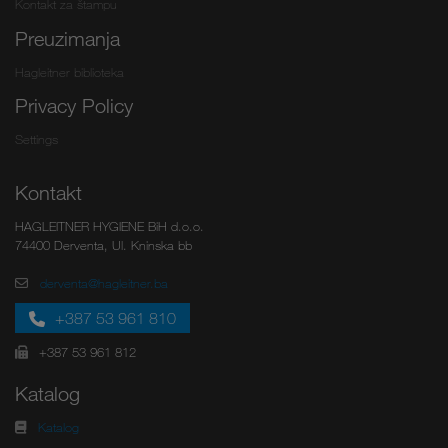
Kontakt za štampu
Preuzimanja
Hagleitner biblioteka
Privacy Policy
Settings
Kontakt
HAGLEITNER HYGIENE BiH d.o.o.
74400 Derventa, Ul. Kninska bb
derventa@hagleitner.ba
+387 53 961 810
+387 53 961 812
Katalog
Katalog