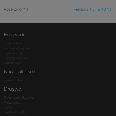
Page 24 of 11.
Previous
1
…
9
10
11
Proizvodi
Higijena toaleta
Kuhinjska higijena
Higijena veša
Higijena objekata
Dezinfekcija
Nachhaltigkeit
Greenovative
Društvo
O kompaniji Hagleitner
Proizvodnja
Istorija
Certifikati i odličjia