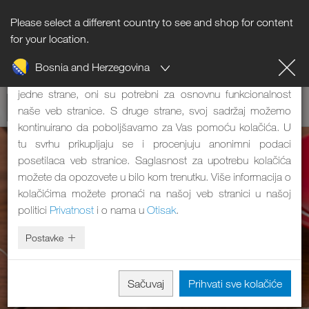
Please select a different country to see and shop for content
Napomena o kolačićima
for your location.
Bosnia and Herzegovina
Naša veb stranica koristi kolačiće. Oni imaju dve funkcije: S
jedne strane, oni su potrebni za osnovnu funkcionalnost
naše veb stranice. S druge strane, svoj sadržaj možemo
kontinuirano da poboljšavamo za Vas pomoću kolačića. U
tu svrhu prikupljaju se i procenjuju anonimni podaci
posetilaca veb stranice. Saglasnost za upotrebu kolačića
možete da opozovete u bilo kom trenutku. Više informacija o
kolačićima možete pronaći na našoj veb stranici u našoj
politici
Privatnost
i o nama u
Otisak
.
Postavke
Sačuvaj
Prihvati sve kolačiće