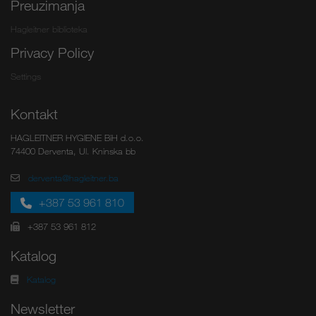
Preuzimanja
Hagleitner biblioteka
Privacy Policy
Settings
Kontakt
HAGLEITNER HYGIENE BiH d.o.o.
74400 Derventa, Ul. Kninska bb
derventa@hagleitner.ba
+387 53 961 810
+387 53 961 812
Katalog
Katalog
Newsletter