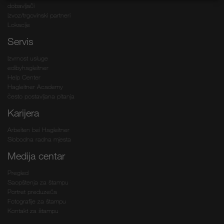
dobavljači
izvoz/trgovinski partneri
Lokacije
Servis
Izvrnost usluge
edibyhagleitner
Help Center
Hagleitner Academy
često postavljana pitanja
Karijera
Arbeiten bei Hagleitner
Slobodna radna mjesta
Medija centar
Pregled
Saopštenja za štampu
Portret preduzeća
Fotografije za štampu
Kontakt za štampu