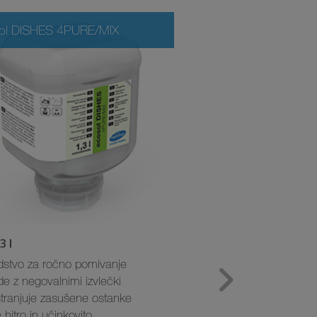
ol DISHES 4PURE/MIX
ecosol DES 4MIX
3 l
2 × 1,3 l
dstvo za ročno pomivanje
· Razkuževalno sredstv
e z negovalnimi izvlečki
amonijevih spojin (QAV)
tranjuje zasušene ostanke
· Posebej primerno za 
 hitro in učinkovito
živili