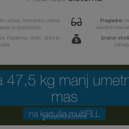
Pregledno
tni učinek; koncentrat ostane
Vre
janje je preprečeno.
servisne interva
Izračun stro
s. Plastenka. Vedro. Izbira je
vaša.
odmerj
a 47,5 kg manj umetn
mas
na kartušo multiFILL