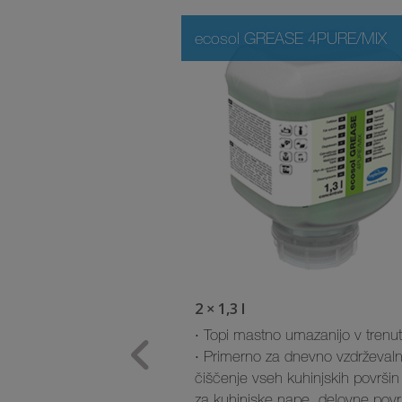
ecosol GREASE 4PURE/MIX
2 × 1,3 l
· Topi mastno umazanijo v trenu
· Primerno za dnevno vzdrževal
čiščenje vseh kuhinjskih površin 
za kuhinjske nape, delovne povr