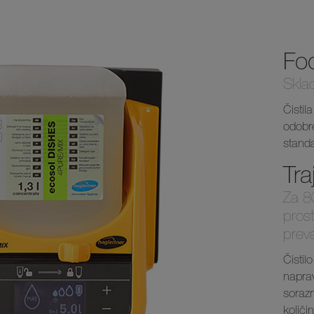
Fo
Skla
Čistil
odobr
stand
Tra
Za 8
prost
prev
Čistil
naprav
soraz
količ