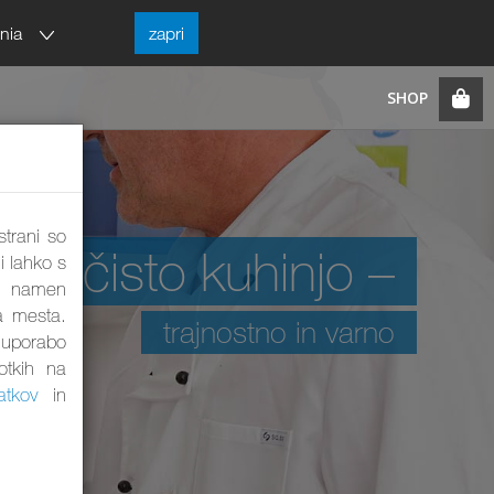
enia
zapri
strani so
sko čisto kuhinjo –
i lahko s
ta namen
a mesta.
trajnostno in varno
a uporabo
otkih na
atkov
in