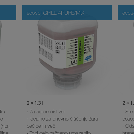
ecosol GRILL 4PURE/MIX
ecos
2 × 1,3 l
2 × 1,
tku
· Za sijoče čist žar
· Sre
no
· Idealno za dnevno čiščenje žara,
posod
(npr.
pečice in več
· Ods
šine,
· Topi celo zažgano umazanijo
hrane