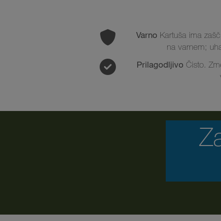
Varno
Kartuša ima zašči
na varnem; uha
Prilagodljivo
Čisto. Zme
Z