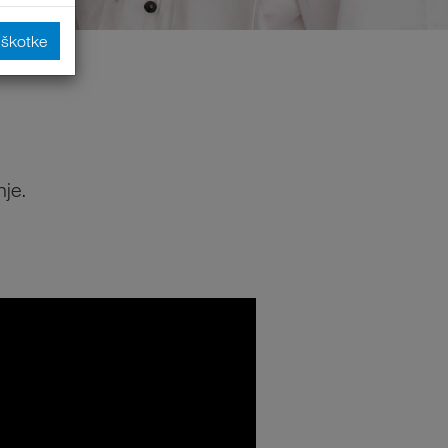
iškotke
nje.