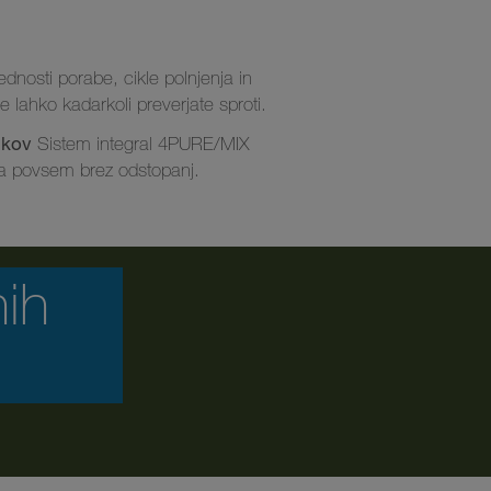
dnosti porabe, cikle polnjenja in
le lahko kadarkoli preverjate sproti.
škov
Sistem integral 4PURE/MIX
a povsem brez odstopanj.
ih