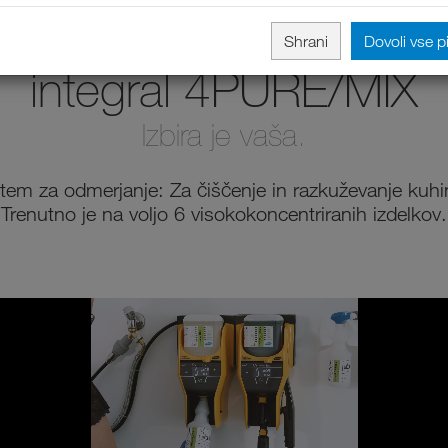
Shrani
Dovoli vse p
integral 4PURE/MIX
Izbira je vaša.
tem za odmerjanje: Za čiščenje in razkuževanje kuhi
Trenutno je na voljo 6 visokokoncentriranih izdelkov.