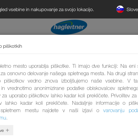
Slov
gled vsebine in nakupovanje za svojo lokacijo.
o piškotkih
etno mesto uporablja piškotke. Ti imajo dve funkciji: Na eni 
Za higien
 za osnovno delovanje našega spletnega mesta. Na drugi stran
 piškotkov vedno znova izboljšujemo naše vsebine. V 
 in vrednotimo anonimizirane podatke obiskovalcev spletneg
ev za uporabo piškotkov lahko kadar koli prekličete. Privolitev z
ov lahko kadar koli prekličete. Nadaljnje informacije o pišk
spletnem mestu najdete v naši izjavi o
varovanju pod
umu
.
ve