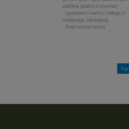
zaščitne plošče in inventar)
· Uporabno v načinu čistega in
mešanega odmerjanja
· Svež vonj po limoni
Trgo