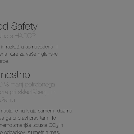
od Safety
dno s HACCP
a in razkužila so navedena in
ena. Gre za vaše higienske
arde.
jnostno
0 % manj potrebnega
ora pri skladiščenju in
ažanju
o nastane na kraju samem, dozirna
a ga pripravi prav tam. To
merno zmanjša izpuste CO₂ in
ino odpadkov iz umetnih mas.