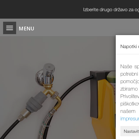
Izberite drugo državo za o
Napotki 
Naše spl
potrebni
pomočjo
zbiramo
Privolit
piškotk
našem 
impres
Nastavit