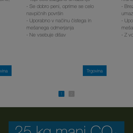
· Se dobro peni, oprime se celo
· Bre
navpičnih površin
umaza
· Uporabno v načinu čistega in
· Upo
mešanega odmerjanja
meša
· Ne vsebuje dišav
· Z v
vina
Trgovina
25 kg manj CO₂