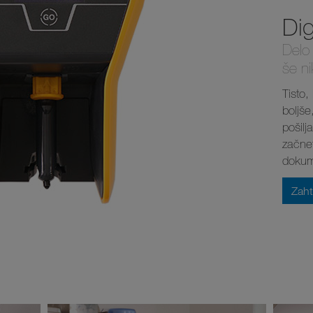
Dig
Delo 
še ni
Tisto,
boljše
pošilj
začnet
dokume
Zaht