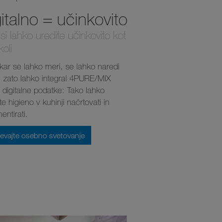
italno = učinkovito
si lahko uredite učinkovito kot
koli
 kar se lahko meri, se lahko naredi
, zato lahko integral 4PURE/MIX
a digitalne podatke: Tako lahko
e higieno v kuhinji načrtovati in
ntirati.
evajte osebno svetovanje