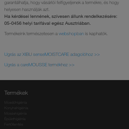
garantálhatja, hogy vásárlói felfigyeljenek a termékre, és hogy
helyesen használják azt.
Ha kérdései lennének, szívesen állunk rendelkezésére:
05-0456 helyi tarifával egész Ausztriában.
Termékeink természetesen a
webshopban
is kaphatók.
Ugrás az XIBU senseMOISTCARE adagolóhoz >>
Ugrás a careMOUSSE termékhez >>
Termékek
Mosdóhigiénia
Konyhahigiénia
Mosáshigiénia
Épülethigiénia
Fertőtlenítés