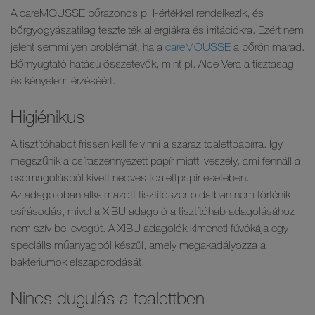
A careMOUSSE bőrazonos pH-értékkel rendelkezik, és
bőrgyógyászatilag tesztelték allergiákra és irritációkra. Ezért nem
jelent semmilyen problémát, ha a
careMOUSSE
a bőrön marad.
Bőrnyugtató hatású összetevők, mint pl. Aloe Vera a tisztaság
és kényelem érzéséért.
Higiénikus
A tisztítóhabot frissen kell felvinni a száraz toalettpapírra. Így
megszűnik a csíraszennyezett papír miatti veszély, ami fennáll a
csomagolásból kivett nedves toalettpapír esetében.
Az adagolóban alkalmazott tisztítószer-oldatban nem történik
csírásodás, mivel a XIBU adagoló a tisztítóhab adagolásához
nem szív be levegőt. A XIBU adagolók kimeneti fúvókája egy
speciális műanyagból készül, amely megakadályozza a
baktériumok elszaporodását.
Nincs dugulás a toalettben