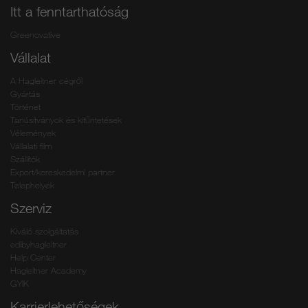
Itt a fenntarthatóság
Greenovative
Vállalat
A Hagleitner cégről
Gyártás
Történet
Tanúsítványok és kitűntetések
Vélemények
Vállalati film
Szállítók
Export/kereskedelmi partner
Telephelyek
Szerviz
Kiváló szolgáltatás
edibyhagleitner
Help Center
Hagleitner Academy
GYIK
Karrierlehetőségek