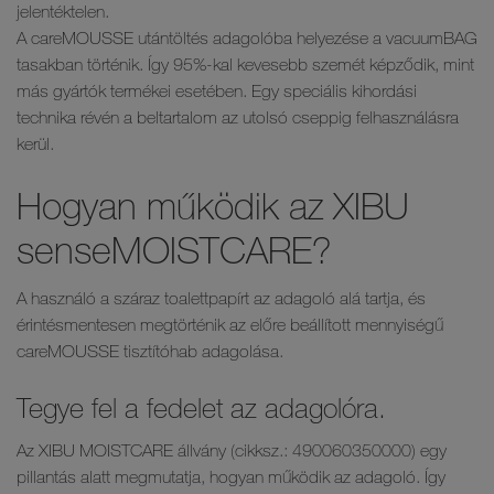
jelentéktelen.
A careMOUSSE utántöltés adagolóba helyezése a vacuumBAG
tasakban történik. Így 95%-kal kevesebb szemét képződik, mint
más gyártók termékei esetében. Egy speciális kihordási
technika révén a beltartalom az utolsó cseppig felhasználásra
kerül.
Hogyan működik az XIBU
senseMOISTCARE?
A használó a száraz toalettpapírt az adagoló alá tartja, és
érintésmentesen megtörténik az előre beállított mennyiségű
careMOUSSE tisztítóhab adagolása.
Tegye fel a fedelet az adagolóra.
Az XIBU MOISTCARE állvány (cikksz.: 490060350000) egy
pillantás alatt megmutatja, hogyan működik az adagoló. Így