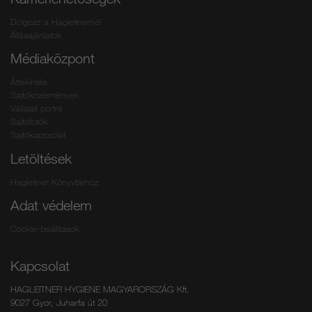
Dolgozz a Hagleitnernél
Állásajánlatok
Médiaközpont
Áttekintés
Sajtóközlemények
Vállalati portré
Sajtófotók
Sajtókapcsolat
Letöltések
Hagleitner Könyvtárhoz
Adat védelem
Cookie-beállítások
Kapcsolat
HAGLEITNER HYGIENE MAGYARORSZÁG Kft.
9027 Gyor, Juharfa út 20