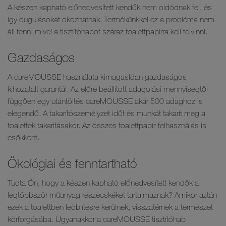
A készen kapható előnedvesített kendők nem oldódnak fel, és
így dugulásokat okozhatnak. Termékünkkel ez a probléma nem
áll fenn, mivel a tisztítóhabot száraz toalettpapírra kell felvinni.
Gazdaságos
A careMOUSSE használata kimagaslóan gazdaságos
kihozatalt garantál. Az előre beállított adagolási mennyiségtől
függően egy utántöltés careMOUSSE akár 500 adaghoz is
elegendő. A takarítószemélyzet időt és munkát takarít meg a
toalettek takarításakor. Az összes toalettpapír-felhasználás is
csökkent.
Ökológiai és fenntartható
Tudta Ön, hogy a készen kapható előnedvesített kendők a
legtöbbször műanyag részecskéket tartalmaznak? Amikor aztán
ezek a toalettben leöblítésre kerülnek, visszatérnek a természet
körforgásába. Ugyanakkor a careMOUSSE tisztítóhab