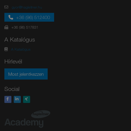
gyor@hagleitner.hu
+36 (96) 512400
+36 (96) 517831
A Katalógus
A Katalógus
Hírlevél
Most jelentkezzen
Social