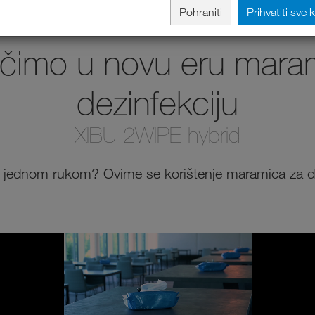
Pohraniti
Prihvatiti sve 
čimo u novu eru mara
dezinfekciju
XIBU 2WIPE hybrid
 jednom rukom? Ovime se korištenje maramica za dez