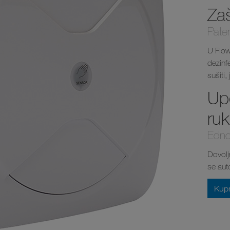
Zaš
Paten
U Flow
dezinfe
sušiti,
Up
ru
Ednos
Dovolj
se auto
Kupn