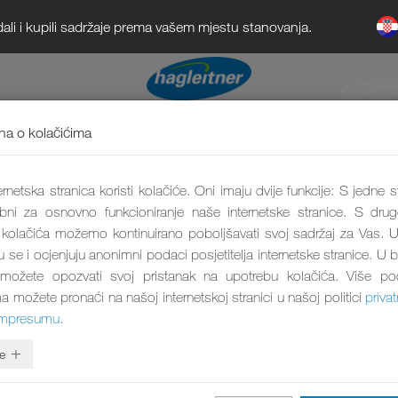
dali i kupili sadržaje prema vašem mjestu stanovanja.
a o kolačićima
rnetska stranica koristi kolačiće. Oni imaju dvije funkcije: S jedne s
bni za osnovno funkcioniranje naše internetske stranice. S drug
olačića možemo kontinuirano poboljšavati svoj sadržaj za Vas. U
ju se i ocjenjuju anonimni podaci posjetitelja internetske stranice. U 
e krpe
 možete opozvati svoj pristanak na upotrebu kolačića. Više p
a možete pronaći na našoj internetskoj stranici u našoj politici
privat
impresumu
.
e