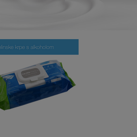
elinske krpe s alkoholom