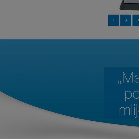
1
2
„Ma
po
mli