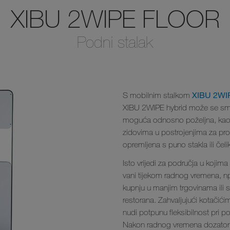
XIBU 2WIPE FLOOR
Podni stalak
XIBU 2WI
S mobilnim stalkom
XIBU 2WIPE hybrid može se smje
moguća odnosno poželjna, kao 
zidovima u postrojenjima za proi
opremljena s puno stakla ili čelik
Isto vrijedi za područja u kojima
vani tijekom radnog vremena, npr
kupnju u manjim trgovinama ili 
restorana. Zahvaljujući kotačićim
nudi potpunu fleksibilnost pri p
Nakon radnog vremena dozator 