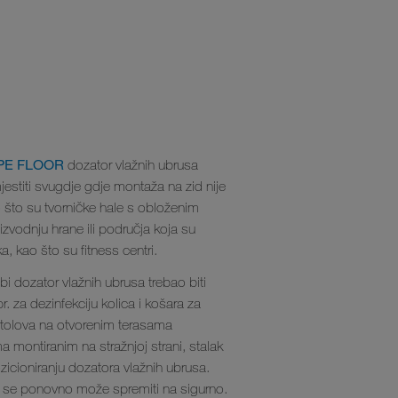
PE FLOOR
dozator vlažnih ubrusa
stiti svugdje gdje montaža na zid nije
što su tvorničke hale s obloženim
zvodnju hrane ili područja koja su
a, kao što su fitness centri.
 bi dozator vlažnih ubrusa trebao biti
. za dezinfekciju kolica i košara za
stolova na otvorenim terasama
a montiranim na stražnjoj strani, stalak
ozicioniranju dozatora vlažnih ubrusa.
se ponovno može spremiti na sigurno.