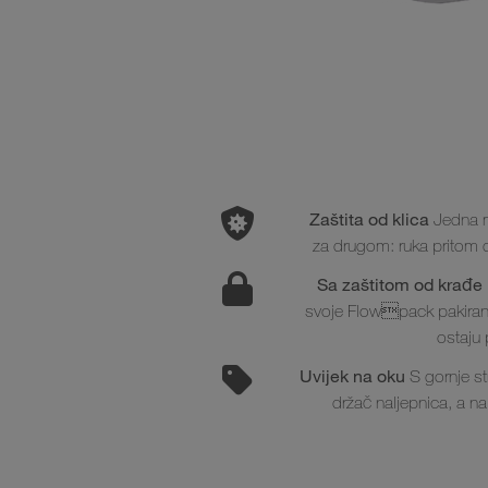
Zaštita od klica
Jedna ma
za drugom: ruka pritom 
Sa zaštitom od krađe 
svoje Flowpack pakiranje
ostaju 
Uvijek na oku
S gornje st
držač naljepnica, a na