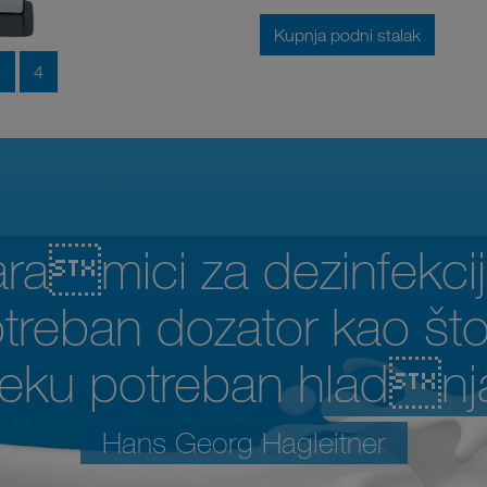
Kupnja podni stalak
3
4
ramici za dezinfekcij
treban dozator kao što
jeku potreban hladnj
Hans Georg Hagleitner