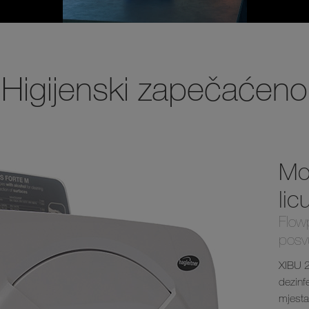
Higijenski zapečaćeno
Mo
lic
Flowp
posv
XIBU 2
dezinfe
mjesta