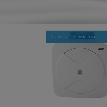
Dozator vlažnih maramica