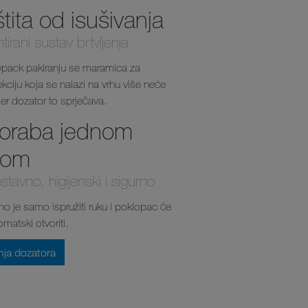
tita od isušivanja
tirani sustav brtvljenja
pack pakiranju se maramica za
kciju koja se nalazi na vrhu više neće
 jer dozator to sprječava.
oraba jednom
kom
tavno, higijenski i sigurno
no je samo ispružiti ruku i poklopac će
matski otvoriti.
ja dozatora