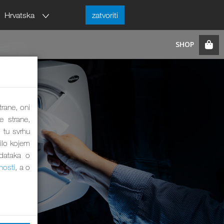
Hrvatska
zatvoriti
trane, oni
e strane,
 tu svrhu
bilo kojem
odataka o
nosti
, a o