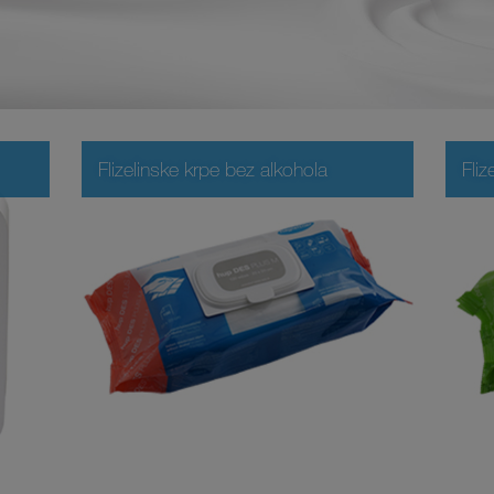
Flizelinske krpe bez alkohola
Fliz