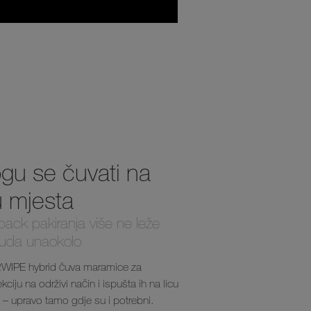
gu se čuvati na
u mjesta
ack pakiranja više ne leže
uda unaokolo
WIPE hybrid čuva maramice za
kciju na održivi način i ispušta ih na licu
 – upravo tamo gdje su i potrebni.