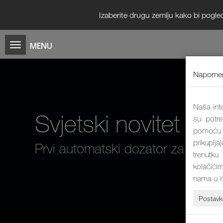
Izaberite drugu zemlju kako bi pogle
Napomen
Naša inte
Svjetski novitet
su potre
pomoću k
prikuplja
Prvi automatski dozator za vlažn
trenutku
kolačićim
nama u
Postavk