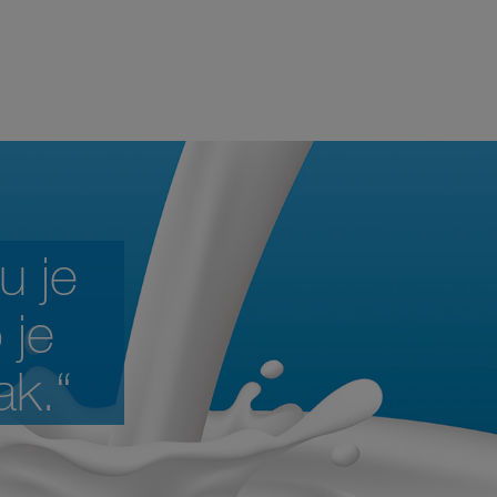
u je
 je
ak.“