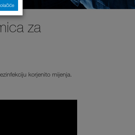
kolačiće
mica za
infekciju korjenito mijenja.