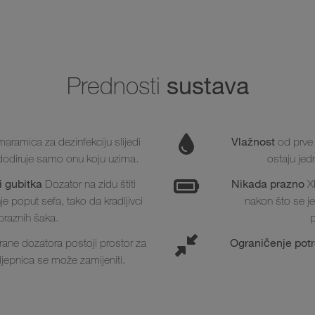
sustava
Prednosti
Vlažnost
ramica za dezinfekciju slijedi
od prve 
dodiruje samo onu koju uzima.
ostaju jed
i gubitka
Nikada prazno
Dozator na zidu štiti
XI
 poput sefa, tako da kradljivci
nakon što se j
praznih šaka.
p
Ograničenje pot
rane dozatora postoji prostor za
ljepnica se može zamijeniti.