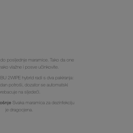
do posljednje maramice. Tako da one
nako vlažne i posve učinkovite.
BU 2WIPE hybrid radi s dva pakiranja:
edan potroši, dozator se automatski
rebacuje na sljedeći.
rošnje
Svaka maramica za dezinfekciju
je dragocjena.