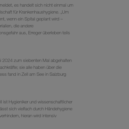
emeldet, es handelt sich nicht einmal um
llschaft für Krankenhaushygiene. „Um
t, wenn ein Spital geplant wird –
ialien, die andere
sgefahr aus, Erreger überleben teils
ni 2024 zum siebenten Mal abgehalten
hkräfte; sie alle haben über die
ess fand in Zell am See in Salzburg
l ist Hygieniker und wissenschaftlicher
lässt sich vielfach durch Händehygiene
erhindern, hieran wird intensiv