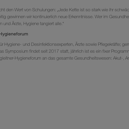
cht den Wert von Schulungen: „Jede Kette ist so stark wie ihr schwäc
eitig gewinnen wir kontinuierlich neue Erkenntnisse. Wer im Gesundhe
 und Ärzte, Hygiene tangiert alle.“
r-Hygieneforum
 für Hygiene- und Desinfektionsexperten, Ärzte sowie Pflegekräfte; g
ymposium findet seit 2017 statt, jährlich ist es ein fixer Programm
Hagleitner-Hygieneforum an das gesamte Gesundheitswesen: Akut-, Ar