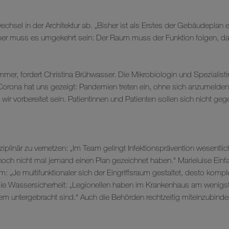
chsel in der Architektur ab. „Bisher ist als Erstes der Gebäudeplan
h aber muss es umgekehrt sein: Der Raum muss der Funktion folgen, das 
er, fordert Christina Brühwasser. Die Mikrobiologin und Spezialistin
ona hat uns gezeigt: Pandemien treten ein, ohne sich anzumelden. 
ir vorbereitet sein. Patientinnen und Patienten sollen sich nicht ge
sziplinär zu vernetzen: „Im Team gelingt Infektionsprävention wesentl
 noch nicht mal jemand einen Plan gezeichnet haben.“ Marieluise Einf
aum: „Je multifunktionaler sich der Eingriffsraum gestaltet, desto kom
 die Wassersicherheit: „Legionellen haben im Krankenhaus am wenig
ntergebracht sind.“ Auch die Behörden rechtzeitig miteinzubinden