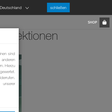
Deutschland
schließen
infektionen
inen sind
m anderen
rn. Hierzu
ewertet.
derrufen.
 unserer