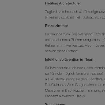
Healing Architecture
Zugleich zeichne sich ein Paradigmenwe
hinterher“, schildert Hell. „Tatsächlic
Einzelzimmer
Es brauche zum Beispiel mehr Einzelzimm
entsprechendes Risikomanagement: „Cor
Keime nimmt weltweit zu. Also müssen w
senken diese Gefahr.“
Infektionsprävention im Team
Brühwasser rät auch dazu, sich interdi
so früh wie möglich formieren, da darf
als Musterfall nennt sie den Eingriffsr
Der Gutachter Arno Sorger erinnert an
Menschen mit schwachem Immunsystem u
Facharzt Alexander Blacky.
Schulungen