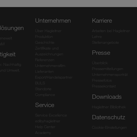
Unternehmen
Karriere
lösungen
Über Hagleitner
Arbeiten bei Hagleitner
Produktion
Lehre
ienewelt
Geschichte
Stellenangebote
HsM
Zertifikate und
Presse
igkeit
Auszeichnungen
Referenzen
Überblick
: Nachhaltig
Unternehmensfilm
Pressemitteilungen
und Umwelt.
Lieferanten
Unternehmensporträt
Export/Handelspartner
Pressefotos
BULS
Pressekontakt
Standorte
Compliance
Downloads
Service
Hagleitner Bibliothek
Service Excellence
Datenschutz
edibyhagleitner
Help Center
Cookie-Einstellungen
Academy