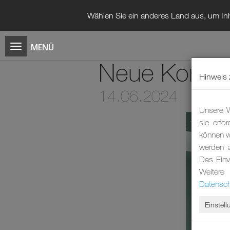
Wählen Sie ein anderes Land aus, um Inh
Neue Konzep
Hinweis 
14.06.2024
Unsere W
sie erfo
können wi
werden 
Das Einv
Weitere
Datensch
Einstel