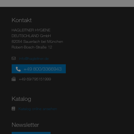
Kontakt
HAGLEITNER HYGIENE
DEUTSCHLAND GmbH
82054 Sauerlach bei München
Robert-Bosch-Straße 12
info@hagleitner.de
+49 800/3366943
+49 69/795151999
Katalog
Katalog online ansehen
Newsletter