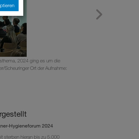
ptieren
itsthema, 2024 ging es um die
Die Gesundheitseinricht
ner/Scheuringer Ort der Aufnahme:
Fotograf: Mathias S
gestellt
eitner-Hygieneforum 2024
it sterben hieran bis zu 5.000