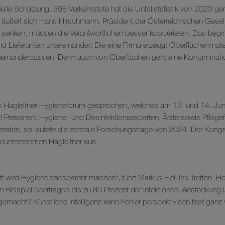
ielle Schätzung. 396 Verkehrstote hat die Unfallstatistik von 2023 g
So äußert sich Hans Hirschmann, Präsident der Österreichischen Gese
 senken, müssen die Verantwortlichen besser kooperieren. Das beginn
und Lieferanten untereinander: Die eine Firma erzeugt Oberflächenmater
zueinanderpassen. Denn auch von Oberflächen geht eine Kontamination
en Hagleitner-Hygieneforum gesprochen, welches am 13. und 14. Ju
rsonen: Hygiene- und Desinfektionsexperten, Ärzte sowie Pflegefac
eraten, so lautete die zentrale Forschungsfrage von 2024. Der Kongr
ieneunternehmen Hagleitner aus.
 wird Hygiene transparent machen“, führt Markus Hell ins Treffen. Hel
 Beispiel übertragen bis zu 80 Prozent der Infektionen. Ansteckung 
gemacht? Künstliche Intelligenz kann Fehler perspektivisch fast ganz v