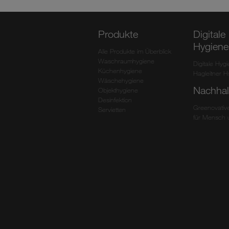
Produkte
Digitale
Hygiene
Alle Produkte im Überblick
Waschraumhygiene
Digitale Hyg
Küchenhygiene
Hagleitner 
Wäschehygiene
Nachhalt
Objekthygiene
Desinfektion
Greenovative
Servietten
für Mensch 