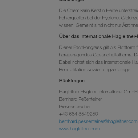
Die Chemikerin Kerstin Heine unterstrei
Fehlerquellen bei der Hygiene. Gleichz
wissen. Gemeint sind nicht nur Ärztinnen
Über das Internationale Hagleitne
Dieser Fachkongress gilt als Plattform
herausragendes Gesundheitsthema. Das S
Dabei richtet sich das Internationale 
Rehabilitation sowie Langzeitpflege.
Rückfragen
Hagleitner Hygiene International GmbH
Bernhard Peßenteiner
Pressesprecher
+43 664 8549250
bernhard.pessenteiner@hagleitner.com
www.hagleitner.com