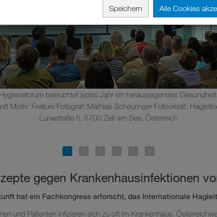
Speichern
Alle Cookies akze
r-Hygieneforum beleuchtet jedes Jahr ein herausragendes Gesundhe
ft Motiv: Feature Fotograf: Mathias Scheuringer Fotocredit: Hagleit
Lunastraße 5, 5700 Zell am See, Österreich
pte gegen Krankenhausinfektionen vor
unft hat ein Fachkongress erforscht, das Internationale Hagl
nen und Patienten infizieren sich zu oft im Krankenhaus. Österreichwe