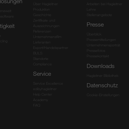
lösungen
Über Hagleitner
Arbeiten bei Hagleitner
Produktion
Lehre
ienewelt
Geschichte
Stellenangebote
software
Zertifikate und
Presse
igkeit
Auszeichnungen
Referenzen
Überblick
e
Unternehmensfilm
Pressemitteilungen
cling
Lieferanten
Unternehmensporträt
Export/Handelspartner
Pressefotos
BULS
Pressekontakt
Standorte
Compliance
Downloads
Service
Hagleitner Bibliothek
Service Excellence
Datenschutz
edibyhagleitner
Help Center
Cookie-Einstellungen
Academy
FAQ