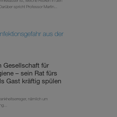
rinkwasser ist, welche Risiken in den
arüber spricht Professor Martin...
Infektionsgefahr aus der
 Gesellschaft für
ene – sein Rat fürs
s Gast kräftig spülen
ankheitserreger, nämlich um
ng...