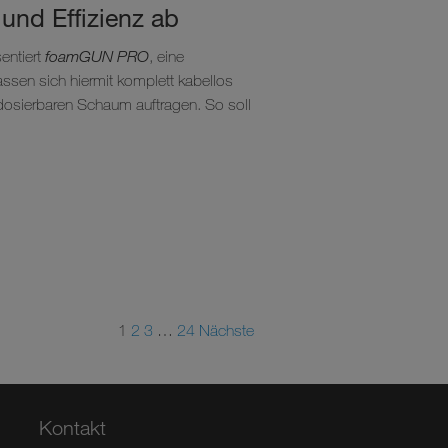
 und Effizienz ab
entiert
foamGUN PRO
, eine
assen sich hiermit komplett kabellos
dosierbaren Schaum auftragen. So soll
1
2
3
…
24
Nächste
Kontakt