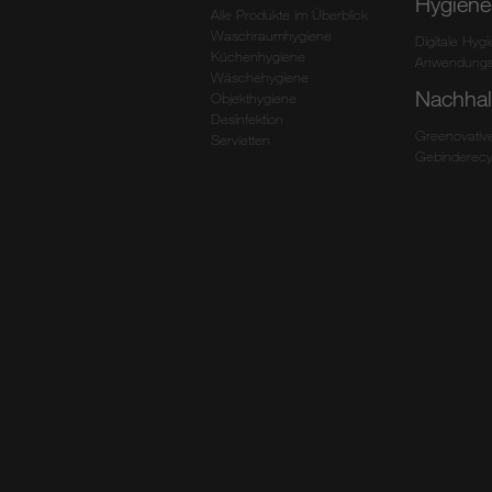
Hygiene
Alle Produkte im Überblick
Waschraumhygiene
Digitale Hyg
Küchenhygiene
Anwendungs
Wäschehygiene
Nachhalt
Objekthygiene
Desinfektion
Greenovativ
Servietten
Gebinderecy