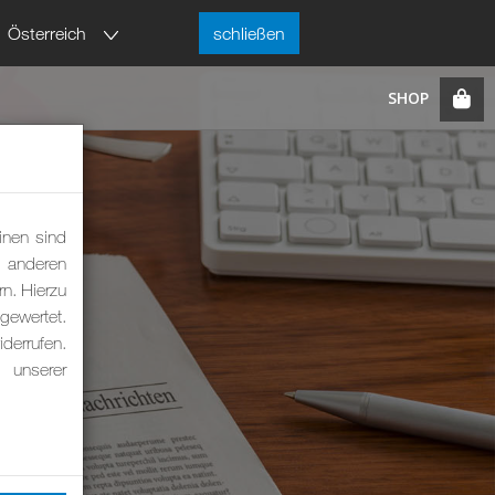
Österreich
schließen
inen sind
m anderen
rn. Hierzu
ewertet.
derrufen.
 unserer