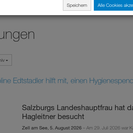
Speichern
Alle Cookies akze
lungen
hiv
ine Edtstadler hilft mit, einen Hygienespe
Salzburgs Landeshauptfrau hat 
Hagleitner besucht
Zell am See, 5. August 2026
– Am 29. Juli 2026 war Ka