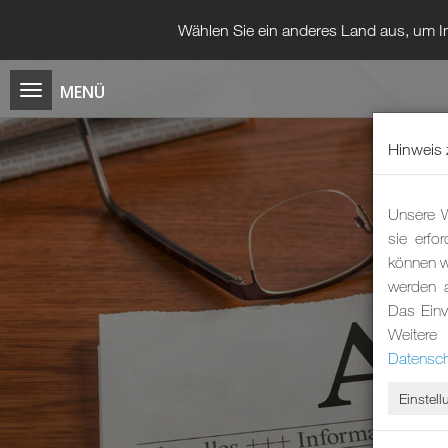
Wählen Sie ein anderes Land aus, um In
Hinweis 
Unsere W
sie erfo
können wi
werden 
Das Einv
Weitere
Datensch
Einstel