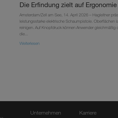
Die Erfindung zielt auf Ergonomie
Amsterdam/Zell am See, 14. April 2026 – Hagleitner präs
leistungsstarke elektrische Schaumpistole. Oberflächen l
reinigen. Auf Knopfdruck können Anwender gleichmäßig 
die...
Weiterlesen
Unternehmen
Karriere