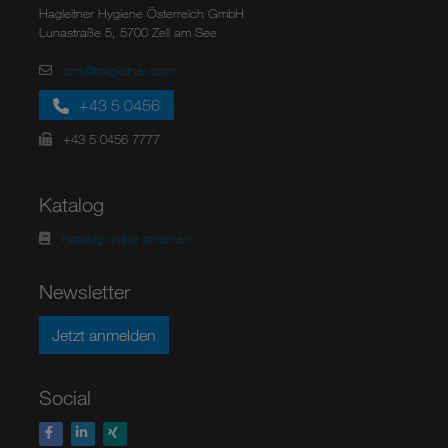
Hagleitner Hygiene Österreich GmbH
Lunastraße 5, 5700 Zell am See
crm@hagleitner.com
+43 5 0456
+43 5 0456 7777
Katalog
Katalog online ansehen
Newsletter
Jetzt anmelden
Social