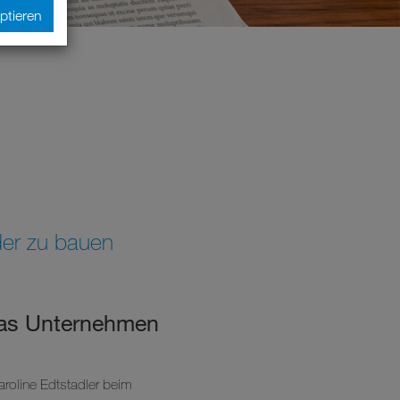
ptieren
nder zu bauen
das Unternehmen
roline Edtstadler beim