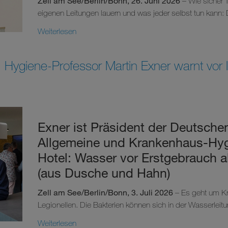
Zell am See/Berlin/Bonn, 26. Juni 2026
– Wie sicher T
eigenen Leitungen lauern und was jeder selbst tun kann: D
Weiterlesen
 Hygiene-Professor Martin Exner warnt vor 
Exner ist Präsident der Deutschen
Allgemeine und Krankenhaus-Hygi
Hotel: Wasser vor Erstgebrauch al
(aus Dusche und Hahn)
Zell am See/Berlin/Bonn, 3. Juli 2026
– Es geht um Kr
Legionellen. Die Bakterien können sich in der Wasserleitu
Weiterlesen