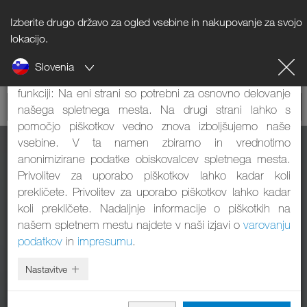
Izberite drugo državo za ogled vsebine in nakupovanje za svojo
Napotki o piškotkih
lokacijo.
Slovenia
Naše spletno mesto uporablja piškotke. Ti imajo dve
funkciji: Na eni strani so potrebni za osnovno delovanje
našega spletnega mesta. Na drugi strani lahko s
pomočjo piškotkov vedno znova izboljšujemo naše
vsebine. V ta namen zbiramo in vrednotimo
anonimizirane podatke obiskovalcev spletnega mesta.
Privolitev za uporabo piškotkov lahko kadar koli
prekličete. Privolitev za uporabo piškotkov lahko kadar
koli prekličete. Nadaljnje informacije o piškotkih na
našem spletnem mestu najdete v naši izjavi o
varovanju
podatkov
in
impresumu
.
Nastavitve