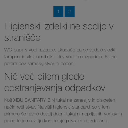
1
2
Higienski izdelki ne sodijo v
stranišče
WC-papir v vodi razpade. Drugače pa se vedejo vložki,
tamponi in vlažilni robčki – ti v vodi ne razpadejo. Ko se
potem cev zamaši, stvar ni poceni.
Nič več dilem glede
odstranjevanja odpadkov
Koš XIBU SANITARY BIN tukaj na zanesljiv in diskreten
način reši stvar. Najvišji higienski standardi so v tem
primeru še ravno dovolj dobri: tukaj ni neprijetnih vonjav in
poleg tega na željo koš deluje povsem brezdotično.