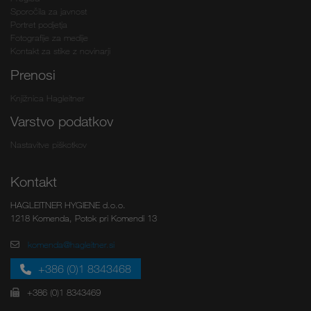
Sporočila za javnost
Portret podjetja
Fotografije za medije
Kontakt za stike z novinarji
Prenosi
Knjižnica Hagleitner
Varstvo podatkov
Nastavitve piškotkov
Kontakt
HAGLEITNER HYGIENE d.o.o.
1218 Komenda, Potok pri Komendi 13
komenda@hagleitner.si
+386 (0)1 8343468
+386 (0)1 8343469