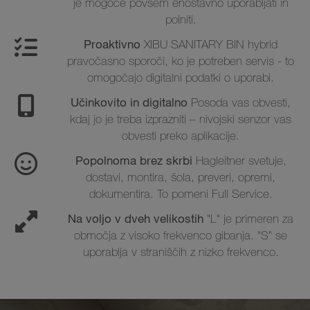
je mogoče povsem enostavno uporabljati in
polniti.
Proaktivno
XIBU SANITARY BIN hybrid
pravočasno sporoči, ko je potreben servis - to
omogočajo digitalni podatki o uporabi.
Učinkovito in digitalno
Posoda vas obvesti,
kdaj jo je treba izprazniti – nivojski senzor vas
obvesti preko aplikacije.
Popolnoma brez skrbi
Hagleitner svetuje,
dostavi, montira, šola, preveri, opremi,
dokumentira. To pomeni Full Service.
Na voljo v dveh velikostih
"L" je primeren za
območja z visoko frekvenco gibanja. "S" se
uporablja v straniščih z nizko frekvenco.