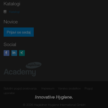
Katalogi
Katalogi
Novice
Prijavi se sedaj
Social
Splošni pogoji poslovanja.
Impresum
Varstvo podatkov
Pogoji
uporabe
Innovative Hygiene.
© 2026 Hagleitner Hygiene International GmbH