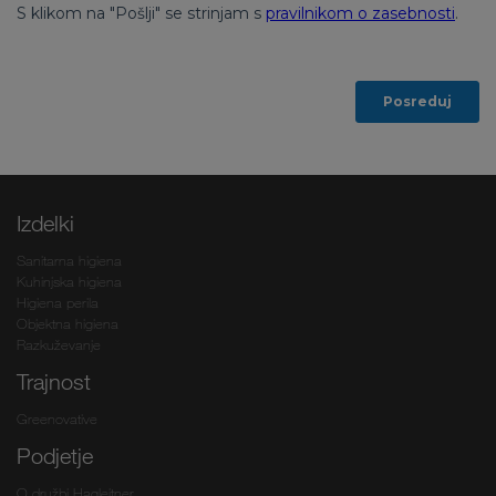
Izdelki
Sanitarna higiena
Kuhinjska higiena
Higiena perila
Objektna higiena
Razkuževanje
Trajnost
Greenovative
Podjetje
O družbi Hagleitner