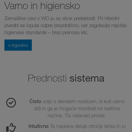
Varno in higiensko
Zamašitve cevi v WC-ju so stvar preteklosti. Pri hibridni
izvedbi se loputa odpre brezdotično, kar zagotavlja najvišje
higienske standarde – brez prenosa klic.
v trgovino
sistema
Prednosti
Čisto
voljo s stenskim nosilcem, ki koš varno
drži in ga je mogoče montirati na različne
načine. Tla ostanejo prosta.
Intuitivno
Ta naprava deluje otročje lahko in jo