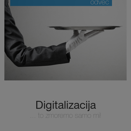
odveč
Digitalizacija
... to zmoremo samo mi!