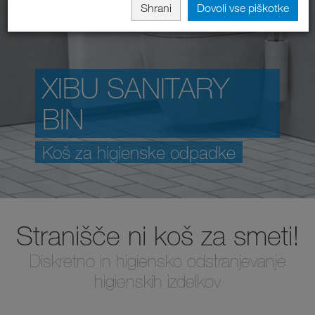
Shrani
Dovoli vse piškotke
XIBU SANITARY
BIN
Koš za higienske odpadke
Stranišče ni koš za smeti!
Diskretno in higiensko odstranjevanje
higienskih izdelkov