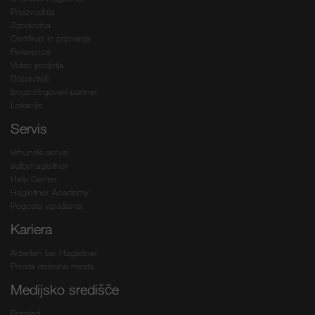
Proizvodnja
Zgodovina
Certifikati in priznanja
Reference
Video podjetja
Dobavitelji
Izvozni/trgovski partner
Lokacije
Servis
Vrhunski servis
edibyhagleitner
Help Center
Hagleitner Academy
Pogosta vprašanja
Kariera
Arbeiten bei Hagleitner
Prosta delovna mesta
Medijsko središče
Pregled