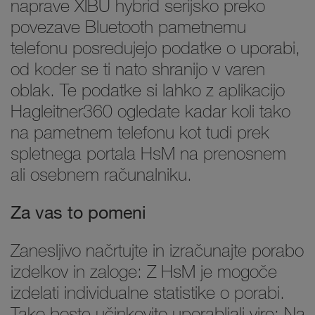
naprave XIBU hybrid serijsko preko
povezave Bluetooth pametnemu
telefonu posredujejo podatke o uporabi,
od koder se ti nato shranijo v varen
oblak. Te podatke si lahko z aplikacijo
Hagleitner360 ogledate kadar koli tako
na pametnem telefonu kot tudi prek
spletnega portala HsM na prenosnem
ali osebnem računalniku.
Za vas to pomeni
Zanesljivo načrtujte in izračunajte porabo
izdelkov in zaloge: Z HsM je mogoče
izdelati individualne statistike o porabi.
Tako boste učinkovito uporabljali vire: Na